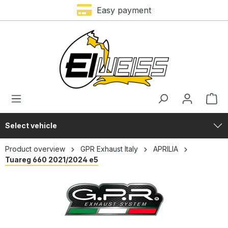
Premium brands
Easy payment
in content
Select vehicle
Product overview
GPR Exhaust Italy
APRILIA
Tuareg 660 2021/2024 e5