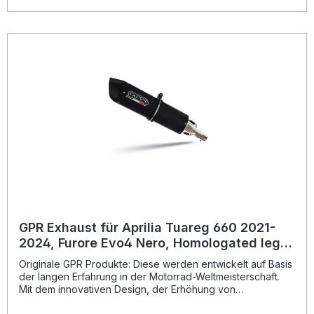
seiner Produkte, von der Sie als Kunde profitieren.
Hergestellt in Italien, 2 Jahre internationale Garantie.
Montageempfehlungen: GPR Produkte sind Plug and Play.
Es wird empfohlen, die Produkte in einer Fachwerkstatt zu
installieren. Lieferumfang: Diese Lieferung enthält alle
Fahrzeugspezifischen Halterungen und das
entsprechende Zubehör. Homologated slip-on exhaust
including removable db killer and link pipeZulassung:
YesLieferzeit: 7 > 10 Working days
GPR Exhaust für Aprilia Tuareg 660 2021-
2024, Furore Evo4 Nero, Homologated legal
slip-on exhaust including removable db
Originale GPR Produkte: Diese werden entwickelt auf Basis
killer
der langen Erfahrung in der Motorrad-Weltmeisterschaft.
Mit dem innovativen Design, der Erhöhung von
Drehmoment und Leistung und der deutlichen