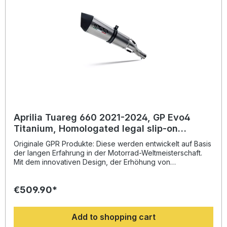
Fahrzeugspezifischen Halterungen und das
entsprechende Zubehör. Homologated slip-on exhaust
including removable db killer and link pipeZulassung:
YesLieferzeit: ca. 14 Tage
Aprilia Tuareg 660 2021-2024, GP Evo4
Titanium, Homologated legal slip-on
exhaust including removable db killer and
Originale GPR Produkte: Diese werden entwickelt auf Basis
link pipe
der langen Erfahrung in der Motorrad-Weltmeisterschaft.
Mit dem innovativen Design, der Erhöhung von
Drehmoment und Leistung und der deutlichen
Gewichtseinsparung gegenüber der Serie, werten Sie Ihr
€509.90*
Fahrzeug deutlich auf und erhalten ein perfektes Preis-
Leistungsverhältnis. Abgesehen davon, bekommen Sie
eine hörbare Soundverbesserung zur Serie, die Sie beim
Add to shopping cart
Fahren geniessen können. Der Hersteller ist DIN zertifiziert
und garantiert somit eine gleichbleibend hohe Qualität