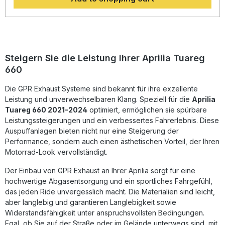
sportlich-dynamisches Fahrgefühl mit verbessertem
Klangbild – natürlich homologiert und somit
straßenzugelassen.Dank der Plug-and-Play-Montage lässt
sich der Auspuff problemlos installieren. GPR empfiehlt
allerdings die fachgerechte Montage in einer Werkstatt, um
eine optimale Passgenauigkeit und Leistungsausbeute zu
Steigern Sie die Leistung Ihrer Aprilia Tuareg
gewährleisten. Hergestellt in Italien steht GPR für geprüfte
660
Qualität und herausragende Verarbeitung.Der integrierte
dB-Killer ist herausnehmbar und ermöglicht es Ihnen, den
Die GPR Exhaust Systeme sind bekannt für ihre exzellente
Klang je nach persönlicher Präferenz anzupassen. Mit
seinem edlen Inox-Design setzt der Schalldämpfer zudem
Leistung und unverwechselbaren Klang. Speziell für die
Aprilia
optisch markante Akzente an Ihrem Motorrad.
Tuareg 660 2021-2024
optimiert, ermöglichen sie spürbare
Homologierter Slip-On Auspuff mit herausnehmbarem dB-
Leistungssteigerungen und ein verbessertes Fahrerlebnis. Diese
Killer Leichte Edelstahlkonstruktion für Gewichtsersparnis
Auspuffanlagen bieten nicht nur eine Steigerung der
Sportliche Soundcharakteristik mit verbessertem Durchzug
Performance, sondern auch einen ästhetischen Vorteil, der Ihren
Plug-and-Play Installation inklusive Halterungen und
Motorrad-Look vervollständigt.
Zubehör Hergestellt in Italien – geprüfte Qualität von GPR
Lieferumfang: GPR Furore-X Inox Slip-On Auspuff Link Pipe
Halterungen und Montagematerial Herausnehmbarer dB-
Der Einbau von GPR Exhaust an Ihrer Aprilia sorgt für eine
Killer Montageanleitung
hochwertige Abgasentsorgung und ein sportliches Fahrgefühl,
das jeden Ride unvergesslich macht. Die Materialien sind leicht,
aber langlebig und garantieren Langlebigkeit sowie
Widerstandsfähigkeit unter anspruchsvollsten Bedingungen.
Egal, ob Sie auf der Straße oder im Gelände unterwegs sind, mit