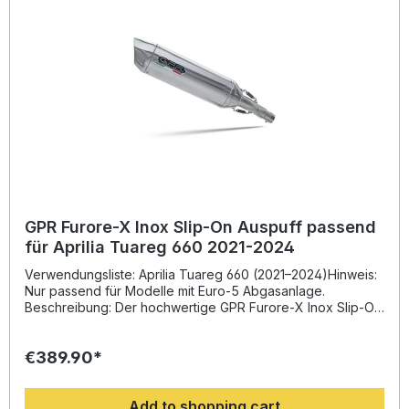
installieren. Lieferumfang: Diese Lieferung enthält alle
Fahrzeugspezifischen Halterungen und das
entsprechende Zubehör. Homologated slip-on exhaust
including removable db killer and link pipeZulassung:
YesLieferzeit: ca. 14 Tage
GPR Furore-X Inox Slip-On Auspuff passend
für Aprilia Tuareg 660 2021-2024
Verwendungsliste: Aprilia Tuareg 660 (2021–2024)Hinweis:
Nur passend für Modelle mit Euro-5 Abgasanlage.
Beschreibung: Der hochwertige GPR Furore-X Inox Slip-On
Auspuff bietet Ihnen eine beeindruckende Kombination aus
Performance, Sound und Stil. Entwickelt auf Basis
€389.90*
langjähriger Erfahrung im Motorradrennsport, steigert
dieser Endschalldämpfer sowohl das Drehmoment als auch
die Motorleistung, während das Gewicht im Vergleich zur
Add to shopping cart
Serienanlage deutlich reduziert wird. Das Ergebnis ist ein