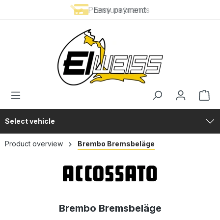
Premium brands
Easy payment
in content
Select vehicle
Product overview
Brembo Bremsbeläge
Brembo Bremsbeläge