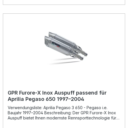
seiner Produkte, von der Sie als Kunde profitieren.
Hergestellt in Italien, 2 Jahre internationale Garantie.
Montageempfehlungen: GPR Produkte sind Plug and Play.
Es wird empfohlen, die Produkte in einer Fachwerkstatt zu
installieren. Lieferumfang: Diese Lieferung enthält alle
Fahrzeugspezifischen Halterungen und das
entsprechende Zubehör. Dual homologated slip-on
exhaust including removable db killers and link
pipesZulassung: YesLieferzeit: ca. 14 Tage
GPR Furore-X Inox Auspuff passend für
Aprilia Pegaso 650 1997–2004
Verwendungsliste: Aprilia Pegaso 3 650 - Pegaso i.e.
Baujahr 1997–2004 Beschreibung: Der GPR Furore-X Inox
Auspuff bietet Ihnen modernste Rennsporttechnologie für
den Straßenverkehr. Entwickelt auf Basis der langjährigen