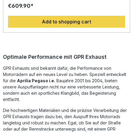
Erfahrung aus der Motorrad-Weltmeisterschaft, überzeugt
€609.90*
dieser Slip-on-Endschalldämpfer durch sein innovatives
Design, eine spürbare Leistungssteigerung und ein deutlich
reduziertes Gewicht im Vergleich zur Serienanlage. Die
Add to shopping cart
Edelstahlkonstruktion sorgt nicht nur für Langlebigkeit,
sondern auch für eine erstklassige Optik.Dank der dual
homologated Ausführung ist der Auspuff
straßenzugelassen und verfügt über herausnehmbare dB-
Killer sowie passende Verbindungsrohre. Sie profitieren
von einem intensiveren, aber keineswegs aufdringlichen
Sound, der das Fahrerlebnis deutlich aufwertet. Der
Optimale Performance mit GPR Exhaust
Hersteller ist DIN-zertifiziert und gewährleistet eine
gleichbleibend hohe Qualität „Made in Italy“. Für eine
GPR Exhausts sind bekannt dafür, die Performance von
optimale Passgenauigkeit sind alle fahrzeugspezifischen
Motorrädern auf ein neues Level zu heben. Speziell entwickelt
Halterungen im Lieferumfang enthalten. Die Montage
erfolgt Plug & Play – für beste Ergebnisse wird jedoch die
für die
Aprilia Pegaso i.e.
Baujahre 2001 bis 2004, bieten
Installation in einer Fachwerkstatt empfohlen. Sportlicher
unsere Auspuffanlagen nicht nur eine verbesserte Leistung,
Edelstahl-Slip-on mit dualer Straßenzulassung Spürbare
sondern auch ein sportliches Klangbild, das Begeisterung
Verbesserung von Drehmoment und Leistung Deutliche
entfacht.
Gewichtsreduktion gegenüber der Serienanlage Inklusive
dB-Killer und Anschlussrohren Made in Italy – hochwertige
Die hochwertigen Materialien und die präzise Verarbeitung der
Verarbeitung und DIN-zertifizierte Qualität Lieferumfang:
GPR Exhausts tragen dazu bei, den Auspuff Ihres Motorrads
GPR Furore-X Inox Slip-on Auspuffanlage
langlebig und robust zu machen. Egal, ob Sie auf der Straße
Fahrzeugspezifische Halterungen Verbindungsrohre
Entfernbare dB-Killer Montagematerial
oder auf der Rennstrecke unterwegs sind, mit einem GPR