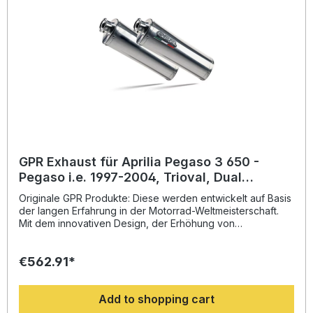
Fahrzeugspezifischen Halterungen und das
entsprechende Zubehör. Dual homologated slip-on
exhaust including removable db killers and link
pipesZulassung: YesLieferzeit: ca. 14 Tage
GPR Exhaust für Aprilia Pegaso 3 650 -
Pegaso i.e. 1997-2004, Trioval, Dual
Homologated legal slip-on exhaust
Originale GPR Produkte: Diese werden entwickelt auf Basis
including removable
der langen Erfahrung in der Motorrad-Weltmeisterschaft.
Mit dem innovativen Design, der Erhöhung von
Drehmoment und Leistung und der deutlichen
Gewichtseinsparung gegenüber der Serie, werten Sie Ihr
€562.91*
Fahrzeug deutlich auf und erhalten ein perfektes Preis-
Leistungsverhältnis. Abgesehen davon, bekommen Sie
eine hörbare Soundverbesserung zur Serie, die Sie beim
Add to shopping cart
Fahren geniessen können. Der Hersteller ist DIN zertifiziert
und garantiert somit eine gleichbleibend hohe Qualität