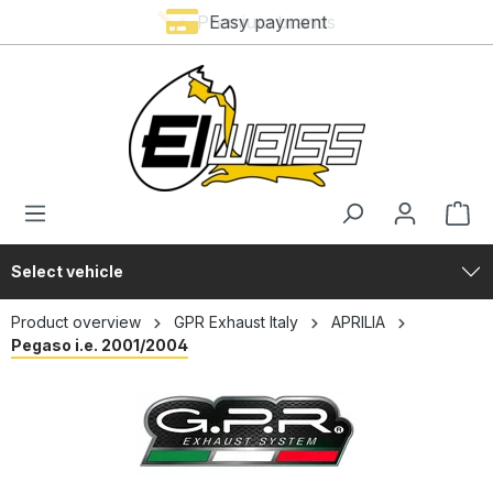
Premium brands
Easy payment
in content
Select vehicle
Product overview
GPR Exhaust Italy
APRILIA
Pegaso i.e. 2001/2004