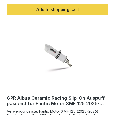
dieser Auspuff mit modernster Technik und einem
besonderen Klangerlebnis. Die Racing Slip-On Version
Add to shopping cart
inklusive Verbindungsrohr und herausnehmbarem dB-Killer
sorgt für eine perfekte Balance aus Performance und
Sound. Durch die gewichtssparende Edelstahlkonstruktion
profitieren Sie von einer verbesserten Fahrdynamik und
einem hochwertigen Look. GPR Produkte werden in Italien
hergestellt, sind Plug-and-Play ausgelegt und können
unkompliziert installiert werden. Für die bestmögliche
Montage empfehlen wir den Einbau in einer Fachwerkstatt.
Sportlicher Racing Slip-On Auspuff mit herausnehmbarem
dB-Killer Deutliche Leistungssteigerung und optimierter
Drehmomentverlauf Hochwertige Edelstahlkonstruktion für
maximale Haltbarkeit Gewichtseinsparung gegenüber der
Serienanlage Einfache Plug-and-Play-Montage
Lieferumfang: GPR Deeptone Inox Racing Slip-On Auspuff
Verbindungsrohr (Link Pipe) Herausnehmbarer dB-Killer
Fahrzeugspezifische Halterungen und Montagematerial
GPR Albus Ceramic Racing Slip-On Auspuff
passend für Fantic Motor XMF 125 2025-
2026
Verwendungsliste: Fantic Motor XMF 125 (2025–2026)