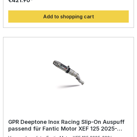
€421.90*
profitieren Sie von spürbarer Leistungssteigerung,
verbesserter Gasannahme und einer deutlichen
Add to shopping cart
Gewichtsreduktion gegenüber der Serienanlage. Das
System beinhaltet das passende Verbindungsrohr sowie
einen herausnehmbaren db-Killer. Alle
fahrzeugspezifischen Halterungen und Zubehörteile sind
im Lieferumfang enthalten. Durch das Plug-and-Play-
System gelingt der Einbau einfach und schnell – empfohlen
wird dennoch die Installation durch eine Fachwerkstatt.
Gefertigt in Italien, steht GPR für DIN-zertifizierte Qualität
und Langlebigkeit, auf die Sie sich verlassen können.
Sportlicher Racing Slip-On Auspuff für optimierte Leistung
und Klang Deutliche Gewichtsersparnis im Vergleich zur
Serienanlage Passgenaue Lieferung mit Verbindungsrohr
und db-Killer Hochwertige Verarbeitung – Made in Italy
Einfache Plug-and-Play-Montage Lieferumfang: Racing
Slip-On Auspuff GPR Furore Nero Verbindungsrohr
Herausnehmbarer db-Killer Fahrzeugspezifische
Halterungen Montagezubehör
GPR Deeptone Inox Racing Slip-On Auspuff
passend für Fantic Motor XEF 125 2025-
2026