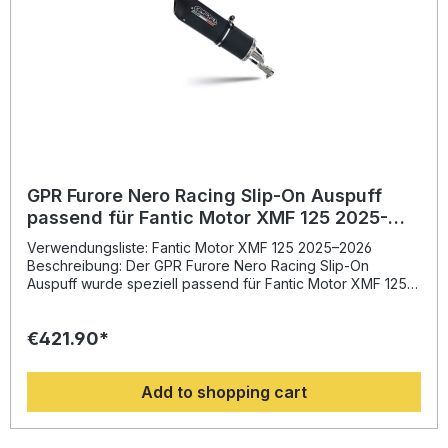
including removable db killer and link pipeZulassung:
YesLieferzeit: ca. 14 Tage
GPR Furore Nero Racing Slip-On Auspuff
passend für Fantic Motor XMF 125 2025-
2026
Verwendungsliste: Fantic Motor XMF 125 2025–2026
Beschreibung: Der GPR Furore Nero Racing Slip-On
Auspuff wurde speziell passend für Fantic Motor XMF 125
(Baujahre 2025–2026) entwickelt. Dieses hochwertige
System basiert auf der langjährigen Erfahrung von GPR in
€421.90*
der Motorrad-Weltmeisterschaft und bietet eine spürbare
Verbesserung von Leistung, Drehmoment und Klang
gegenüber der Serienanlage. Durch das innovative Design
Add to shopping cart
und die deutliche Gewichtsreduktion wird das
Fahrverhalten optimiert und die Gesamtperformance Ihres
Motorrads gesteigert. Dank Plug-and-Play-Konzept
gestaltet sich die Montage besonders einfach – die