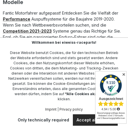
Fachwerkstatt empfohlen. Qualität "Made in Italy" sorgt für
Modelle
Langlebigkeit und Fahrspaß auf höchstem Niveau.
Homologierter Slip-On Auspuff mit herausnehmbarem db-
Fantic Motorfahrer aufgepasst! Entdecken Sie die Vielfalt der
Killer Erhöht Leistung und Drehmoment, reduziert Gewicht
Performance
Auspuffsysteme für die Baujahre 2019-2020.
Sportlicher Sound und markantes Design im Poppy-Stil Plug
Wenn Sie nach Wettbewerbsvorteilen suchen, sind die
& Play – einfache, fahrzeugspezifische Montage
Competition 2021-2023
Systeme genau das Richtige für Sie.
Hergestellt in Italien, geprüfte DIN-zertifizierte Qualität
Egal, ob Sie ein passionierter Enduro-Fahrer sind oder die
Lieferumfang: GPR Furore Evo4 Poppy Slip-On Auspuff
Willkommen bei eiweiss-raceparts!
Herausnehmbarer db-Killer Verbindungsrohr (link pipe)
Performance Ihres Bikes optimieren möchten, wir bieten die
Fahrzeugspezifische Halterungen Montagezubehör
passenden Lösungen.
Diese Website benutzt Cookies, die für den technischen Betrieb
der Website erforderlich sind und stets gesetzt werden. Andere
Unsere Auswahl umfasst
Produkte für verschiedene
Cookies, die den Nutzungskomfort dieser Website erhöhen,
Modelljahre
und Ihr Motorraderlebnis. Für die fortgeschrittene
Cookies von dritten, die dem Marketing- und Tracking-Zwecken
Fahrtechnik in Enduro-Wettbewerben sind
Enduro Competition
dienen oder die Interaktion mit anderen Websites und sozialen
✕
Exhausts 2021-2024
ideal. Für kommende Modelle ab 2025
Netzwerken vereinfachen sollen, werden nur mit Ihrer Zustimmung
stehen ebenfalls Optionen bereit, wie der zuverlässige
Enduro
gesetzt. Sie können die
Cookie-Einstellungen
ändern oder Ihr
Einverständnis erteilen, dass alle genannten Cookies gesetzt
Competition Performance E5+ 2025-2026
.
werden dürfen, indem Sie auf
"Alle Cookies akzeptieren"
klicken.
Wenn Sie die Dynamik eines Motard schätzen, schauen Sie sich
die
Motard 2021-2024
und die
neuesten E5+ Modelle 2025-
Imprint
|
Privacy policy
2026
an. Verbessern Sie die Leistung und den Klang Ihres Bikes
mit vertrauenswürdiger GPR-Technologie für maximalen
Only technically required
Accept all cookies
Fahrgenuss.