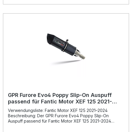
europäischer Homologation.Dank Plug-and-Play-System
gestaltet sich die Montage unkompliziert, alle
fahrzeugspezifischen Halterungen und das passende
Zubehör sind im Lieferumfang enthalten. Hergestellt in
Italien und DIN-zertifiziert, steht der Auspuff für
gleichbleibend hohe Qualität, die Sie sowohl im Klang als
auch in der Performance sofort erleben. Homologierter
Slip-On Auspuff mit herausnehmbarem db-Killer Deutliche
Gewichtseinsparung und Leistungssteigerung zur
Serienanlage Sportlicher Sound – legal im Straßenverkehr
DIN-zertifizierte Fertigung und hohe Verarbeitungsqualität
Inklusive Halterungen sowie Montagematerial Lieferumfang:
GPR Albus Evo4 Slip-On Auspuff Entfernbarer db-Killer
Verbindungsrohr (Link Pipe) Katalysator
Fahrzeugspezifische Halterungen und Montagezubehör
GPR Furore Evo4 Poppy Slip-On Auspuff
passend für Fantic Motor XEF 125 2021-
2024
Verwendungsliste: Fantic Motor XEF 125 2021–2024
Beschreibung: Der GPR Furore Evo4 Poppy Slip-On
Auspuff passend für Fantic Motor XEF 125 2021–2024
überzeugt durch hochwertiges Design, exzellente
Verarbeitung und spürbare Leistungsverbesserung. Dank