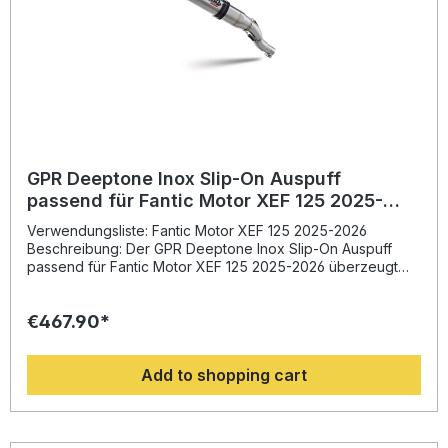
GPR Deeptone Inox Slip-On Auspuff
passend für Fantic Motor XEF 125 2025-
2026
Verwendungsliste: Fantic Motor XEF 125 2025-2026
Beschreibung: Der GPR Deeptone Inox Slip-On Auspuff
passend für Fantic Motor XEF 125 2025-2026 überzeugt
durch seine Kombination aus sportlichem Design,
Leistungssteigerung und dem typischen GPR-Sound.
€467.90*
Gefertigt aus hochwertigem Edelstahl bietet der
Endschalldämpfer eine deutliche Gewichtsreduktion im
Vergleich zur Serienanlage. Durch die optimierte
Add to shopping cart
Abgasführung wird das Drehmoment verbessert, was zu
einem dynamischeren Fahrverhalten führt. Der Slip-On ist
homologiert und wird inklusive herausnehmbarem db-Killer
geliefert. So können Sie den sportlichen Klang genießen
und bleiben gleichzeitig im gesetzlichen Rahmen.