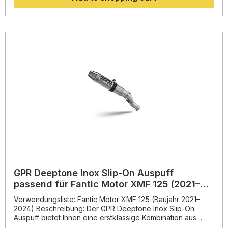
Fahrerlebnis. Die italienische Fertigungsqualität wird durch
die DIN-Zertifizierung des Herstellers sichergestellt,
wodurch Sie ein langlebiges und hochwertiges Produkt
erhalten. Die Montage ist einfach dank des Plug-and-Play-
Systems, alle fahrzeugspezifischen Halterungen und
benötigten Zubehörteile sind im Lieferumfang enthalten. Es
wird empfohlen, die Installation durch eine Fachwerkstatt
durchführen zu lassen. Homologiert für den Straßenverkehr
in der EU, UK, USA, Japan und vielen weiteren Ländern
Optimierte Leistung und Drehmoment für sportlicheres
Fahrverhalten Deutlich geringeres Gewicht im Vergleich zur
Serienanlage Sportlicher, satter Sound mit
herausnehmbarem dB-Killer Plug-and-Play-Montage – alle
Befestigungsteile inklusive Lieferumfang: GPR Furore Evo4
Nero Slip-On Auspuff Verbindungsrohr (Link Pipe) mit
Katalysator Herausnehmbarer dB-Killer
Fahrzeugspezifische Halterungen Montagematerial
GPR Deeptone Inox Slip-On Auspuff
passend für Fantic Motor XMF 125 (2021–
2024)
Verwendungsliste: Fantic Motor XMF 125 (Baujahr 2021–
2024) Beschreibung: Der GPR Deeptone Inox Slip-On
Auspuff bietet Ihnen eine erstklassige Kombination aus
sportlichem Design, gesteigerter Performance und