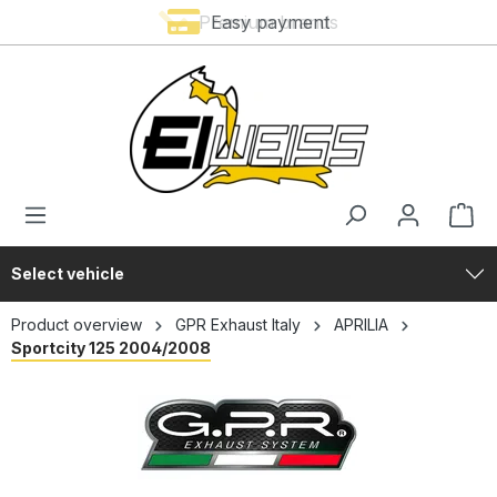
Premium brands
Easy payment
in content
Select vehicle
Product overview
GPR Exhaust Italy
APRILIA
Sportcity 125 2004/2008