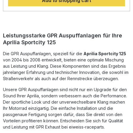
Add to shopping cart
Fahren geniessen können. Der Hersteller ist DIN zertifiziert
und garantiert somit eine gleichbleibend hohe Qualität
seiner Produkte, von der Sie als Kunde profitieren.
Hergestellt in Italien, 2 Jahre internationale Garantie.
Montageempfehlungen: GPR Produkte sind Plug and Play.
Es wird empfohlen, die Produkte in einer Fachwerkstatt zu
installieren. Lieferumfang: Diese Lieferung enthält alle
Leistungsstarke GPR Auspuffanlagen für Ihre
Fahrzeugspezifischen Halterungen und das
Aprilia Sportcity 125
entsprechende Zubehör. Homologated silencer exhaust
including removable db killer and link pipeZulassung:
Die GPR Auspuffanlagen, speziell für die
YesLieferzeit: ca. 14 Tage
Aprilia Sportcity 125
von 2004 bis 2008 entwickelt, bieten eine optimale Mischung
aus Leistung und Klang. Diese Komponenten sind das Ergebnis
jahrelanger Erfahrung und technischer Innovation, die sowohl im
Straßenverkehr als auch auf der Rennstrecke überzeugen.
Unsere GPR Auspuffanlagen sind nicht nur ein Upgrade für den
Sound Ihrer Aprilia, sondern verbessern auch die Performance.
Der sportliche Look und der unverwechselbare Klang machen
Ihr Motorrad einzigartig. Die einfache Installation und die
passgenaue Fertigung sorgen dafür, dass Sie direkt von den
Vorteilen profitieren können. Entscheiden Sie sich für Qualität
und Leistung mit GPR Exhaust bei eiweiss-raceparts.