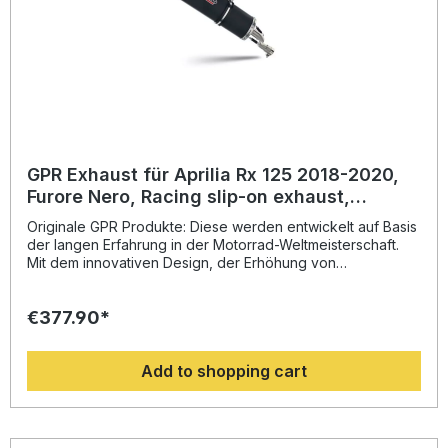
14 Tage
GPR Exhaust für Aprilia Rx 125 2018-2020,
Furore Nero, Racing slip-on exhaust,
including link pipe and removable db killer
Originale GPR Produkte: Diese werden entwickelt auf Basis
der langen Erfahrung in der Motorrad-Weltmeisterschaft.
Mit dem innovativen Design, der Erhöhung von
Drehmoment und Leistung und der deutlichen
Gewichtseinsparung gegenüber der Serie, werten Sie Ihr
€377.90*
Fahrzeug deutlich auf und erhalten ein perfektes Preis-
Leistungsverhältnis. Abgesehen davon, bekommen Sie
eine hörbare Soundverbesserung zur Serie, die Sie beim
Add to shopping cart
Fahren geniessen können. Der Hersteller ist DIN zertifiziert
und garantiert somit eine gleichbleibend hohe Qualität
seiner Produkte, von der Sie als Kunde profitieren.
Hergestellt in Italien, 2 Jahre internationale Garantie.
Montageempfehlungen: GPR Produkte sind Plug and Play.