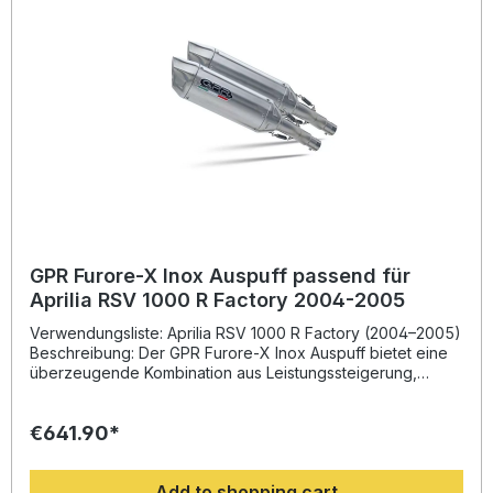
installieren. Lieferumfang: Diese Lieferung enthält alle
Fahrzeugspezifischen Halterungen und das
entsprechende Zubehör. Racing slip-on exhaust including
link pipe and removable dbkillerZulassung: NoLieferzeit: ca.
14 Tage
GPR Furore-X Inox Auspuff passend für
Aprilia RSV 1000 R Factory 2004-2005
Verwendungsliste: Aprilia RSV 1000 R Factory (2004–2005)
Beschreibung: Der GPR Furore-X Inox Auspuff bietet eine
überzeugende Kombination aus Leistungssteigerung,
sportlichem Design und straßenzugelassener Technologie.
Entwickelt auf Basis der langjährigen Erfahrung von GPR in
€641.90*
der Motorrad-Weltmeisterschaft, sorgt dieser Slip-on
Auspuff für ein deutlich verbessertes Ansprechverhalten,
höheren Drehmomentverlauf und eine spürbare
Add to shopping cart
Gewichtsersparnis gegenüber der Serienanlage. Das