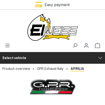
Easy payment
in content
Select vehicle
Product overview
GPR Exhaust Italy
APRILIA