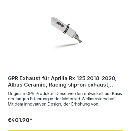
Es wird empfohlen, die Produkte in einer Fachwerkstatt zu
installieren. Lieferumfang: Diese Lieferung enthält alle
Fahrzeugspezifischen Halterungen und das
entsprechende Zubehör. Racing slip-on exhaust including
link pipe and removable dbkillerZulassung: NoLieferzeit: ca.
14 Tage
GPR Exhaust für Aprilia Rx 125 2018-2020,
Albus Ceramic, Racing slip-on exhaust,
including link pipe and removable db killer
Originale GPR Produkte: Diese werden entwickelt auf Basis
der langen Erfahrung in der Motorrad-Weltmeisterschaft.
Mit dem innovativen Design, der Erhöhung von
Drehmoment und Leistung und der deutlichen
Gewichtseinsparung gegenüber der Serie, werten Sie Ihr
€401.90*
Fahrzeug deutlich auf und erhalten ein perfektes Preis-
Leistungsverhältnis. Abgesehen davon, bekommen Sie
eine hörbare Soundverbesserung zur Serie, die Sie beim