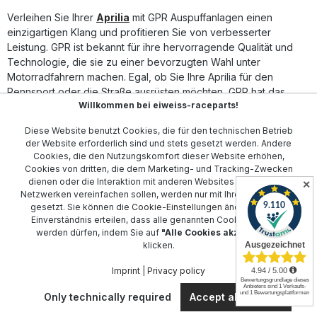
Community,UK,Usa,Japan,Mexico and most countries
worldwide. Always check local legislation.Lieferzeit: ca. 14
Verleihen Sie Ihrer
Aprilia
mit GPR Auspuffanlagen einen
Tage
einzigartigen Klang und profitieren Sie von verbesserter
Leistung. GPR ist bekannt für ihre hervorragende Qualität und
Technologie, die sie zu einer bevorzugten Wahl unter
Motorradfahrern machen. Egal, ob Sie Ihre Aprilia für den
Rennsport oder die Straße ausrüsten möchten, GPR hat das
Willkommen bei eiweiss-raceparts!
passende Auspuffsystem für Sie.
Diese Website benutzt Cookies, die für den technischen Betrieb
Unsere Auswahl an GPR Auspuffanlagen deckt ein breites
der Website erforderlich sind und stets gesetzt werden. Andere
Spektrum an Aprilia Modellen ab. Wählen Sie aus verschiedenen
Cookies, die den Nutzungskomfort dieser Website erhöhen,
Designs und Materialien, um die optimale Abgasanlage für Ihre
Cookies von dritten, die dem Marketing- und Tracking-Zwecken
Bedürfnisse zu finden. Die Passgenauigkeit und einfache
dienen oder die Interaktion mit anderen Websites und sozialen
✕
Installation machen GPR zur idealen Lösung für jeden
Netzwerken vereinfachen sollen, werden nur mit Ihrer Zustimmung
Motorradliebhaber. Erleben Sie die Kombination aus
gesetzt. Sie können die
Cookie-Einstellungen
ändern oder Ihr
Einverständnis erteilen, dass alle genannten Cookies gesetzt
hervorragender Klangqualität, optimierter Performance und
werden dürfen, indem Sie auf
"Alle Cookies akzeptieren"
stilvollem Design, die GPR Auspuffanlagen auszeichnet.
klicken.
Imprint
|
Privacy policy
Contact
Only technically required
Accept all cookies