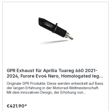
Montageempfehlungen: GPR Produkte sind Plug and Play.
Es wird empfohlen, die Produkte in einer Fachwerkstatt zu
installieren. Lieferumfang: Diese Lieferung enthält alle
Fahrzeugspezifischen Halterungen und das
entsprechende Zubehör. Homologated slip-on exhaust
including removable db killer and link pipeZulassung:
YesLieferzeit: 7 > 10 Working days
GPR Exhaust für Aprilia Tuareg 660 2021-
2024, Furore Evo4 Nero, Homologated legal
slip-on exhaust including removable db
Originale GPR Produkte: Diese werden entwickelt auf Basis
killer
der langen Erfahrung in der Motorrad-Weltmeisterschaft.
Mit dem innovativen Design, der Erhöhung von
Drehmoment und Leistung und der deutlichen
Gewichtseinsparung gegenüber der Serie, werten Sie Ihr
€421.90*
Fahrzeug deutlich auf und erhalten ein perfektes Preis-
Leistungsverhältnis. Abgesehen davon, bekommen Sie