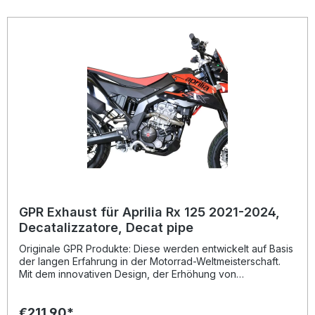
Hergestellt in Italien, 2 Jahre internationale Garantie.
Montageempfehlungen: GPR Produkte sind Plug and Play.
Es wird empfohlen, die Produkte in einer Fachwerkstatt zu
installieren. Lieferumfang: Diese Lieferung enthält alle
Fahrzeugspezifischen Halterungen und das
entsprechende Zubehör. Decat pipeZulassung:
NoLieferzeit: ca. 14 Tage
GPR Exhaust für Aprilia Rx 125 2021-2024,
Decatalizzatore, Decat pipe
Originale GPR Produkte: Diese werden entwickelt auf Basis
der langen Erfahrung in der Motorrad-Weltmeisterschaft.
Mit dem innovativen Design, der Erhöhung von
Drehmoment und Leistung und der deutlichen
Gewichtseinsparung gegenüber der Serie, werten Sie Ihr
€211.90*
Fahrzeug deutlich auf und erhalten ein perfektes Preis-