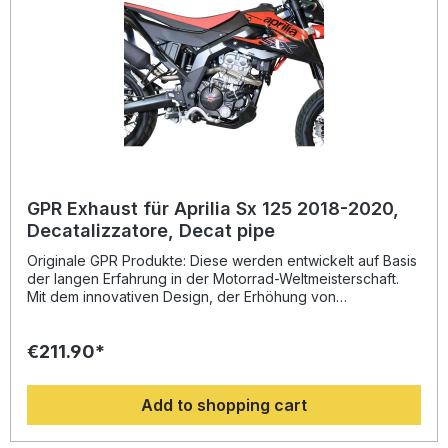
entsprechende Zubehör. Homologated slip-on exhaust
including removable db killer and link pipeZulassung:
YesLieferzeit: ca. 14 Tage
GPR Exhaust für Aprilia Sx 125 2018-2020,
Decatalizzatore, Decat pipe
Originale GPR Produkte: Diese werden entwickelt auf Basis
der langen Erfahrung in der Motorrad-Weltmeisterschaft.
Mit dem innovativen Design, der Erhöhung von
Drehmoment und Leistung und der deutlichen
Gewichtseinsparung gegenüber der Serie, werten Sie Ihr
€211.90*
Fahrzeug deutlich auf und erhalten ein perfektes Preis-
Leistungsverhältnis. Abgesehen davon, bekommen Sie
eine hörbare Soundverbesserung zur Serie, die Sie beim
Add to shopping cart
Fahren geniessen können. Der Hersteller ist DIN zertifiziert
und garantiert somit eine gleichbleibend hohe Qualität
seiner Produkte, von der Sie als Kunde profitieren.