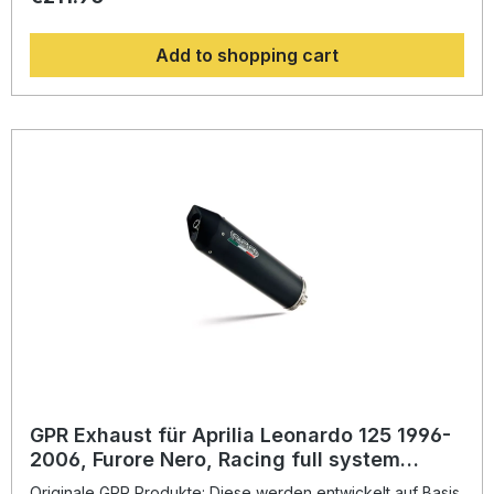
Leistungsverhältnis. Abgesehen davon, bekommen Sie
eine hörbare Soundverbesserung zur Serie, die Sie beim
Add to shopping cart
Fahren geniessen können. Der Hersteller ist DIN zertifiziert
und garantiert somit eine gleichbleibend hohe Qualität
seiner Produkte, von der Sie als Kunde profitieren.
Hergestellt in Italien, 2 Jahre internationale Garantie.
Montageempfehlungen: GPR Produkte sind Plug and Play.
Es wird empfohlen, die Produkte in einer Fachwerkstatt zu
installieren. Lieferumfang: Diese Lieferung enthält alle
Fahrzeugspezifischen Halterungen und das
entsprechende Zubehör. Decat pipeZulassung:
NoLieferzeit: ca. 14 Tage
GPR Exhaust für Aprilia Leonardo 125 1996-
2006, Furore Nero, Racing full system
exhaust, including removable db killer
Originale GPR Produkte: Diese werden entwickelt auf Basis