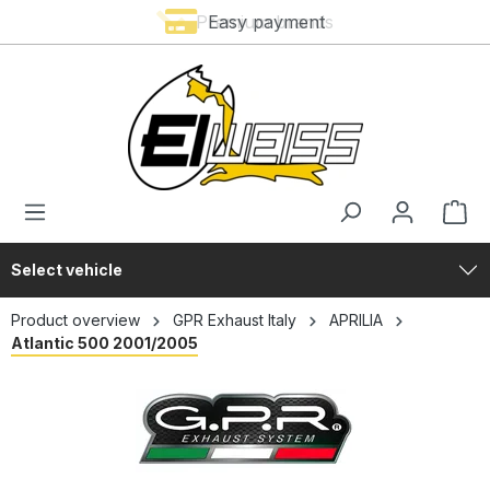
Premium brands
Easy payment
in content
Select vehicle
Product overview
GPR Exhaust Italy
APRILIA
Atlantic 500 2001/2005