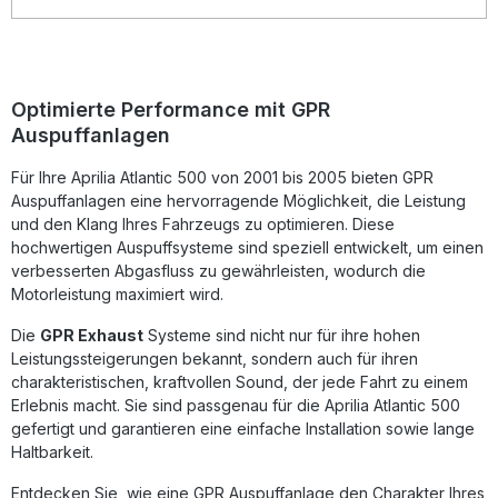
seiner Produkte, von der Sie als Kunde profitieren.
Hergestellt in Italien, 2 Jahre internationale Garantie.
Montageempfehlungen: GPR Produkte sind Plug and Play.
Es wird empfohlen, die Produkte in einer Fachwerkstatt zu
installieren. Lieferumfang: Diese Lieferung enthält alle
Optimierte Performance mit GPR
Fahrzeugspezifischen Halterungen und das
Auspuffanlagen
entsprechende Zubehör. Homologated silencer exhaust
including removable db killer and link pipeZulassung:
Für Ihre Aprilia Atlantic 500 von 2001 bis 2005 bieten GPR
YesLieferzeit: ca. 14 Tage
Auspuffanlagen eine hervorragende Möglichkeit, die Leistung
und den Klang Ihres Fahrzeugs zu optimieren. Diese
hochwertigen Auspuffsysteme sind speziell entwickelt, um einen
verbesserten Abgasfluss zu gewährleisten, wodurch die
Motorleistung maximiert wird.
Die
GPR Exhaust
Systeme sind nicht nur für ihre hohen
Leistungssteigerungen bekannt, sondern auch für ihren
charakteristischen, kraftvollen Sound, der jede Fahrt zu einem
Erlebnis macht. Sie sind passgenau für die Aprilia Atlantic 500
gefertigt und garantieren eine einfache Installation sowie lange
Haltbarkeit.
Entdecken Sie, wie eine GPR Auspuffanlage den Charakter Ihres