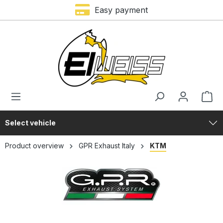
Easy payment
in content
Select vehicle
Product overview
GPR Exhaust Italy
KTM