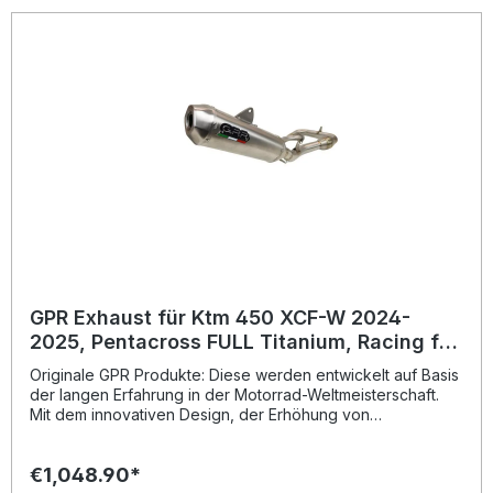
Montageempfehlungen: GPR Produkte sind Plug and Play.
Es wird empfohlen, die Produkte in einer Fachwerkstatt zu
installieren. Lieferumfang: Diese Lieferung enthält alle
Fahrzeugspezifischen Halterungen und das
entsprechende Zubehör. Full system including removable
db killer/spark arrestorZulassung: NoLieferzeit: ca. 14 Tage
GPR Exhaust für Ktm 450 XCF-W 2024-
2025, Pentacross FULL Titanium, Racing full
system exhaust, including removable db
Originale GPR Produkte: Diese werden entwickelt auf Basis
killer/spa
der langen Erfahrung in der Motorrad-Weltmeisterschaft.
Mit dem innovativen Design, der Erhöhung von
Drehmoment und Leistung und der deutlichen
Gewichtseinsparung gegenüber der Serie, werten Sie Ihr
€1,048.90*
Fahrzeug deutlich auf und erhalten ein perfektes Preis-