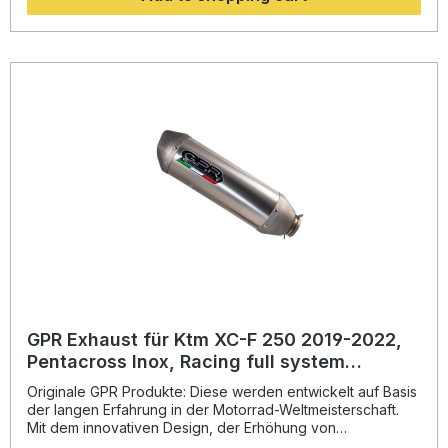
und garantiert somit eine gleichbleibend hohe Qualität
seiner Produkte, von der Sie als Kunde profitieren.
Hergestellt in Italien, 2 Jahre internationale Garantie.
Montageempfehlungen: GPR Produkte sind Plug and Play.
Es wird empfohlen, die Produkte in einer Fachwerkstatt zu
installieren. Lieferumfang: Diese Lieferung enthält alle
Fahrzeugspezifischen Halterungen und das
entsprechende Zubehör. Full system including removable
db killer/spark arrestorZulassung: NoLieferzeit: ca. 14 Tage
GPR Exhaust für Ktm XC-F 250 2019-2022,
Pentacross Inox, Racing full system
exhaust, including removable db
Originale GPR Produkte: Diese werden entwickelt auf Basis
killer/spark arresto
der langen Erfahrung in der Motorrad-Weltmeisterschaft.
Mit dem innovativen Design, der Erhöhung von
Drehmoment und Leistung und der deutlichen