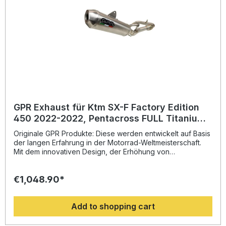
entsprechende Zubehör. Full system including removable
db killer/spark arrestorZulassung: NoLieferzeit: ca. 14 Tage
GPR Exhaust für Ktm SX-F Factory Edition
450 2022-2022, Pentacross FULL Titanium,
Racing full system exhaust, including
Originale GPR Produkte: Diese werden entwickelt auf Basis
removabl
der langen Erfahrung in der Motorrad-Weltmeisterschaft.
Mit dem innovativen Design, der Erhöhung von
Drehmoment und Leistung und der deutlichen
Gewichtseinsparung gegenüber der Serie, werten Sie Ihr
€1,048.90*
Fahrzeug deutlich auf und erhalten ein perfektes Preis-
Leistungsverhältnis. Abgesehen davon, bekommen Sie
eine hörbare Soundverbesserung zur Serie, die Sie beim
Add to shopping cart
Fahren geniessen können. Der Hersteller ist DIN zertifiziert
und garantiert somit eine gleichbleibend hohe Qualität
seiner Produkte, von der Sie als Kunde profitieren.