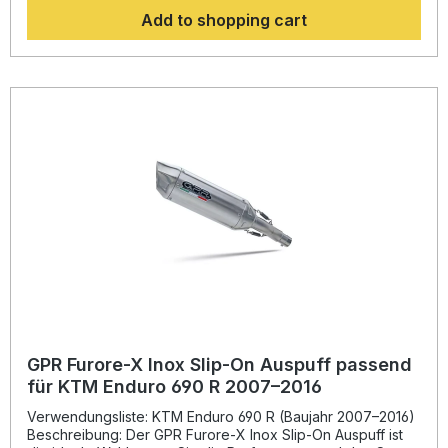
eine hörbare Soundverbesserung zur Serie, die Sie beim
Add to shopping cart
Fahren geniessen können. Der Hersteller ist DIN zertifiziert
und garantiert somit eine gleichbleibend hohe Qualität
seiner Produkte, von der Sie als Kunde profitieren.
Hergestellt in Italien, 2 Jahre internationale Garantie.
Montageempfehlungen: GPR Produkte sind Plug and Play.
Es wird empfohlen, die Produkte in einer Fachwerkstatt zu
installieren. Lieferumfang: Diese Lieferung enthält alle
Fahrzeugspezifischen Halterungen und das
entsprechende Zubehör. Homologated slip-on exhaust
including removable db killer, link pipe and
catalystZulassung: Yes,legal for use in the European
Community,UK,Usa,Japan,Mexico and most countries
worldwide. Always check local legislation.Lieferzeit: ca. 14
Tage
GPR Furore-X Inox Slip-On Auspuff passend
für KTM Enduro 690 R 2007–2016
Verwendungsliste: KTM Enduro 690 R (Baujahr 2007–2016)
Beschreibung: Der GPR Furore-X Inox Slip-On Auspuff ist