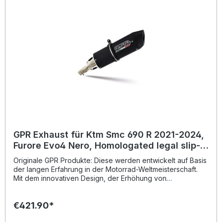
Es wird empfohlen, die Produkte in einer Fachwerkstatt zu
installieren. Lieferumfang: Diese Lieferung enthält alle
Fahrzeugspezifischen Halterungen und das
entsprechende Zubehör. Homologated slip-on exhaust
including removable db killer and link pipeZulassung:
YesLieferzeit: ca. 14 Tage
GPR Exhaust für Ktm Smc 690 R 2021-2024,
Furore Evo4 Nero, Homologated legal slip-
on exhaust including removable db killer, lin
Originale GPR Produkte: Diese werden entwickelt auf Basis
der langen Erfahrung in der Motorrad-Weltmeisterschaft.
Mit dem innovativen Design, der Erhöhung von
Drehmoment und Leistung und der deutlichen
Gewichtseinsparung gegenüber der Serie, werten Sie Ihr
€421.90*
Fahrzeug deutlich auf und erhalten ein perfektes Preis-
Leistungsverhältnis. Abgesehen davon, bekommen Sie