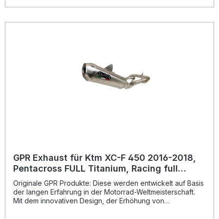
seiner Produkte, von der Sie als Kunde profitieren.
Hergestellt in Italien, 2 Jahre internationale Garantie.
Montageempfehlungen: GPR Produkte sind Plug and Play.
Es wird empfohlen, die Produkte in einer Fachwerkstatt zu
installieren. Lieferumfang: Diese Lieferung enthält alle
Fahrzeugspezifischen Halterungen und das
entsprechende Zubehör. Full system including removable
db killer/spark arrestorZulassung: NoLieferzeit: ca. 14 Tage
GPR Exhaust für Ktm XC-F 450 2016-2018,
Pentacross FULL Titanium, Racing full
system exhaust, including removable db
Originale GPR Produkte: Diese werden entwickelt auf Basis
killer/spar
der langen Erfahrung in der Motorrad-Weltmeisterschaft.
Mit dem innovativen Design, der Erhöhung von
Drehmoment und Leistung und der deutlichen
Gewichtseinsparung gegenüber der Serie, werten Sie Ihr