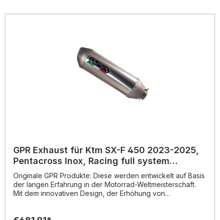
Hergestellt in Italien, 2 Jahre internationale Garantie.
Montageempfehlungen: GPR Produkte sind Plug and Play.
Es wird empfohlen, die Produkte in einer Fachwerkstatt zu
installieren. Lieferumfang: Diese Lieferung enthält alle
Fahrzeugspezifischen Halterungen und das
entsprechende Zubehör. Full system including removable
db killer/spark arrestorZulassung: NoLieferzeit: ca. 14 Tage
GPR Exhaust für Ktm SX-F 450 2023-2025,
Pentacross Inox, Racing full system
exhaust, including removable db
Originale GPR Produkte: Diese werden entwickelt auf Basis
killer/spark arresto
der langen Erfahrung in der Motorrad-Weltmeisterschaft.
Mit dem innovativen Design, der Erhöhung von
Drehmoment und Leistung und der deutlichen
Gewichtseinsparung gegenüber der Serie, werten Sie Ihr
Fahrzeug deutlich auf und erhalten ein perfektes Preis-