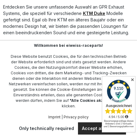
Entdecken Sie unsere umfassende Auswahl an GPR Exhaust
Systems, die speziell für verschiedene
KTM Duke
Modelle
gefertigt sind. Egal ob Ihre KTM ein älteres Baujahr oder ein
modernes Design hat, wir bieten die passenden Lösungen für
einen beeindruckenden Sound und eine gesteigerte Leistung.
Unsere Auspuffanlagen sind nicht nur für
KTM Adventure
,
Willkommen bei eiweiss-raceparts!
sondern auch für vielfältige Modelle wie
KTM Superduke
und
Diese Website benutzt Cookies, die für den technischen Betrieb
KTM Supermoto
ausgelegt. Dank der robusten Materialien und
der Website erforderlich sind und stets gesetzt werden. Andere
fortschrittlichen Technologie werden Sie die Performance Ihrer
Cookies, die den Nutzungskomfort dieser Website erhöhen,
Maschine spürbar verbessern.
Cookies von dritten, die dem Marketing- und Tracking-Zwecken
dienen oder die Interaktion mit anderen Websites und sozialen
✕
Unsere GPR Auspuffanlagen stehen für Qualität und Innovation
Netzwerken vereinfachen sollen, werden nur mit Ihrer Zustimmung
und bieten eine deutliche Leistungssteigerung sowie ein
gesetzt. Sie können die
Cookie-Einstellungen
ändern oder Ihr
unverwechselbares Klangerlebnis. Lassen Sie sich von der
Einverständnis erteilen, dass alle genannten Cookies gesetzt
Vielzahl unserer Angebote inspirieren und finden Sie den
werden dürfen, indem Sie auf
"Alle Cookies akzeptieren"
klicken.
optimalen GPR Exhaust für Ihr KTM Modell.
Imprint
|
Privacy policy
Contact
Only technically required
Accept all cookies