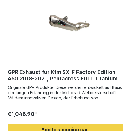
installieren. Lieferumfang: Diese Lieferung enthält alle
Fahrzeugspezifischen Halterungen und das
entsprechende Zubehör. Full system including removable
db killer/spark arrestorZulassung: NoLieferzeit: ca. 14 Tage
GPR Exhaust für Ktm SX-F Factory Edition
450 2018-2021, Pentacross FULL Titanium,
Racing full system exhaust, including
Originale GPR Produkte: Diese werden entwickelt auf Basis
removabl
der langen Erfahrung in der Motorrad-Weltmeisterschaft.
Mit dem innovativen Design, der Erhöhung von
Drehmoment und Leistung und der deutlichen
Gewichtseinsparung gegenüber der Serie, werten Sie Ihr
€1,048.90*
Fahrzeug deutlich auf und erhalten ein perfektes Preis-
Leistungsverhältnis. Abgesehen davon, bekommen Sie
eine hörbare Soundverbesserung zur Serie, die Sie beim
Add to shopping cart
Fahren geniessen können. Der Hersteller ist DIN zertifiziert