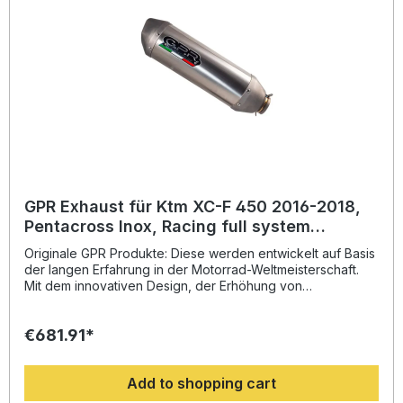
Fahrzeugspezifischen Halterungen und das
entsprechende Zubehör. Full system including removable
db killer/spark arrestorZulassung: NoLieferzeit: ca. 14 Tage
GPR Exhaust für Ktm XC-F 450 2016-2018,
Pentacross Inox, Racing full system
exhaust, including removable db
Originale GPR Produkte: Diese werden entwickelt auf Basis
killer/spark arresto
der langen Erfahrung in der Motorrad-Weltmeisterschaft.
Mit dem innovativen Design, der Erhöhung von
Drehmoment und Leistung und der deutlichen
Gewichtseinsparung gegenüber der Serie, werten Sie Ihr
€681.91*
Fahrzeug deutlich auf und erhalten ein perfektes Preis-
Leistungsverhältnis. Abgesehen davon, bekommen Sie
eine hörbare Soundverbesserung zur Serie, die Sie beim
Add to shopping cart
Fahren geniessen können. Der Hersteller ist DIN zertifiziert
und garantiert somit eine gleichbleibend hohe Qualität