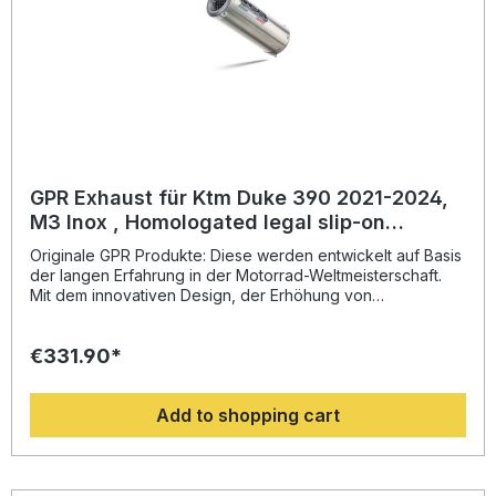
GPR Exhaust für Ktm Duke 390 2021-2024,
M3 Inox , Homologated legal slip-on
exhaust including removable db killer and
Originale GPR Produkte: Diese werden entwickelt auf Basis
link pipe
der langen Erfahrung in der Motorrad-Weltmeisterschaft.
Mit dem innovativen Design, der Erhöhung von
Drehmoment und Leistung und der deutlichen
Gewichtseinsparung gegenüber der Serie, werten Sie Ihr
€331.90*
Fahrzeug deutlich auf und erhalten ein perfektes Preis-
Leistungsverhältnis. Abgesehen davon, bekommen Sie
eine hörbare Soundverbesserung zur Serie, die Sie beim
Add to shopping cart
Fahren geniessen können. Der Hersteller ist DIN zertifiziert
und garantiert somit eine gleichbleibend hohe Qualität
seiner Produkte, von der Sie als Kunde profitieren.
Hergestellt in Italien, 2 Jahre internationale Garantie.
Montageempfehlungen: GPR Produkte sind Plug and Play.