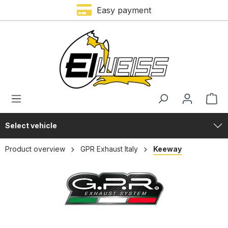
Easy payment
in content
Select vehicle
Product overview
GPR Exhaust Italy
Keeway