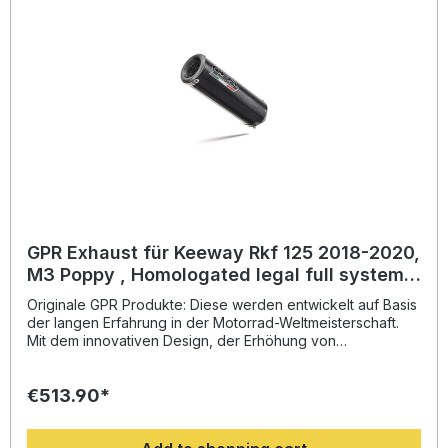
installieren. Lieferumfang: Diese Lieferung enthält alle
Fahrzeugspezifischen Halterungen und das
entsprechende Zubehör. Homologated full system exhaust
including removable db killer and catalystZulassung:
Yes,legal for use in the European
Community,UK,Usa,Japan,Mexico and most countries
worldwide. Always check local legislation.Lieferzeit: ca. 14
Tage
GPR Exhaust für Keeway Rkf 125 2018-2020,
M3 Poppy , Homologated legal full system
exhaust, including removable db killer and
Originale GPR Produkte: Diese werden entwickelt auf Basis
ca
der langen Erfahrung in der Motorrad-Weltmeisterschaft.
Mit dem innovativen Design, der Erhöhung von
Drehmoment und Leistung und der deutlichen
Gewichtseinsparung gegenüber der Serie, werten Sie Ihr
€513.90*
Fahrzeug deutlich auf und erhalten ein perfektes Preis-
Leistungsverhältnis. Abgesehen davon, bekommen Sie
eine hörbare Soundverbesserung zur Serie, die Sie beim