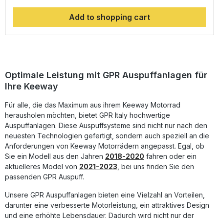
eine hörbare Soundverbesserung zur Serie, die Sie beim
Add to shopping cart
Fahren geniessen können. Der Hersteller ist DIN zertifiziert
und garantiert somit eine gleichbleibend hohe Qualität
seiner Produkte, von der Sie als Kunde profitieren.
Hergestellt in Italien, 2 Jahre internationale Garantie.
Montageempfehlungen: GPR Produkte sind Plug and Play.
Es wird empfohlen, die Produkte in einer Fachwerkstatt zu
installieren. Lieferumfang: Diese Lieferung enthält alle
Optimale Leistung mit GPR Auspuffanlagen für
Fahrzeugspezifischen Halterungen und das
Ihre Keeway
entsprechende Zubehör. Homologated full system exhaust
including removable db killer and catalystZulassung:
Für alle, die das Maximum aus ihrem Keeway Motorrad
Yes,legal for use in the European
Community,UK,Usa,Japan,Mexico and most countries
herausholen möchten, bietet GPR Italy hochwertige
worldwide. Always check local legislation.Lieferzeit: ca. 14
Auspuffanlagen. Diese Auspuffsysteme sind nicht nur nach den
Tage
neuesten Technologien gefertigt, sondern auch speziell an die
Anforderungen von Keeway Motorrädern angepasst. Egal, ob
Sie ein Modell aus den Jahren
2018-2020
fahren oder ein
aktuelleres Model von
2021-2023
, bei uns finden Sie den
passenden GPR Auspuff.
Unsere GPR Auspuffanlagen bieten eine Vielzahl an Vorteilen,
darunter eine verbesserte Motorleistung, ein attraktives Design
und eine erhöhte Lebensdauer. Dadurch wird nicht nur der