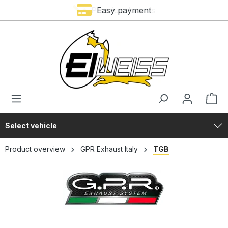
Premium brands
Easy payment
in content
Select vehicle
Product overview
GPR Exhaust Italy
TGB