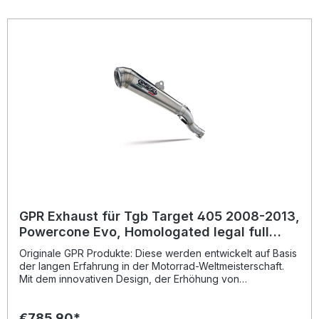
Hergestellt in Italien, 2 Jahre internationale Garantie.
Montageempfehlungen: GPR Produkte sind Plug and Play.
Es wird empfohlen, die Produkte in einer Fachwerkstatt zu
installieren. Lieferumfang: Diese Lieferung enthält alle
Fahrzeugspezifischen Halterungen und das
entsprechende Zubehör. Homologated full system exhaust
including removable db killerZulassung: YesLieferzeit: ca.
14 Tage
GPR Exhaust für Tgb Target 405 2008-2013,
Powercone Evo, Homologated legal full
system exhaust, including removable db
Originale GPR Produkte: Diese werden entwickelt auf Basis
killer
der langen Erfahrung in der Motorrad-Weltmeisterschaft.
Mit dem innovativen Design, der Erhöhung von
Drehmoment und Leistung und der deutlichen
Gewichtseinsparung gegenüber der Serie, werten Sie Ihr
€785.90*
Fahrzeug deutlich auf und erhalten ein perfektes Preis-