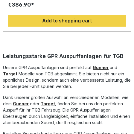
€386.90*
Fahrzeug deutlich auf und erhalten ein perfektes Preis-
Leistungsverhältnis. Abgesehen davon, bekommen Sie
eine hörbare Soundverbesserung zur Serie, die Sie beim
Add to shopping cart
Fahren geniessen können. Der Hersteller ist DIN zertifiziert
und garantiert somit eine gleichbleibend hohe Qualität
seiner Produkte, von der Sie als Kunde profitieren.
Hergestellt in Italien, 2 Jahre internationale Garantie.
Montageempfehlungen: GPR Produkte sind Plug and Play.
Es wird empfohlen, die Produkte in einer Fachwerkstatt zu
installieren. Lieferumfang: Diese Lieferung enthält alle
Leistungsstarke GPR Auspuffanlagen für TGB
Fahrzeugspezifischen Halterungen und das
entsprechende Zubehör. Homologated full system exhaust
Unsere GPR Auspuffanlagen sind perfekt auf
Gunner
und
including removable db killerZulassung: YesLieferzeit: ca.
Target
Modelle von TGB abgestimmt. Sie bieten nicht nur ein
14 Tage
sportliches Design, sondern auch eine verbesserte Leistung, die
Sie bei jeder Fahrt spüren werden.
Dank unserer großen Auswahl an verschiedenen Modellen, wie
dem
Gunner
oder
Target
, finden Sie bei uns den perfekten
Auspuff für Ihr TGB Fahrzeug. Die GPR Auspuffanlagen
überzeugen durch Langlebigkeit, einfache Installation und einen
atemberaubenden Sound, der Ihresgleichen sucht.
Bestellen Sie noch heute Ihre neue GPR Auspuffanlage, um die