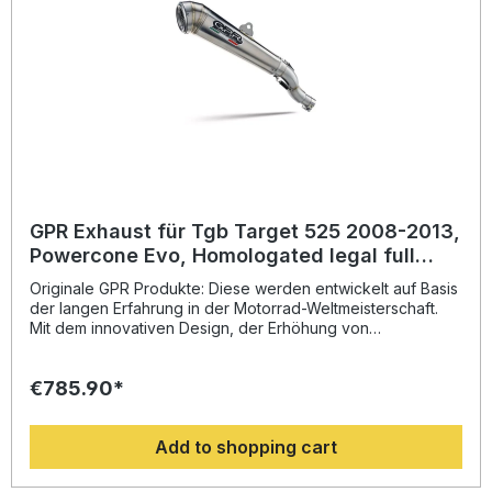
entsprechende Zubehör. Homologated full system exhaust
including removable db killerZulassung: YesLieferzeit: ca.
14 Tage
GPR Exhaust für Tgb Target 525 2008-2013,
Powercone Evo, Homologated legal full
system exhaust, including removable db
Originale GPR Produkte: Diese werden entwickelt auf Basis
killer
der langen Erfahrung in der Motorrad-Weltmeisterschaft.
Mit dem innovativen Design, der Erhöhung von
Drehmoment und Leistung und der deutlichen
Gewichtseinsparung gegenüber der Serie, werten Sie Ihr
€785.90*
Fahrzeug deutlich auf und erhalten ein perfektes Preis-
Leistungsverhältnis. Abgesehen davon, bekommen Sie
eine hörbare Soundverbesserung zur Serie, die Sie beim
Add to shopping cart
Fahren geniessen können. Der Hersteller ist DIN zertifiziert
und garantiert somit eine gleichbleibend hohe Qualität
seiner Produkte, von der Sie als Kunde profitieren.