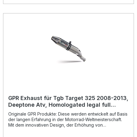
seiner Produkte, von der Sie als Kunde profitieren.
Hergestellt in Italien, 2 Jahre internationale Garantie.
Montageempfehlungen: GPR Produkte sind Plug and Play.
Es wird empfohlen, die Produkte in einer Fachwerkstatt zu
installieren. Lieferumfang: Diese Lieferung enthält alle
Fahrzeugspezifischen Halterungen und das
entsprechende Zubehör. Homologated full system exhaust
including removable db killerZulassung: YesLieferzeit: ca.
14 Tage
GPR Exhaust für Tgb Target 325 2008-2013,
Deeptone Atv, Homologated legal full
system exhaust, including removable db
Originale GPR Produkte: Diese werden entwickelt auf Basis
killer
der langen Erfahrung in der Motorrad-Weltmeisterschaft.
Mit dem innovativen Design, der Erhöhung von
Drehmoment und Leistung und der deutlichen
Gewichtseinsparung gegenüber der Serie, werten Sie Ihr