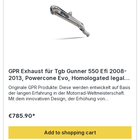
Fahrzeugspezifischen Halterungen und das
entsprechende Zubehör. Homologated full system exhaust
including removable db killerZulassung: YesLieferzeit: ca.
14 Tage
GPR Exhaust für Tgb Gunner 550 Efi 2008-
2013, Powercone Evo, Homologated legal
full system exhaust, including removable
Originale GPR Produkte: Diese werden entwickelt auf Basis
db kill
der langen Erfahrung in der Motorrad-Weltmeisterschaft.
Mit dem innovativen Design, der Erhöhung von
Drehmoment und Leistung und der deutlichen
Gewichtseinsparung gegenüber der Serie, werten Sie Ihr
€785.90*
Fahrzeug deutlich auf und erhalten ein perfektes Preis-
Leistungsverhältnis. Abgesehen davon, bekommen Sie
eine hörbare Soundverbesserung zur Serie, die Sie beim
Add to shopping cart
Fahren geniessen können. Der Hersteller ist DIN zertifiziert
und garantiert somit eine gleichbleibend hohe Qualität