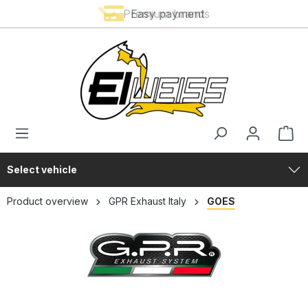
Premium brands
Easy payment
in content
Select vehicle
Product overview
GPR Exhaust Italy
GOES