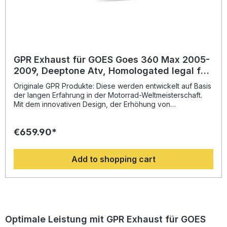
GPR Exhaust für GOES Goes 360 Max 2005-
2009, Deeptone Atv, Homologated legal full
system exhaust, including removable db
Originale GPR Produkte: Diese werden entwickelt auf Basis
killer
der langen Erfahrung in der Motorrad-Weltmeisterschaft.
Mit dem innovativen Design, der Erhöhung von
Drehmoment und Leistung und der deutlichen
Gewichtseinsparung gegenüber der Serie, werten Sie Ihr
€659.90*
Fahrzeug deutlich auf und erhalten ein perfektes Preis-
Leistungsverhältnis. Abgesehen davon, bekommen Sie
eine hörbare Soundverbesserung zur Serie, die Sie beim
Add to shopping cart
Fahren geniessen können. Der Hersteller ist DIN zertifiziert
und garantiert somit eine gleichbleibend hohe Qualität
seiner Produkte, von der Sie als Kunde profitieren.
Hergestellt in Italien, 2 Jahre internationale Garantie.
Montageempfehlungen: GPR Produkte sind Plug and Play.
Es wird empfohlen, die Produkte in einer Fachwerkstatt zu
installieren. Lieferumfang: Diese Lieferung enthält alle
Optimale Leistung mit GPR Exhaust für GOES
Fahrzeugspezifischen Halterungen und das