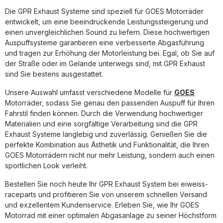
entsprechende Zubehör. Homologated full system exhaust
Die GPR Exhaust Systeme sind speziell für GOES Motorräder
including removable db killerZulassung: YesLieferzeit: ca.
entwickelt, um eine beeindruckende Leistungssteigerung und
14 Tage
einen unvergleichlichen Sound zu liefern. Diese hochwertigen
Auspuffsysteme garantieren eine verbesserte Abgasführung
und tragen zur Erhöhung der Motorleistung bei. Egal, ob Sie auf
der Straße oder im Gelände unterwegs sind, mit GPR Exhaust
sind Sie bestens ausgestattet.
Unsere Auswahl umfasst verschiedene Modelle für
GOES
Motorräder, sodass Sie genau den passenden Auspuff für Ihren
Fahrstil finden können. Durch die Verwendung hochwertiger
Materialien und eine sorgfältige Verarbeitung sind die GPR
Exhaust Systeme langlebig und zuverlässig. Genießen Sie die
perfekte Kombination aus Ästhetik und Funktionalität, die Ihren
GOES Motorrädern nicht nur mehr Leistung, sondern auch einen
sportlichen Look verleiht.
Bestellen Sie noch heute Ihr GPR Exhaust System bei eiweiss-
raceparts und profitieren Sie von unserem schnellen Versand
und exzellentem Kundenservice. Erleben Sie, wie Ihr GOES
Motorrad mit einer optimalen Abgasanlage zu seiner Höchstform