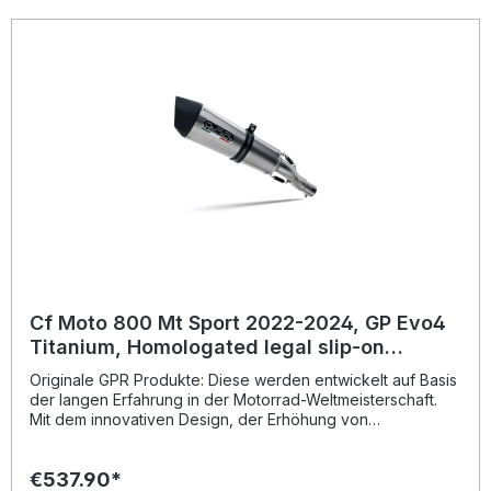
Hergestellt in Italien, 2 Jahre internationale Garantie.
Montageempfehlungen: GPR Produkte sind Plug and Play.
Es wird empfohlen, die Produkte in einer Fachwerkstatt zu
installieren. Lieferumfang: Diese Lieferung enthält alle
Fahrzeugspezifischen Halterungen und das
entsprechende Zubehör. Homologated slip-on exhaust
including removable db killer and link pipeZulassung:
YesLieferzeit: ca. 14 Tage
Cf Moto 800 Mt Sport 2022-2024, GP Evo4
Titanium, Homologated legal slip-on
exhaust including removable db killer and
Originale GPR Produkte: Diese werden entwickelt auf Basis
link pip
der langen Erfahrung in der Motorrad-Weltmeisterschaft.
Mit dem innovativen Design, der Erhöhung von
Drehmoment und Leistung und der deutlichen
Gewichtseinsparung gegenüber der Serie, werten Sie Ihr
€537.90*
Fahrzeug deutlich auf und erhalten ein perfektes Preis-