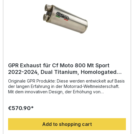
entsprechende Zubehör. Homologated slip-on exhaust
including removable db killer and link pipeZulassung:
YesLieferzeit: ca. 14 Tage
GPR Exhaust für Cf Moto 800 Mt Sport
2022-2024, Dual Titanium, Homologated
legal slip-on exhaust including removable
Originale GPR Produkte: Diese werden entwickelt auf Basis
db killer a
der langen Erfahrung in der Motorrad-Weltmeisterschaft.
Mit dem innovativen Design, der Erhöhung von
Drehmoment und Leistung und der deutlichen
Gewichtseinsparung gegenüber der Serie, werten Sie Ihr
€570.90*
Fahrzeug deutlich auf und erhalten ein perfektes Preis-
Leistungsverhältnis. Abgesehen davon, bekommen Sie
eine hörbare Soundverbesserung zur Serie, die Sie beim
Add to shopping cart
Fahren geniessen können. Der Hersteller ist DIN zertifiziert
und garantiert somit eine gleichbleibend hohe Qualität