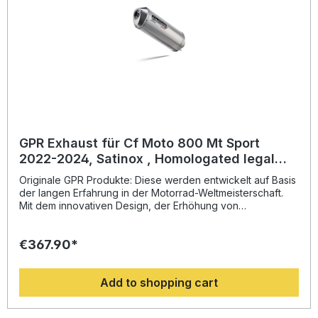
GPR Exhaust für Cf Moto 800 Mt Sport
2022-2024, Satinox , Homologated legal
slip-on exhaust including removable db
Originale GPR Produkte: Diese werden entwickelt auf Basis
killer and li
der langen Erfahrung in der Motorrad-Weltmeisterschaft.
Mit dem innovativen Design, der Erhöhung von
Drehmoment und Leistung und der deutlichen
Gewichtseinsparung gegenüber der Serie, werten Sie Ihr
€367.90*
Fahrzeug deutlich auf und erhalten ein perfektes Preis-
Leistungsverhältnis. Abgesehen davon, bekommen Sie
eine hörbare Soundverbesserung zur Serie, die Sie beim
Add to shopping cart
Fahren geniessen können. Der Hersteller ist DIN zertifiziert
und garantiert somit eine gleichbleibend hohe Qualität
seiner Produkte, von der Sie als Kunde profitieren.