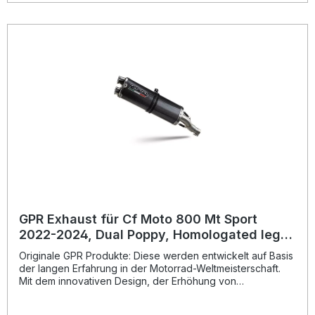
seiner Produkte, von der Sie als Kunde profitieren.
Hergestellt in Italien, 2 Jahre internationale Garantie.
Montageempfehlungen: GPR Produkte sind Plug and Play.
Es wird empfohlen, die Produkte in einer Fachwerkstatt zu
installieren. Lieferumfang: Diese Lieferung enthält alle
Fahrzeugspezifischen Halterungen und das
entsprechende Zubehör. Homologated slip-on exhaust
including removable db killer and link pipeZulassung:
YesLieferzeit: ca. 14 Tage
GPR Exhaust für Cf Moto 800 Mt Sport
2022-2024, Dual Poppy, Homologated legal
slip-on exhaust including removable db
Originale GPR Produkte: Diese werden entwickelt auf Basis
killer and
der langen Erfahrung in der Motorrad-Weltmeisterschaft.
Mit dem innovativen Design, der Erhöhung von
Drehmoment und Leistung und der deutlichen
Gewichtseinsparung gegenüber der Serie, werten Sie Ihr