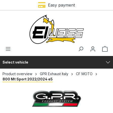
Easy payment
in content
Select vehicle
Product overview
GPR Exhaust Italy
CF MOTO
800 Mt Sport 2022/2024 e5