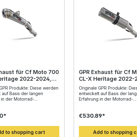
haust für Cf Moto 700
GPR Exhaust für Cf 
e 2022-2024,
CL-X Heritage 2022-2024,
one Evo,
M3 Titanium Natural,
 GPR Produkte: Diese werden
Originale GPR Produkte: Di
gated legal slip-on
Homologated legal sl
t auf Basis der langen
entwickelt auf Basis der lan
t including removable
exhaust including r
 in der Motorrad-
Erfahrung in der Motorrad-
erschaft. Mit dem innovativen
Weltmeisterschaft. Mit dem i
er Erhöhung von
Design, der Erhöhung von
0*
€530.89*
nt und Leistung und der
Drehmoment und Leistung u
n Gewichtseinsparung
deutlichen Gewichtseinspar
 der Serie, werten Sie Ihr
gegenüber der Serie, werten
d to shopping cart
Add to shopping c
deutlich auf und erhalten ein
Fahrzeug deutlich auf und er