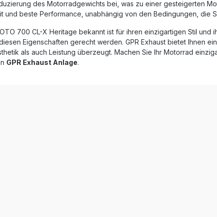
uzierung des Motorradgewichts bei, was zu einer gesteigerten Moto
spezifischen Halterungen
Fahrzeugspezifischen Halte
entsprechende Zubehör.
und das entsprechende Zub
it und beste Performance, unabhängig von den Bedingungen, die Si
ed slip-on exhaust including
Decat pipeZulassung: NoLiefe
 db killer and link
14 Tage
TO 700 CL-X Heritage bekannt ist für ihren einzigartigen Stil und ih
ung: YesLieferzeit: ca. 14
 diesen Eigenschaften gerecht werden. GPR Exhaust bietet Ihnen ein
thetik als auch Leistung überzeugt. Machen Sie Ihr Motorrad einzigar
en
GPR Exhaust Anlage
.