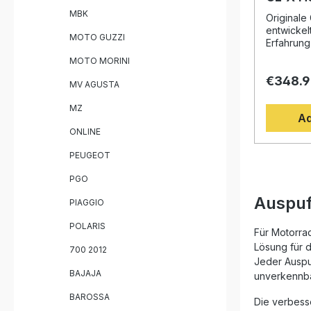
Tage
Deepto
MBK
Originale
Homolo
entwickel
MOTO GUZZI
exhaus
Erfahrung
Weltmeist
db ki
MOTO MORINI
Design, d
€348.
Drehmome
MV AGUSTA
deutliche
gegenüber
MZ
Ad
Fahrzeug 
perfektes
ONLINE
Abgesehe
eine hör
PEUGEOT
Serie, di
PGO
können. De
zertifizie
Auspuf
PIAGGIO
gleichble
Produkte,
POLARIS
profitieren
Für Motorra
Jahre inte
Lösung für 
700 2012
Montagee
Jeder Auspuf
sind Plug
BAJAJA
unverkennba
die Produ
installier
BAROSSA
Die verbess
Lieferung 