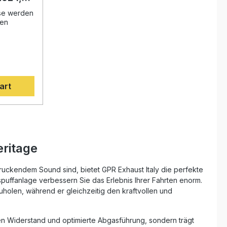
Working days
at pipe
ese werden
gen
nnovativen
nd der
ung
 Sie Ihr
art
halten ein
ältnis.
en Sie
erung zur
geniessen
N
it eine
ritage
 seiner
unde
ien, 2
ruckendem Sound sind, bietet GPR Exhaust Italy die perfekte
.
spuffanlage verbessern Sie das Erlebnis Ihrer Fahrten enorm.
 Produkte
uholen, während er gleichzeitig den kraftvollen und
empfohlen,
rkstatt zu
ese
en Widerstand und optimierte Abgasführung, sondern trägt