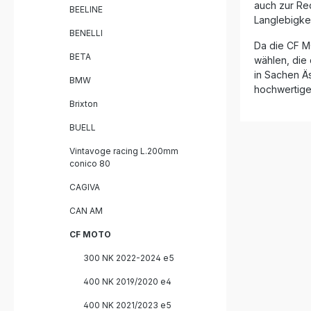
auch zur Red
Fahrzeug
BEELINE
und das 
Langlebigke
Homologat
BENELLI
removable
Da die CF MO
pipeZulass
BETA
wählen, die
Tage
in Sachen Äs
BMW
hochwertig
Brixton
BUELL
Vintavoge racing L.200mm
conico 80
CAGIVA
CAN AM
CF MOTO
300 NK 2022-2024 e5
400 NK 2019/2020 e4
400 NK 2021/2023 e5