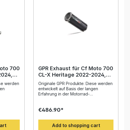
Moto 700
GPR Exhaust für Cf Moto 700
CL-X Heritage 2022-2024,
M3 Poppy , Homologated
ese werden
Originale GPR Produkte: Diese werden
ip-on
legal slip-on exhaust
gen
entwickelt auf Basis der langen
emovable
including removable db killer
Erfahrung in der Motorrad-
nnovativen
Weltmeisterschaft. Mit dem innovativen
Design, der Erhöhung von
€486.90*
nd der
Drehmoment und Leistung und der
ung
deutlichen Gewichtseinsparung
 Sie Ihr
gegenüber der Serie, werten Sie Ihr
art
Add to shopping cart
halten ein
Fahrzeug deutlich auf und erhalten ein