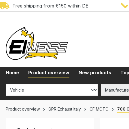
Free shipping from €150 within DE
search
Skip to main navigation
Home
Product overview
New products
Top
Product overview
GPR Exhaust Italy
CF MOTO
700 C