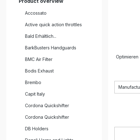
Product overview
Accossato
Active quick action throttles
Bald Erhältlich...
BarkBusters Handguards
Optimieren 
BMC Air Filter
Bodis Exhaust
Brembo
Manufactu
Capit Italy
Cordona Quickshifter
Cordona Quickshifter
DB Holders