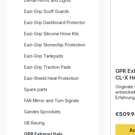
Denali Horns and Lights
Eazi-Grip Scuff Guards
Eazi-Grip Dashboard Protector
Eazi-Grip Silicone Hose Kits
Eazi-Grip Stonechip Protection
Eazi-Grip Tankpads
Eazi-Grip Traction Pads
GPR Ex
CL-X Heritag
Eazi-Shield Heat Protection
Powerc
Originale
Spare parts
Homolo
entwickel
exhaus
Erfahrung
FAR Mirror and Turn Signals
Weltmeist
db ki
Design, d
Gandini Sprockets
€509.9
Drehmome
deutliche
GB Racing
gegenüber
Ad
Fahrzeug 
GPR Exhaust Italy