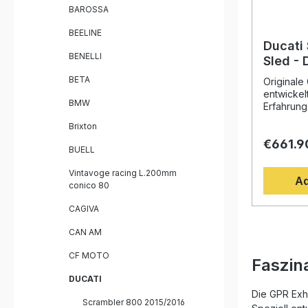
Fahrzeug
BAROSSA
und das 
Homologat
BEELINE
removable 
Ducati
catalystZu
BENELLI
Sled -
the Euro
2024, 
BETA
Communit
Originale
Homolo
most coun
entwickel
BMW
exhaus
check loca
Erfahrung
Tage
Weltmeist
Brixton
Design, d
€661.9
Drehmome
BUELL
deutliche
gegenüber
Vintavoge racing L.200mm
Ad
Fahrzeug 
conico 80
perfektes
Abgesehe
CAGIVA
eine hör
Serie, di
CAN AM
können. De
zertifizie
CF MOTO
Faszin
gleichble
DUCATI
Produkte,
profitieren
Die GPR Exha
Scrambler 800 2015/2016
Jahre inte