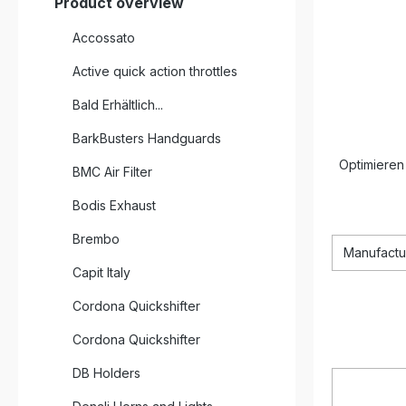
Product overview
Accossato
Active quick action throttles
Bald Erhältlich...
BarkBusters Handguards
Optimieren 
BMC Air Filter
Bodis Exhaust
Brembo
Manufactu
Capit Italy
Cordona Quickshifter
Cordona Quickshifter
DB Holders