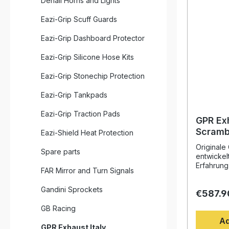
Denali Horns and Lights
Eazi-Grip Scuff Guards
Eazi-Grip Dashboard Protector
Eazi-Grip Silicone Hose Kits
Eazi-Grip Stonechip Protection
Eazi-Grip Tankpads
Eazi-Grip Traction Pads
GPR Ex
Scramb
Eazi-Shield Heat Protection
DS Fas
Originale
Spare parts
Powerc
entwickel
Homolo
Erfahrung
FAR Mirror and Turn Signals
Weltmeist
exhaust
Design, d
Gandini Sprockets
€587.9
Drehmome
deutliche
GB Racing
gegenüber
Ad
Fahrzeug 
GPR Exhaust Italy