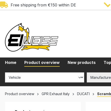
Free shipping from €150 within DE
search
Skip to main navigation
Home
Product overview
New products
Top
Product overview
GPR Exhaust Italy
DUCATI
Scrambl