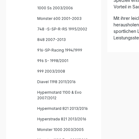
Speziell ent
Montagee
Vorteil in 
1000 Ss 2003/2006
sind Plug
die Produ
Mit ihrer le
Monster 600 2001-2003
installier
herausholen 
Lieferung 
748 -S-SP-R-RS 1995/2002
sportlichen
Fahrzeug
und das 
Leistungsste
848 2007-2013
Homologat
removable 
916-SP-Racing 1994/1999
catalystZu
the Euro
996 S- 1998/2001
Communit
most coun
999 2003/2008
check loca
Diavel 1198 2011/2016
10 Worki
Hypermotard 1100 & Evo
2007/2012
Hypermotard 821 2013/2016
Hyperstrada 821 2013/2016
Monster 1000 2003/2005