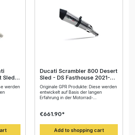
ti
Ducati Scrambler 800 Desert
 Sled -
Sled - DS Fasthouse 2021-
024,
2024, GP Evo4 Titanium,
ese werden
Originale GPR Produkte: Diese werden
ated
Homologated legal slip-on
gen
entwickelt auf Basis der langen
exhaust including remov
Erfahrung in der Motorrad-
nnovativen
Weltmeisterschaft. Mit dem innovativen
Design, der Erhöhung von
€661.90*
nd der
Drehmoment und Leistung und der
ung
deutlichen Gewichtseinsparung
 Sie Ihr
gegenüber der Serie, werten Sie Ihr
art
Add to shopping cart
halten ein
Fahrzeug deutlich auf und erhalten ein