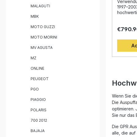
Verwendun
MALAGUTI
1997–200
hochwerti
MBK
On Auspuf
1997–2003
MOTO GUZZI
€790.9
Leistungs
sportlich
MOTO MORINI
langen Er
Ad
Motorrad-
MV AGUSTA
Sie von e
Abgasfüh
MZ
Drehmome
Gewichts
ONLINE
Serienanl
Design ve
PEUGEOT
Hochwe
exklusive 
PGO
nach dem 
wodurch s
Wenn Sie di
PIAGGIO
einfach ge
Die Auspuffa
empfohlen
optimieren. 
POLARIS
Fachwerks
Sie nur das 
Der Auspu
700 2012
verfügt 
Die GPR Ausp
Killer so
BAJAJA
alle, die au
Verbindun