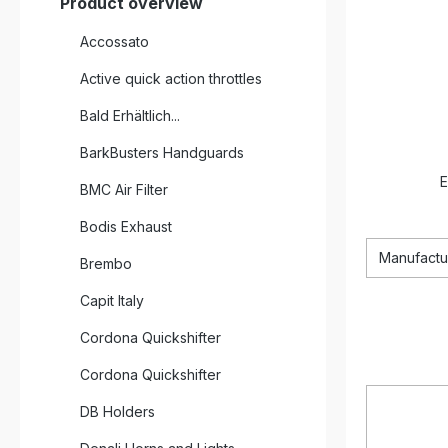
Product overview
Accossato
Active quick action throttles
Bald Erhältlich...
BarkBusters Handguards
E
BMC Air Filter
Bodis Exhaust
Manufactu
Brembo
Capit Italy
Cordona Quickshifter
Cordona Quickshifter
DB Holders