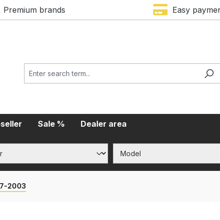
Premium brands
Easy payme
seller
Sale %
Dealer area
97-2003