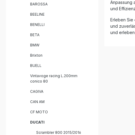
nach DIN-Z
Anpassung an
BAROSSA
Italien, 
und Effizien
Qualitäts
BEELINE
Dual homo
Erleben Sie 
aus Edelstahl In
BENELLI
und zuverläs
herausnehmb
und erleben 
Play-Mont
BETA
Spürbare 
BMW
Gewichtseinspar
Italien na
Brixton
Lieferumfang: GPR Furore-
On Auspu
BUELL
Herausne
Verbindu
Vintavoge racing L.200mm
Fahrzeug
conico 80
Montage
CAGIVA
CAN AM
CF MOTO
DUCATI
Scrambler 800 2015/2016