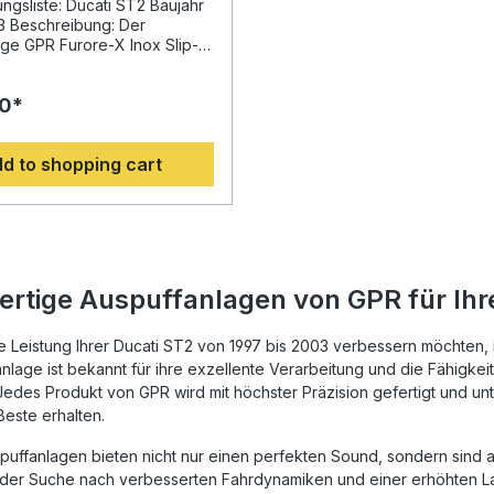
gsliste: Ducati ST2 Baujahr
3 Beschreibung: Der
ge GPR Furore-X Inox Slip-
f passend für Ducati ST2
 bietet eine deutliche
0*
steigerung und ein
es Sounderlebnis. Dank der
fahrung von GPR in der
d to shopping cart
Weltmeisterschaft profitieren
iner optimierten
rung, gesteigertem
nt und deutlicher
einsparung gegenüber der
age. Das moderne Edelstahl-
rleiht Ihrem Motorrad eine
rtige Auspuffanlagen von GPR für Ihr
Optik. Die Installation erfolgt
Plug-&-Play-Prinzip,
ich der Einbau schnell und
e Leistung Ihrer Ducati ST2 von 1997 bis 2003 verbessern möchten, 
stalten lässt. Es wird
nlage ist bekannt für ihre exzellente Verarbeitung und die Fähigkei
, den Einbau in einer
Jedes Produkt von GPR wird mit höchster Präzision gefertigt und unte
tatt durchführen zu lassen.
Beste erhalten.
ff ist dual homologiert und
über herausnehmbare db-
uffanlagen bieten nicht nur einen perfekten Sound, sondern sind a
wie über die notwendigen
f der Suche nach verbesserten Fahrdynamiken und einer erhöhten Lan
gsrohre. GPR produziert