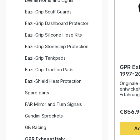
Denali Horns and Lights
Eazi-Grip Scuff Guards
Eazi-Grip Dashboard Protector
Eazi-Grip Silicone Hose Kits
Eazi-Grip Stonechip Protection
Eazi-Grip Tankpads
GPR Ex
Eazi-Grip Traction Pads
1997-2
Dual Ho
Eazi-Shield Heat Protection
Originale
on exh
entwickel
Spare parts
removab
Erfahrung
Weltmeist
FAR Mirror and Turn Signals
Design, d
€856.
Drehmome
Gandini Sprockets
deutliche
gegenüber
GB Racing
Ad
Fahrzeug 
perfektes
GPR Exhaust Italy
Abgesehe