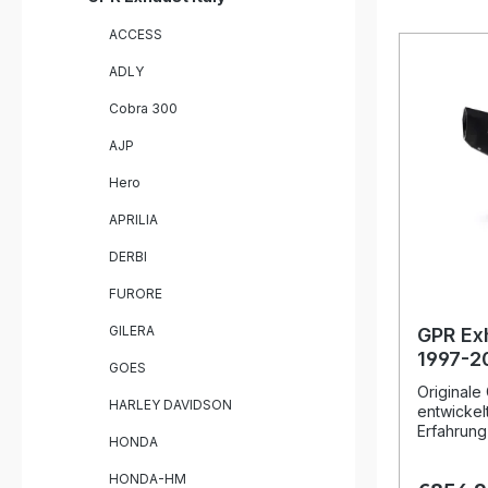
eine hör
ACCESS
Serie, di
können. De
ADLY
zertifizie
gleichble
Cobra 300
Produkte,
profitieren
AJP
Jahre inte
Montagee
Hero
sind Plug
die Produ
APRILIA
installier
Lieferung 
DERBI
Fahrzeug
und das 
FURORE
homologat
GILERA
removable
GPR Ex
pipesZula
1997-2
GOES
Tage
Dual Ho
Originale
on exh
HARLEY DAVIDSON
entwickel
removab
Erfahrung
HONDA
Weltmeist
Design, d
HONDA-HM