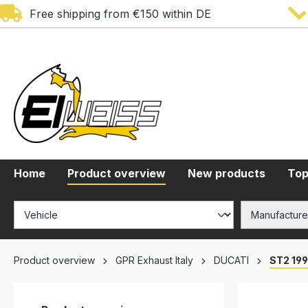
Free shipping from €150 within DE
search
Skip to main navigation
Home
Product overview
New products
Top
Product overview
GPR Exhaust Italy
DUCATI
ST2 19