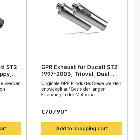
ti ST2
GPR Exhaust für Ducati ST2
ppy,
1997-2003, Trioval, Dual
al slip-
Homologated legal slip-on
ese werden
Originale GPR Produkte: Diese werden
exhaust including removable
gen
entwickelt auf Basis der langen
and li
db killers and link pi
Erfahrung in der Motorrad-
nnovativen
Weltmeisterschaft. Mit dem innovativen
Design, der Erhöhung von
€707.90*
nd der
Drehmoment und Leistung und der
ung
deutlichen Gewichtseinsparung
 Sie Ihr
gegenüber der Serie, werten Sie Ihr
art
Add to shopping cart
halten ein
Fahrzeug deutlich auf und erhalten ein
ältnis.
perfektes Preis-Leistungsverhältnis.
en Sie
Abgesehen davon, bekommen Sie