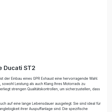
Gewichtsreduzierung im Vergleich zur
Serie Dual homologierter Slip-On mit
herausnehmbaren dB-Killern
Sportlicher Sound und stilvolles
Edelstahl-Design Plug-and-Play-
Montage mit fahrzeugspezifischem
Zubehör Hergestellt in Italien nach
DIN-zertifizierten Standards
Lieferumfang: GPR Furore-X Inox Slip-
On Auspuffanlage (Dual)
Herausnehmbare dB-Killer Link Pipes
Fahrzeugspezifische Halterungen und
Montagematerial
e Ducati ST2
ist der Einbau eines GPR Exhaust eine hervorragende Wahl.
t, sowohl Leistung als auch Klang Ihres Motorrads zu
rliegt strengen Qualitätskontrollen, um sicherzustellen, dass
uch auf eine lange Lebensdauer ausgelegt. Sie sind ideal für
glebigkeit ihrer Auspuffanlage sind. Die spezifische