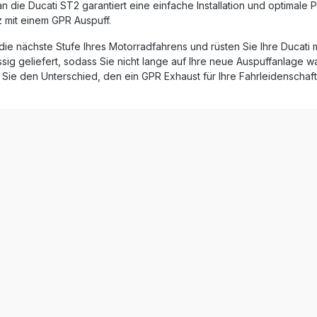
ertifizierung vollständig in
 die Ducati ST2 garantiert eine einfache Installation und optimale 
wodurch hohe
z mit einem GPR Auspuff.
standards gewährleistet sind.
logierter Slip-On Auspuff
die nächste Stufe Ihres Motorradfahrens und rüsten Sie Ihre Ducati
klusive
sig geliefert, sodass Sie nicht lange auf Ihre neue Auspuffanlage 
arer db-Killer Plug-&-
Sie den Unterschied, den ein GPR Exhaust für Ihre Fahrleidenschaft
age – einfache Installation
Leistungssteigerung und
ung Hergestellt in
ch DIN-Qualitätsstandard
X Inox Slip-
ff (Dual Homologated)
hmbare db-Killer
ngsrohre
spezifische Halterungen
zubehör