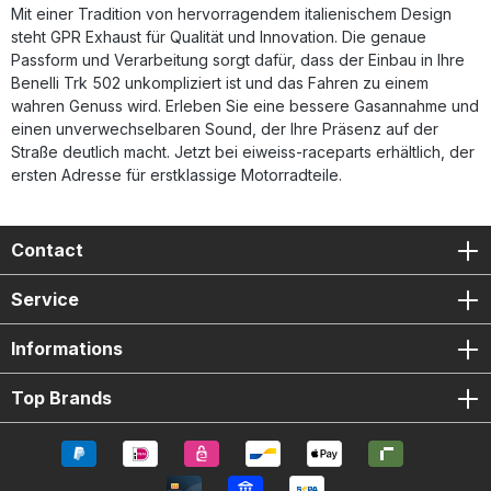
Produktqualität Lieferumfang: GPR Furore Nero Racing Slip-
Mit einer Tradition von hervorragendem italienischem Design
On Auspuff Verbindungsrohr (Link Pipe) Herausnehmbarer
steht GPR Exhaust für Qualität und Innovation. Die genaue
DB-Killer Fahrzeugspezifische Halterungen und
Passform und Verarbeitung sorgt dafür, dass der Einbau in Ihre
Montagematerial
Benelli Trk 502 unkompliziert ist und das Fahren zu einem
wahren Genuss wird. Erleben Sie eine bessere Gasannahme und
einen unverwechselbaren Sound, der Ihre Präsenz auf der
Straße deutlich macht. Jetzt bei eiweiss-raceparts erhältlich, der
ersten Adresse für erstklassige Motorradteile.
Contact
Service
Informations
Top Brands