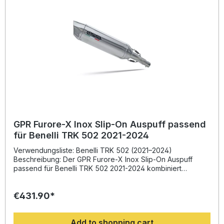
installieren. Lieferumfang: Diese Lieferung enthält alle
Fahrzeugspezifischen Halterungen und das
entsprechende Zubehör. Homologated slip-on exhaust
including removable db killer, link pipe and
catalystZulassung: Yes,legal for use in the European
Community,UK,Usa,Japan,Mexico and most countries
worldwide. Always check local legislation.Lieferzeit: ca. 14
Tage
GPR Furore-X Inox Slip-On Auspuff passend
für Benelli TRK 502 2021-2024
Verwendungsliste: Benelli TRK 502 (2021–2024)
Beschreibung: Der GPR Furore-X Inox Slip-On Auspuff
passend für Benelli TRK 502 2021-2024 kombiniert
sportliches Design mit zertifizierter Leistung. Entwickelt auf
Basis langjähriger Erfahrung aus der Motorrad-
€431.90*
Weltmeisterschaft, überzeugt dieser Endschalldämpfer
durch eine deutliche Steigerung von Drehmoment und
Leistung sowie eine spürbare Gewichtseinsparung
Add to shopping cart
gegenüber dem Serienauspuff. Das sportlich-edle