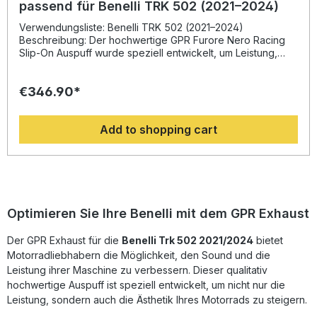
passend für Benelli TRK 502 (2021–2024)
Verwendungsliste: Benelli TRK 502 (2021–2024)
Beschreibung: Der hochwertige GPR Furore Nero Racing
Slip-On Auspuff wurde speziell entwickelt, um Leistung,
Design und Sound zu optimieren. Das innovative System
sorgt für eine spürbare Steigerung von Drehmoment und
€346.90*
Motorleistung, während gleichzeitig eine deutliche
Gewichtsreduktion gegenüber der Serienanlage erzielt
wird. Das charakteristische schwarze Finish des Furore
Add to shopping cart
Nero Auspuffs verleiht Ihrem Motorrad einen sportlichen
und exklusiven Look. Durch den verbesserten Abgasfluss
wird nicht nur die Performance erhöht, sondern auch der
satte Racing-Sound optimiert, der mit dem mitgelieferten
db-Killer bei Bedarf reduziert werden kann. Alle
Komponenten sind präzise gefertigt, und die Montage
erfolgt im Plug-&-Play-Verfahren – für eine einfache
Optimieren Sie Ihre Benelli mit dem GPR Exhaust
Installation ohne aufwändige Anpassungen. Hergestellt in
Italien unter zertifizierten Qualitätsstandards, um eine
Der GPR Exhaust für die
Benelli Trk 502 2021/2024
bietet
gleichbleibend hohe Langlebigkeit und Performance zu
Motorradliebhabern die Möglichkeit, den Sound und die
gewährleisten. Sichtbare Leistungserhöhung und
Drehmomentsteigerung Exklusives Design im edlen
Leistung ihrer Maschine zu verbessern. Dieser qualitativ
Schwarz (Furore Nero) Plug-&-Play Montage – keine
hochwertige Auspuff ist speziell entwickelt, um nicht nur die
Anpassungen erforderlich Mit herausnehmbarem DB-Killer
Leistung, sondern auch die Ästhetik Ihres Motorrads zu steigern.
für variablen Sound Hergestellt in Italien – hohe