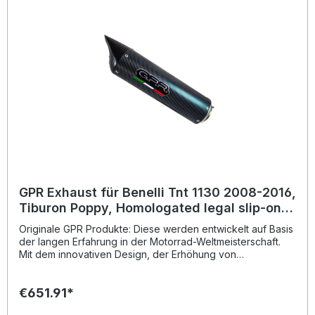
Montageempfehlungen: GPR Produkte sind Plug and Play.
Es wird empfohlen, die Produkte in einer Fachwerkstatt zu
installieren. Lieferumfang: Diese Lieferung enthält alle
Fahrzeugspezifischen Halterungen und das
entsprechende Zubehör. Homologated slip-on exhaust
including removable db killer and link pipeZulassung:
YesLieferzeit: ca. 14 Tage
GPR Exhaust für Benelli Tnt 1130 2008-2016,
Tiburon Poppy, Homologated legal slip-on
exhaust including removable db killer and l
Originale GPR Produkte: Diese werden entwickelt auf Basis
der langen Erfahrung in der Motorrad-Weltmeisterschaft.
Mit dem innovativen Design, der Erhöhung von
Drehmoment und Leistung und der deutlichen
Gewichtseinsparung gegenüber der Serie, werten Sie Ihr
€651.91*
Fahrzeug deutlich auf und erhalten ein perfektes Preis-
Leistungsverhältnis. Abgesehen davon, bekommen Sie