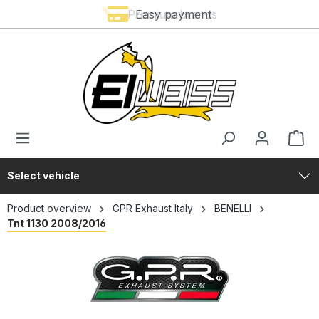
Premium brands
Easy payment
in content
Select vehicle
Product overview
GPR Exhaust Italy
BENELLI
Tnt 1130 2008/2016