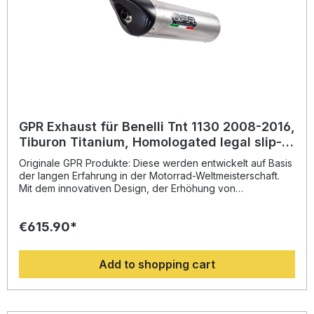
GPR Exhaust für Benelli Tnt 1130 2008-2016,
Tiburon Titanium, Homologated legal slip-
on exhaust including removable db killer an
Originale GPR Produkte: Diese werden entwickelt auf Basis
der langen Erfahrung in der Motorrad-Weltmeisterschaft.
Mit dem innovativen Design, der Erhöhung von
Drehmoment und Leistung und der deutlichen
Gewichtseinsparung gegenüber der Serie, werten Sie Ihr
€615.90*
Fahrzeug deutlich auf und erhalten ein perfektes Preis-
Leistungsverhältnis. Abgesehen davon, bekommen Sie
eine hörbare Soundverbesserung zur Serie, die Sie beim
Add to shopping cart
Fahren geniessen können. Der Hersteller ist DIN zertifiziert
und garantiert somit eine gleichbleibend hohe Qualität
seiner Produkte, von der Sie als Kunde profitieren.
Hergestellt in Italien, 2 Jahre internationale Garantie.