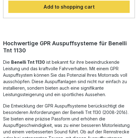
eine hörbare Soundverbesserung zur Serie, die Sie beim
Add to shopping cart
Fahren geniessen können. Der Hersteller ist DIN zertifiziert
und garantiert somit eine gleichbleibend hohe Qualität
seiner Produkte, von der Sie als Kunde profitieren.
Hergestellt in Italien, 2 Jahre internationale Garantie.
Montageempfehlungen: GPR Produkte sind Plug and Play.
Es wird empfohlen, die Produkte in einer Fachwerkstatt zu
installieren. Lieferumfang: Diese Lieferung enthält alle
Hochwertige GPR Auspuffsysteme für Benelli
Fahrzeugspezifischen Halterungen und das
Tnt 1130
entsprechende Zubehör. Homologated slip-on exhaust
including removable db killer and link pipeZulassung:
Die
YesLieferzeit: ca. 14 Tage
Benelli Tnt 1130
ist bekannt für ihre beeindruckende
Leistung und das kraftvolle Fahrverhalten. Mit einem GPR
Auspuffsystem können Sie das Potenzial Ihres Motorrads voll
ausschöpfen. Diese Auspuffanlagen sind nicht nur einfach zu
installieren, sondern bieten auch eine signifikante
Leistungssteigerung und ein sportliches Aussehen.
Die Entwicklung der GPR Auspuffsysteme berücksichtigt die
besonderen Anforderungen der Benelli Tnt 1130 (2008-2016).
Sie bieten eine präzise Passform und erhöhen die
Auspuffgeschwindigkeit, was zu einer besseren Motorleistung
und einem verbesserten Sound führt. Ob auf der Rennstrecke