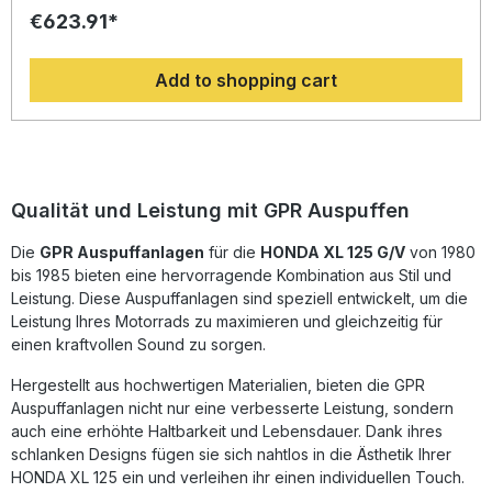
Gewichtseinsparung gegenüber der Serie, werten Sie Ihr
€623.91*
Fahrzeug deutlich auf und erhalten ein perfektes Preis-
Leistungsverhältnis. Abgesehen davon, bekommen Sie
eine hörbare Soundverbesserung zur Serie, die Sie beim
Add to shopping cart
Fahren geniessen können. Der Hersteller ist DIN zertifiziert
und garantiert somit eine gleichbleibend hohe Qualität
seiner Produkte, von der Sie als Kunde profitieren.
Hergestellt in Italien, 2 Jahre internationale Garantie.
Montageempfehlungen: GPR Produkte sind Plug and Play.
Es wird empfohlen, die Produkte in einer Fachwerkstatt zu
installieren. Lieferumfang: Diese Lieferung enthält alle
Qualität und Leistung mit GPR Auspuffen
Fahrzeugspezifischen Halterungen und das
entsprechende Zubehör. Dual universal homologated
Die
GPR Auspuffanlagen
für die
HONDA XL 125 G/V
von 1980
silencer kit without link pipesZulassung: YesLieferzeit: ca. 14
bis 1985 bieten eine hervorragende Kombination aus Stil und
Tage
Leistung. Diese Auspuffanlagen sind speziell entwickelt, um die
Leistung Ihres Motorrads zu maximieren und gleichzeitig für
einen kraftvollen Sound zu sorgen.
Hergestellt aus hochwertigen Materialien, bieten die GPR
Auspuffanlagen nicht nur eine verbesserte Leistung, sondern
auch eine erhöhte Haltbarkeit und Lebensdauer. Dank ihres
schlanken Designs fügen sie sich nahtlos in die Ästhetik Ihrer
HONDA XL 125 ein und verleihen ihr einen individuellen Touch.