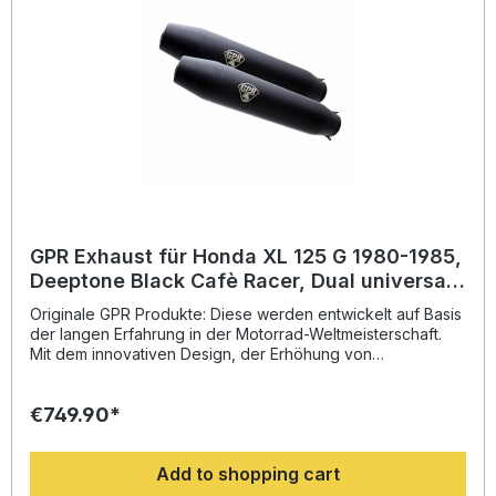
Fahrzeugspezifischen Halterungen und das
entsprechende Zubehör. Universal Homologated silencer
without link pipe Zulassung: YesLieferzeit: ca. 14 Tage
GPR Exhaust für Honda XL 125 G 1980-1985,
Deeptone Black Cafè Racer, Dual universal
Homologated legal silencer kit, including r
Originale GPR Produkte: Diese werden entwickelt auf Basis
der langen Erfahrung in der Motorrad-Weltmeisterschaft.
Mit dem innovativen Design, der Erhöhung von
Drehmoment und Leistung und der deutlichen
Gewichtseinsparung gegenüber der Serie, werten Sie Ihr
€749.90*
Fahrzeug deutlich auf und erhalten ein perfektes Preis-
Leistungsverhältnis. Abgesehen davon, bekommen Sie
eine hörbare Soundverbesserung zur Serie, die Sie beim
Add to shopping cart
Fahren geniessen können. Der Hersteller ist DIN zertifiziert
und garantiert somit eine gleichbleibend hohe Qualität