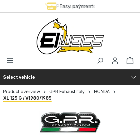
Premium brands
Easy payment
in content
Select vehicle
Product overview
GPR Exhaust Italy
HONDA
XL 125 G / V1980/1985