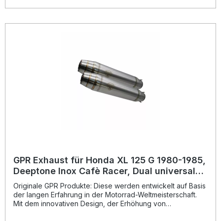
seiner Produkte, von der Sie als Kunde profitieren.
Hergestellt in Italien, 2 Jahre internationale Garantie.
Montageempfehlungen: GPR Produkte sind Plug and Play.
Es wird empfohlen, die Produkte in einer Fachwerkstatt zu
installieren. Lieferumfang: Diese Lieferung enthält alle
Fahrzeugspezifischen Halterungen und das
entsprechende Zubehör. Dual universal homologated
silencer kit without link pipesZulassung: YesLieferzeit: ca. 14
Tage
GPR Exhaust für Honda XL 125 G 1980-1985,
Deeptone Inox Cafè Racer, Dual universal
Homologated legal silencer kit, including re
Originale GPR Produkte: Diese werden entwickelt auf Basis
der langen Erfahrung in der Motorrad-Weltmeisterschaft.
Mit dem innovativen Design, der Erhöhung von
Drehmoment und Leistung und der deutlichen