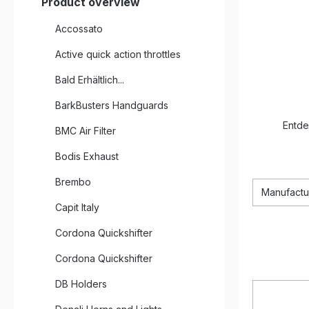
Product overview
Accossato
Active quick action throttles
Bald Erhältlich...
BarkBusters Handguards
Entde
BMC Air Filter
Bodis Exhaust
Brembo
Manufactu
Capit Italy
Cordona Quickshifter
Cordona Quickshifter
DB Holders