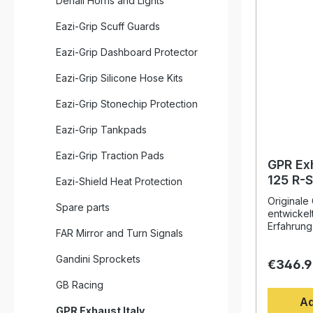
Denali Horns and Lights
Eazi-Grip Scuff Guards
Eazi-Grip Dashboard Protector
Eazi-Grip Silicone Hose Kits
Eazi-Grip Stonechip Protection
Eazi-Grip Tankpads
Eazi-Grip Traction Pads
GPR Ex
125 R-SM
Eazi-Shield Heat Protection
2012, F
Originale
Spare parts
Homolo
entwickel
exhaus
Erfahrung
FAR Mirror and Turn Signals
Weltmeist
Design, d
Gandini Sprockets
€346.
Drehmome
deutliche
GB Racing
gegenüber
Ad
Fahrzeug 
GPR Exhaust Italy