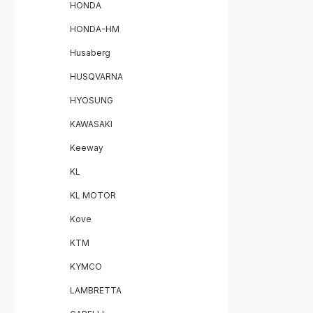
Passgenau
HONDA
Homologie
HONDA-HM
hochwertigem
Leistungs
Husaberg
Gewichtsreduk
herausneh
HUSQVARNA
Pipe Sportlicher, tiefer Sound mit
Straßenzulassung
HYOSUNG
Montage m
Halterungen Lieferumfa
KAWASAKI
Furore-X I
Pipe Herausnehmbarer db-Killer
Keeway
Fahrzeug
Montage
KL
KL MOTOR
Kove
KTM
KYMCO
LAMBRETTA