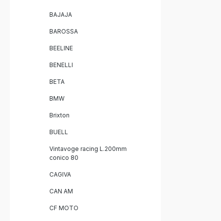
BAJAJA
BAROSSA
BEELINE
BENELLI
BETA
BMW
Brixton
BUELL
Vintavoge racing L.200mm
conico 80
CAGIVA
CAN AM
CF MOTO