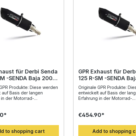
haust für Derbi Senda
GPR Exhaust für Derb
 -SENDA Baja 2004-
125 R-SM -SENDA Baja 200
urore Nero,
2012, Furore Nero,
 GPR Produkte: Diese werden
Originale GPR Produkte: Di
gated legal slip-on
Homologated legal sl
t auf Basis der langen
entwickelt auf Basis der lan
t including removable
exhaust including r
 in der Motorrad-
Erfahrung in der Motorrad-
erschaft. Mit dem innovativen
Weltmeisterschaft. Mit dem i
er Erhöhung von
Design, der Erhöhung von
90*
€454.90*
nt und Leistung und der
Drehmoment und Leistung u
n Gewichtseinsparung
deutlichen Gewichtseinspar
 der Serie, werten Sie Ihr
gegenüber der Serie, werten
d to shopping cart
Add to shopping c
deutlich auf und erhalten ein
Fahrzeug deutlich auf und er