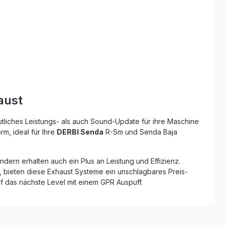
Made in Italy Lieferumfang: GPR
Furore-X Inox Slip-On
Endschalldämpfer Abnehmbarer dB-
Killer Verbindungsrohr (link pipe)
Katalysator Fahrzeugspezifische
Halterungen und Montagezubehör
aust
utliches Leistungs- als auch Sound-Update für ihre Maschine
m, ideal für Ihre
DERBI Senda
R-Sm und Senda Baja
ndern erhalten auch ein Plus an Leistung und Effizienz.
 bieten diese Exhaust Systeme ein unschlagbares Preis-
f das nächste Level mit einem GPR Auspuff.