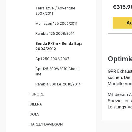
Senda 12
€315.9
durch sei
Terra 125 R / Adventure
aus Edels
2007/2011
optimierte
Ad
Entwickel
Mulhacèn 125 2006/2011
der Motor
dieser A
Rambla 125 2008/2014
und Leist
Senda R-Sm - Senda Baja
deutliche
2004/2012
gegenübe
kernige, 
Optimi
Gp1 250 2002/2007
Sound sor
Fahrerleb
Gpr 125 2009/2010 Ghost
herausneh
GPR Exhaust 
line
Flexibilit
suchen. Die 
präzisen 
Modelle von
Rambla 300 i.e. 2010/2014
fahrzeugs
die Monta
FURORE
Mit diesen A
möglich. 
Speziell en
Italien ge
GILERA
Leistungs-Ve
strengen 
DIN-Zertif
GOES
Montage e
in einer 
HARLEY DAVIDSON
bestmögli