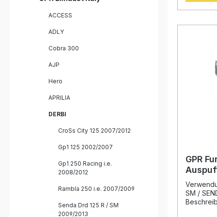
perfektes
Abgesehe
ACCESS
eine hör
Serie, di
ADLY
können. De
zertifizie
Cobra 300
gleichble
Produkte,
AJP
profitieren
Jahre inte
Hero
Montagee
sind Plug
APRILIA
die Produ
installier
DERBI
Lieferung 
CroSs City 125 2007/2012
Fahrzeug
und das 
Gp1 125 2002/2007
Homologat
removable
GPR Fur
Gp1 250 Racing i.e.
pipeZulass
Auspuf
2008/2012
Tage
Senda 
Verwendun
Rambla 250 i.e. 2007/2009
SM / SEND
Beschreib
Senda Drd 125 R / SM
Slip-On A
2009/2013