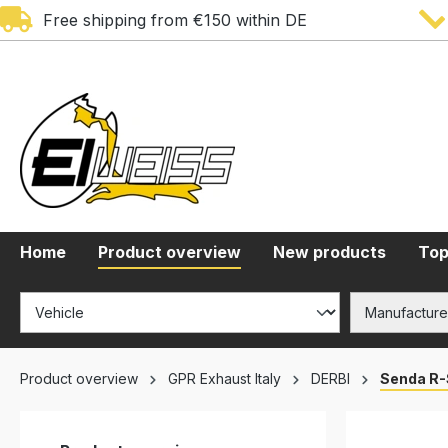
Free shipping from €150 within DE
search
Skip to main navigation
Home
Product overview
New products
Top
Product overview
GPR Exhaust Italy
DERBI
Senda R-