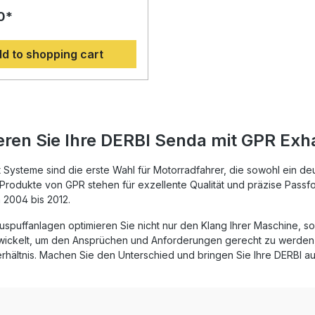
5 R-SM 2004–2012 überzeugt
0*
ne hochwertige Verarbeitung
tahl, sportliches Design und
 Leistungsentfaltung.
d to shopping cart
t auf Basis der Erfahrung aus
rad-Weltmeisterschaft bietet
uspuff spürbare Drehmoment-
ungssteigerung sowie eine
 Gewichtseinsparung
r der Serienanlage. Der
aber zulassungskonforme
eren Sie Ihre DERBI Senda mit GPR Exh
gt für ein echtes
nis, während der
mbare db-Killer zusätzliche
Systeme sind die erste Wahl für Motorradfahrer, die sowohl ein de
ät ermöglicht. Dank der
Produkte von GPR stehen für exzellente Qualität und präzise Passfor
Passform und der
 2004 bis 2012.
pezifischen Halterungen ist
ge einfach und schnell
uspuffanlagen optimieren Sie nicht nur den Klang Ihrer Maschine, so
GPR Produkte werden in
twickelt, um den Ansprüchen und Anforderungen gerecht zu werden,
fertigt und unterliegen
rhältnis. Machen Sie den Unterschied und bringen Sie Ihre DERBI au
Qualitätsprüfungen gemäß
izierung. Für eine optimale
mpfehlen wir die Installation
Fachwerkstatt, um die
che Leistung und