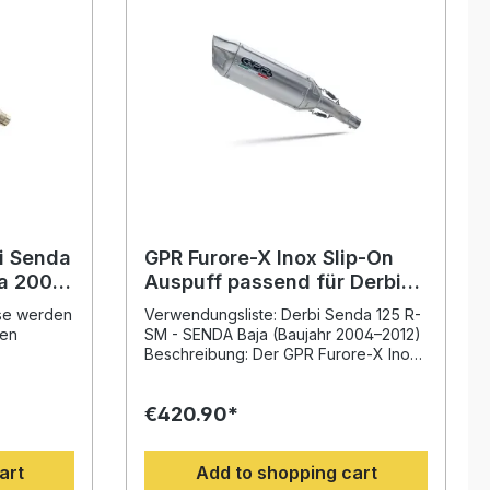
i Senda
GPR Furore-X Inox Slip-On
4-
Auspuff passend für Derbi
Senda 125 R-SM 2004-2012
ese werden
Verwendungsliste: Derbi Senda 125 R-
ip-on
gen
SM - SENDA Baja (Baujahr 2004–2012)
emovable
Beschreibung: Der GPR Furore-X Inox
nnovativen
Slip-On Auspuff passend für Derbi
Senda 125 R-SM - SENDA Baja 2004–
€420.90*
nd der
2012 überzeugt durch ein modernes
ung
Design, spürbare Leistungssteigerung
 Sie Ihr
und ein beeindruckendes Klangbild.
art
Add to shopping cart
halten ein
Dank seiner hochwertigen