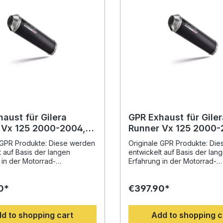
aust für Gilera
GPR Exhaust für Giler
 Vx 125 2000-2004,
Runner Vx 125 2000-
oad, Homologated
Evo4 Road, Homolog
 GPR Produkte: Diese werden
Originale GPR Produkte: Di
ull system exhaust,
legal full system exh
t auf Basis der langen
entwickelt auf Basis der lan
ng removable db killer
including removable d
 in der Motorrad-
Erfahrung in der Motorrad-
erschaft. Mit dem innovativen
Weltmeisterschaft. Mit dem i
er Erhöhung von
Design, der Erhöhung von
0*
€397.90*
nt und Leistung und der
Drehmoment und Leistung u
n Gewichtseinsparung
deutlichen Gewichtseinspar
 der Serie, werten Sie Ihr
gegenüber der Serie, werten
d to shopping cart
Add to shopping c
deutlich auf und erhalten ein
Fahrzeug deutlich auf und er