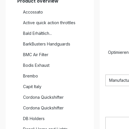
Product overview
Accossato
Active quick action throttles
Bald Erhältlich...
BarkBusters Handguards
Optimieren
BMC Air Filter
Bodis Exhaust
Brembo
Manufactu
Capit Italy
Cordona Quickshifter
Cordona Quickshifter
DB Holders