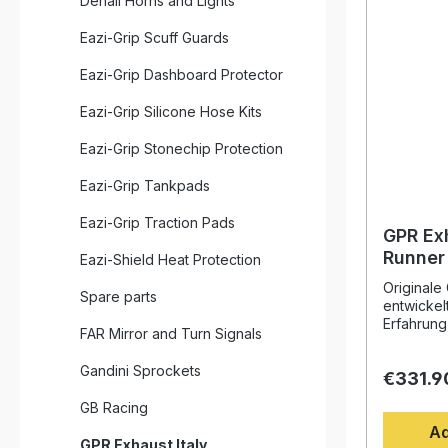
Denali Horns and Lights
Eazi-Grip Scuff Guards
Eazi-Grip Dashboard Protector
Eazi-Grip Silicone Hose Kits
Eazi-Grip Stonechip Protection
Eazi-Grip Tankpads
Eazi-Grip Traction Pads
GPR Exh
Runner
Eazi-Shield Heat Protection
Evo4 R
Originale
Spare parts
legal f
entwickel
includi
Erfahrung
FAR Mirror and Turn Signals
Weltmeist
Design, d
Gandini Sprockets
€331.9
Drehmome
deutliche
GB Racing
gegenüber
Ad
Fahrzeug 
GPR Exhaust Italy