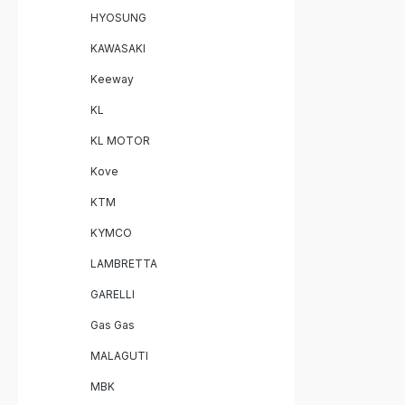
HYOSUNG
KAWASAKI
Keeway
KL
KL MOTOR
Kove
KTM
KYMCO
LAMBRETTA
GARELLI
Gas Gas
MALAGUTI
MBK