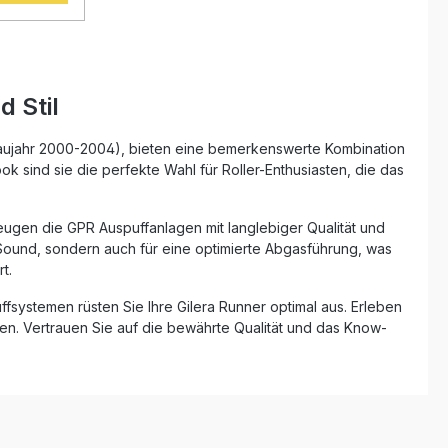
ältnis.
en Sie
erung zur
geniessen
N
it eine
 Stil
 seiner
unde
ien, 2
ujahr 2000-2004), bieten eine bemerkenswerte Kombination
.
ok sind sie die perfekte Wahl für Roller-Enthusiasten, die das
 Produkte
empfohlen,
rkstatt zu
ugen die GPR Auspuffanlagen mit langlebiger Qualität und
ese
n Sound, sondern auch für eine optimierte Abgasführung, was
t.
rungen
ehör.
fsystemen rüsten Sie Ihre Gilera Runner optimal aus. Erleben
haust
r and
hen. Vertrauen Sie auf die bewährte Qualität und das Know-
for use in
xico and
lways
eit: ca. 14