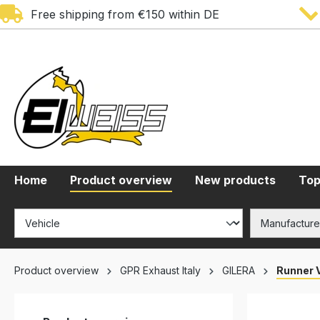
Free shipping from €150 within DE
search
Skip to main navigation
Home
Product overview
New products
Top
Product overview
GPR Exhaust Italy
GILERA
Runner 