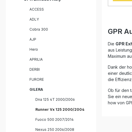
perfektes
Abgesehe
ACCESS
eine hör
Serie, di
ADLY
können. De
zertifizie
Cobra 300
GPR Au
gleichble
Produkte,
AJP
profitieren
Die
GPR Ex
Jahre inte
Hero
aus Leistung
Montagee
Maximum aus
sind Plug
APRILIA
die Produ
Dank der ho
installier
DERBI
einer deutli
Lieferung 
die Effizien
FURORE
Fahrzeug
und das 
GILERA
Ob für den t
Homologat
including
Sie ein neue
Dna 125 4T 2000/2006
killerZula
how von GPR 
Tage
Runner Vx 125 2000/2004
Fuoco 500 2007/2014
Nexus 250 2006/2008