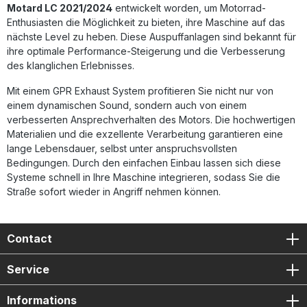
gegenüber der Serienanlage Sportlicher Sound mit
Motard LC 2021/2024
entwickelt worden, um Motorrad-
herausnehmbarem dB-Killer Italienisches Design mit
Enthusiasten die Möglichkeit zu bieten, ihre Maschine auf das
hochwertiger Verarbeitung Geringeres Gewicht für
nächste Level zu heben. Diese Auspuffanlagen sind bekannt für
besseres Handling Einfache Plug-&-Play-Montage
ihre optimale Performance-Steigerung und die Verbesserung
Lieferumfang: GPR Furore Nero Racing Slip-On Auspuff
des klanglichen Erlebnisses.
Verbindungsrohr Herausnehmbarer dB-Killer
Fahrzeugspezifische Halterungen Montagezubehör
Mit einem GPR Exhaust System profitieren Sie nicht nur von
einem dynamischen Sound, sondern auch von einem
verbesserten Ansprechverhalten des Motors. Die hochwertigen
Materialien und die exzellente Verarbeitung garantieren eine
lange Lebensdauer, selbst unter anspruchsvollsten
Bedingungen. Durch den einfachen Einbau lassen sich diese
Systeme schnell in Ihre Maschine integrieren, sodass Sie die
Straße sofort wieder in Angriff nehmen können.
Contact
Service
Informations