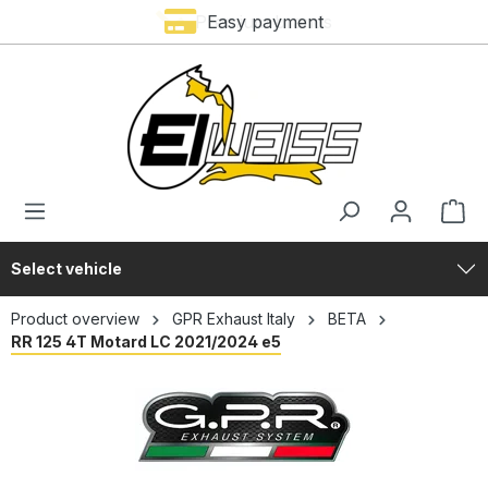
Premium brands
Easy payment
in content
Select vehicle
Product overview
GPR Exhaust Italy
BETA
RR 125 4T Motard LC 2021/2024 e5