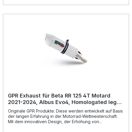
seiner Produkte, von der Sie als Kunde profitieren.
Hergestellt in Italien, 2 Jahre internationale Garantie.
Montageempfehlungen: GPR Produkte sind Plug and Play.
Es wird empfohlen, die Produkte in einer Fachwerkstatt zu
installieren. Lieferumfang: Diese Lieferung enthält alle
Fahrzeugspezifischen Halterungen und das
entsprechende Zubehör. Decat pipeZulassung:
NoLieferzeit: ca. 14 Tage
GPR Exhaust für Beta RR 125 4T Motard
2021-2024, Albus Evo4, Homologated legal
slip-on exhaust including removable db
Originale GPR Produkte: Diese werden entwickelt auf Basis
killer, li
der langen Erfahrung in der Motorrad-Weltmeisterschaft.
Mit dem innovativen Design, der Erhöhung von
Drehmoment und Leistung und der deutlichen