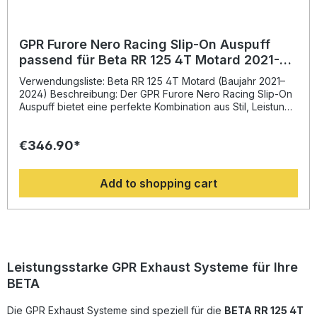
GPR Furore Nero Racing Slip-On Auspuff
passend für Beta RR 125 4T Motard 2021-
2024
Verwendungsliste: Beta RR 125 4T Motard (Baujahr 2021–
2024) Beschreibung: Der GPR Furore Nero Racing Slip-On
Auspuff bietet eine perfekte Kombination aus Stil, Leistung
und italienischer Handwerkskunst – passend für Beta RR
125 4T Motard (2021–2024). Entwickelt auf Basis der GPR-
€346.90*
Rennerfahrung, überzeugt diese Auspuffanlage durch
innovatives Design, verbesserte Leistungsentfaltung und
reduziertes Gewicht im Vergleich zur Serienanlage.
Add to shopping cart
Dadurch profitieren Sie von einer dynamischeren
Gasannahme und einem satten, sportlichen Klang, der das
Fahrerlebnis intensiviert.Dank Plug-&-Play-Montage erfolgt
die Installation einfach und schnell. Es wird dennoch
empfohlen, den Einbau von einer Fachwerkstatt
durchführen zu lassen, um optimale Passform und
Performance sicherzustellen. Der Hersteller ist DIN-
Leistungsstarke GPR Exhaust Systeme für Ihre
zertifiziert und steht somit für eine gleichbleibend hohe
BETA
Produktqualität. Der Auspuff wird mit passender
Verbindungsrohrführung und herausnehmbarem dB-Killer
Die GPR Exhaust Systeme sind speziell für die
geliefert. Deutlich verbesserte Leistung und Drehmoment
BETA RR 125 4T