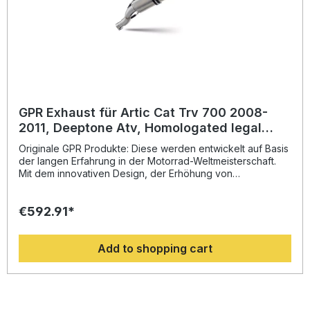
GPR Exhaust für Artic Cat Trv 700 2008-
2011, Deeptone Atv, Homologated legal
silencer exhaust including removable db
Originale GPR Produkte: Diese werden entwickelt auf Basis
killer
der langen Erfahrung in der Motorrad-Weltmeisterschaft.
Mit dem innovativen Design, der Erhöhung von
Drehmoment und Leistung und der deutlichen
Gewichtseinsparung gegenüber der Serie, werten Sie Ihr
€592.91*
Fahrzeug deutlich auf und erhalten ein perfektes Preis-
Leistungsverhältnis. Abgesehen davon, bekommen Sie
eine hörbare Soundverbesserung zur Serie, die Sie beim
Add to shopping cart
Fahren geniessen können. Der Hersteller ist DIN zertifiziert
und garantiert somit eine gleichbleibend hohe Qualität
seiner Produkte, von der Sie als Kunde profitieren.
Hergestellt in Italien, 2 Jahre internationale Garantie.
Montageempfehlungen: GPR Produkte sind Plug and Play.