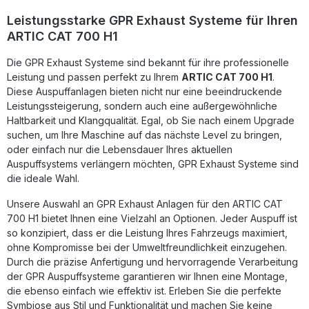
Es wird empfohlen, die Produkte in einer Fachwerkstatt zu
installieren. Lieferumfang: Diese Lieferung enthält alle
Leistungsstarke GPR Exhaust Systeme für Ihren
Fahrzeugspezifischen Halterungen und das
ARTIC CAT 700 H1
entsprechende Zubehör. Homologated silencer exhaust
including removable db killer and link pipeZulassung:
Die GPR Exhaust Systeme sind bekannt für ihre professionelle
YesLieferzeit: ca. 14 Tage
Leistung und passen perfekt zu Ihrem
ARTIC CAT 700 H1
.
Diese Auspuffanlagen bieten nicht nur eine beeindruckende
Leistungssteigerung, sondern auch eine außergewöhnliche
Haltbarkeit und Klangqualität. Egal, ob Sie nach einem Upgrade
suchen, um Ihre Maschine auf das nächste Level zu bringen,
oder einfach nur die Lebensdauer Ihres aktuellen
Auspuffsystems verlängern möchten, GPR Exhaust Systeme sind
die ideale Wahl.
Unsere Auswahl an GPR Exhaust Anlagen für den ARTIC CAT
700 H1 bietet Ihnen eine Vielzahl an Optionen. Jeder Auspuff ist
so konzipiert, dass er die Leistung Ihres Fahrzeugs maximiert,
ohne Kompromisse bei der Umweltfreundlichkeit einzugehen.
Durch die präzise Anfertigung und hervorragende Verarbeitung
der GPR Auspuffsysteme garantieren wir Ihnen eine Montage,
die ebenso einfach wie effektiv ist. Erleben Sie die perfekte
Symbiose aus Stil und Funktionalität und machen Sie keine