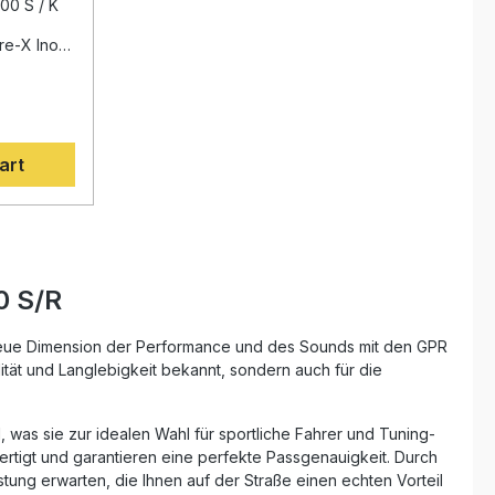
xico and
fahrzeugspezifischer Halterungen
00 S / K
lways
Hochwertige Fertigung nach DIN-
eit: ca. 14
Zertifizierung Lieferumfang: GPR
re-X Inox
Hyper Sonic Inox Slip-on
r BMW K
Endschalldämpfer Verbindungsrohr
ugt durch
(Link Pipe) Herausnehmbarer dB-Killer
spürbare
Fahrzeugspezifische Halterungen und
wickelt
Zubehör Montageanleitung
rfahrung in
art
ft, bietet
f ein
n, höhere
es Gewicht
e. Das
spürbar
0 S/R
und ein
rstarkem
mologiert
neue Dimension der Performance und des Sounds mit den GPR
ehmbarem
lität und Langlebigkeit bekannt, sondern auch für die
nd
rungen und
, was sie zur idealen Wahl für sportliche Fahrer und Tuning-
nd
ertigt und garantieren eine perfekte Passgenauigkeit. Durch
-and-Play-
ung erwarten, die Ihnen auf der Straße einen echten Vorteil
 möglich