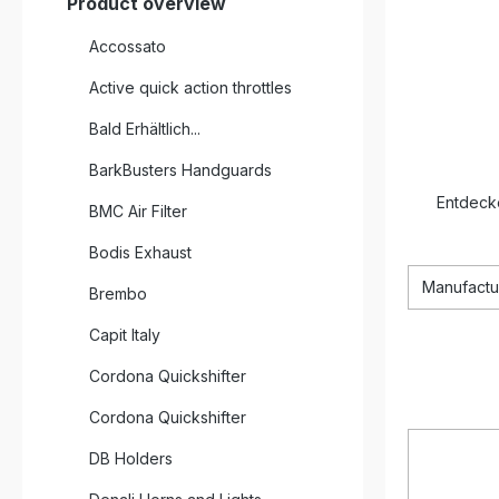
Product overview
Accossato
Active quick action throttles
Bald Erhältlich...
BarkBusters Handguards
Entdeck
BMC Air Filter
Bodis Exhaust
Manufactu
Brembo
Capit Italy
Cordona Quickshifter
Cordona Quickshifter
DB Holders