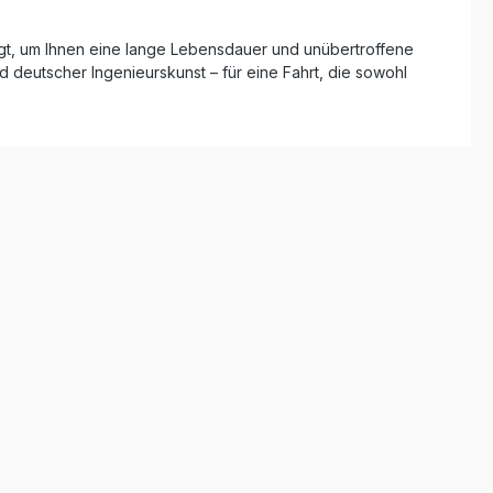
 nach DIN-
ür
gt, um Ihnen eine lange Lebensdauer und unübertroffene
alen
d deutscher Ingenieurskunst – für eine Fahrt, die sowohl
Montage in
hren zu
em Design
b-Killer,
rohr
e
,
ungen und