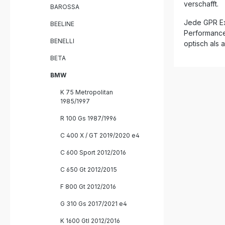
DIN-zertif
verschafft.
BAROSSA
Leistungs
Drehmome
Jede GPR Ex
BEELINE
der Serienanlag
Performance 
Edelstahl
BENELLI
optisch als 
Haltbarkeit Mit EU-Homologatio
herausnehmba
BETA
Einbau du
BMW
Made in I
vom erfah
K 75 Metropolitan
Lieferumfang: GPR Furore-
1985/1997
On Auspuff Verbindungsrohr 
Pipe) Montagematerial und
R 100 Gs 1987/1996
Halterungen Entfernbarer DB-K
Homologa
C 400 X / GT 2019/2020 e4
C 600 Sport 2012/2016
C 650 Gt 2012/2015
F 800 Gt 2012/2016
G 310 Gs 2017/2021 e4
K 1600 Gtl 2012/2016