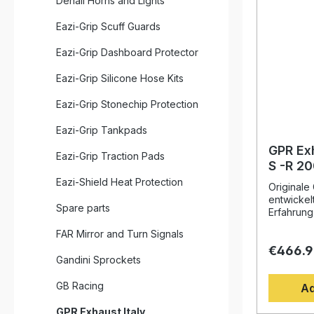
Denali Horns and Lights
Eazi-Grip Scuff Guards
Eazi-Grip Dashboard Protector
Eazi-Grip Silicone Hose Kits
Eazi-Grip Stonechip Protection
Eazi-Grip Tankpads
GPR Ex
Eazi-Grip Traction Pads
S -R 2
Homolo
Eazi-Shield Heat Protection
Originale
exhaus
entwickel
Spare parts
db kille
Erfahrung
Weltmeist
FAR Mirror and Turn Signals
Design, d
€466.
Drehmome
Gandini Sprockets
deutliche
gegenüber
GB Racing
Ad
Fahrzeug 
perfektes
GPR Exhaust Italy
Abgesehe