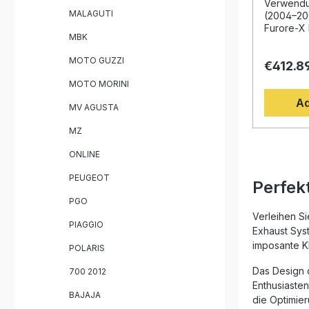
Communit
Verwendun
MALAGUTI
most coun
(2004–20
check loca
Furore-X 
MBK
Tage
hochwert
passend 
MOTO GUZZI
€412.8
K 1200 R 
2008. Ent
MOTO MORINI
der Motor
Ad
dieses S
MV AGUSTA
Performa
Sound un
MZ
Durch die
Edelstahl
ONLINE
hohe Lang
deutliche
PEUGEOT
Perfek
gegenüber
PGO
erfolgt p
unkompliz
Verleihen S
PIAGGIO
EU-Homolo
Exhaust Syst
auch im S
imposante Kl
POLARIS
einsetzbar
herausneh
Das Design d
700 2012
zudem ein
Enthusiasten
Klangs. Di
BAJAJA
die Optimie
unter stre