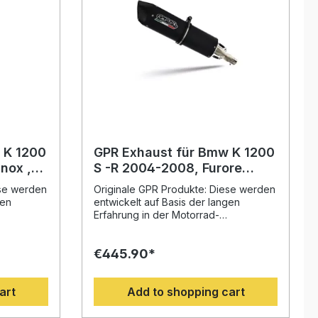
 K 1200
GPR Exhaust für Bmw K 1200
nox ,
S -R 2004-2008, Furore
ip-on
Nero, Homologated legal
ese werden
Originale GPR Produkte: Diese werden
emovable
slip-on exhaust including
gen
entwickelt auf Basis der langen
removable db killer and link
Erfahrung in der Motorrad-
nnovativen
Weltmeisterschaft. Mit dem innovativen
Design, der Erhöhung von
€445.90*
nd der
Drehmoment und Leistung und der
ung
deutlichen Gewichtseinsparung
 Sie Ihr
gegenüber der Serie, werten Sie Ihr
art
Add to shopping cart
halten ein
Fahrzeug deutlich auf und erhalten ein
ältnis.
perfektes Preis-Leistungsverhältnis.
en Sie
Abgesehen davon, bekommen Sie