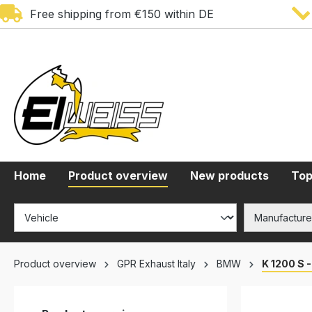
Free shipping from €150 within DE
search
Skip to main navigation
Home
Product overview
New products
Top
Product overview
GPR Exhaust Italy
BMW
K 1200 S 