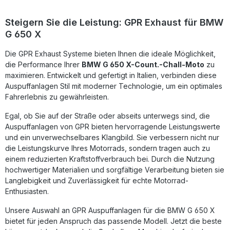
fahrzeugspezifischen Halterungen einfach umgesetzt
werden. GPR ist DIN-zertifiziert und steht somit für
Steigern Sie die Leistung: GPR Exhaust für BMW
gleichbleibend hohe Fertigungsqualität. Herstellung in
G 650 X
Italien garantiert Präzision und Langlebigkeit. Leichte
Edelstahlkonstruktion für deutliche Gewichtsreduzierung
Die GPR Exhaust Systeme bieten Ihnen die ideale Möglichkeit,
Steigerung von Leistung und Drehmoment spürbar
gegenüber Serie Kräftiger, sportlicher Sound mit
die Performance Ihrer
BMW G 650 X-Count.-Chall-Moto
zu
herausnehmbarem dB-Killer Homologiert für den
maximieren. Entwickelt und gefertigt in Italien, verbinden diese
Straßenverkehr Einfache Montage dank Plug-and-Play-
Auspuffanlagen Stil mit moderner Technologie, um ein optimales
System Lieferumfang: GPR Furore-X Inox Slip-On Auspuff
Fahrerlebnis zu gewährleisten.
Entfernbbarer dB-Killer Verbindungsrohr (Link Pipe)
Fahrzeugspezifische Halterungen Montagezubehör
Egal, ob Sie auf der Straße oder abseits unterwegs sind, die
Auspuffanlagen von GPR bieten hervorragende Leistungswerte
und ein unverwechselbares Klangbild. Sie verbessern nicht nur
die Leistungskurve Ihres Motorrads, sondern tragen auch zu
einem reduzierten Kraftstoffverbrauch bei. Durch die Nutzung
hochwertiger Materialien und sorgfältige Verarbeitung bieten sie
Langlebigkeit und Zuverlässigkeit für echte Motorrad-
Enthusiasten.
Unsere Auswahl an GPR Auspuffanlagen für die BMW G 650 X
bietet für jeden Anspruch das passende Modell. Jetzt die beste