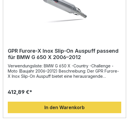
optimiertem Schalldämpferdesign Einfache Plug-&-Play-
Montage mit fahrzeugspezifischen Halterungen
Lieferumfang: GPR Slip-On Endschalldämpfer Entfernbarer
db Killer Verbindungsrohr (Link Pipe) Fahrzeugspezifische
Halterungen und Montagematerial Montageanleitung
GPR Furore-X Inox Slip-On Auspuff passend
für BMW G 650 X 2006–2012
Verwendungsliste: BMW G 650 X -Country -Challenge -
Moto (Baujahr 2006–2012) Beschreibung: Der GPR Furore-
X Inox Slip-On Auspuff bietet eine herausragende
Kombination aus Performance, Design und Qualität.
Entwickelt auf Basis langjähriger Erfahrung aus der
412,89 €*
Motorrad-Weltmeisterschaft, überzeugt dieses System
durch spürbare Leistungssteigerung und eine erhebliche
Gewichtseinsparung gegenüber der Serienanlage. Der aus
In den Warenkorb
hochwertigem Edelstahl gefertigte Schalldämpfer
verbessert nicht nur die Optik, sondern auch den Sound
Ihres Motorrads – für ein dynamisches Fahrerlebnis mit
intensivem Klang. Die Montage erfolgt im Plug-and-Play-
Verfahren und kann mit den mitgelieferten