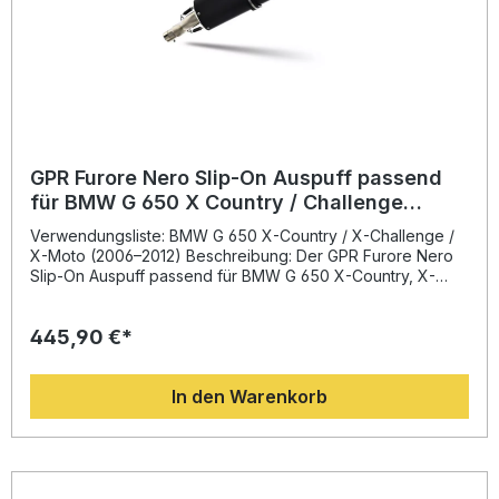
GPR Furore Nero Slip-On Auspuff passend
für BMW G 650 X Country / Challenge
2006–2012
Verwendungsliste: BMW G 650 X-Country / X-Challenge /
X-Moto (2006–2012) Beschreibung: Der GPR Furore Nero
Slip-On Auspuff passend für BMW G 650 X-Country, X-
Challenge und X-Moto (2006–2012) bietet ein sportliches
Upgrade für Ihr Motorrad. Dank innovativem Design und
445,90 €*
italienischer Fertigung überzeugt er durch verbesserte
Leistung und Drehmoment, deutliche Gewichtseinsparung
gegenüber der Serienanlage sowie eine markante
In den Warenkorb
Soundoptimierung. Der Auspuff ist homologiert und mit
einem herausnehmbaren db-Killer ausgestattet – ideal für
den legalen Straßenbetrieb mit sportlichem Klang. Die
Produkte von GPR werden in Italien entwickelt und
entsprechen höchsten Qualitätsstandards. Durch die Plug-
and-Play-Montage lässt sich der Auspuff ohne aufwändige