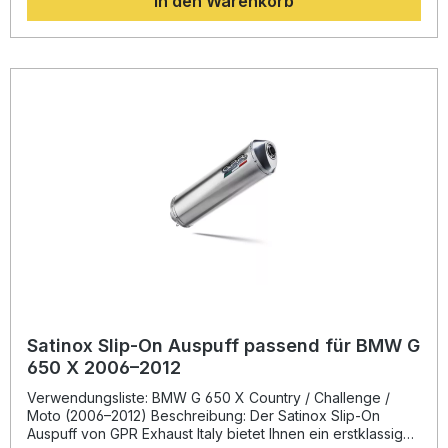
In den Warenkorb
herausnehmbaren dB-Killer und ist in vielen Ländern –
einschließlich EU, UK, USA, Japan und Mexiko –
straßenzugelassen. Das System überzeugt nicht nur durch
dynamische Leistungsentfaltung, sondern auch durch hohe
Langlebigkeit dank präziser italienischer Fertigung.
Profitieren Sie von einem ausgezeichneten Preis-
Leistungs-Verhältnis und einem Upgrade, das Fahrfreude
neu definiert. Hergestellt in Italien – hochwertige
Verarbeitung und Materialqualität Spürbare Drehmoment-
und Leistungssteigerung Deutlich geringeres Gewicht als
die Serienanlage Herausnehmbarer dB-Killer für
individuellen Sound Homologiert – legal nutzbar in EU und
vielen weiteren Ländern Lieferumfang: GPR Satinox Slip-on
Endschalldämpfer Zwischenrohr (Link Pipe)
Herausnehmbarer dB-Killer Alle fahrzeugspezifischen
Halterungen und Montagematerialien
Satinox Slip-On Auspuff passend für BMW G
650 X 2006–2012
Verwendungsliste: BMW G 650 X Country / Challenge /
Moto (2006–2012) Beschreibung: Der Satinox Slip-On
Auspuff von GPR Exhaust Italy bietet Ihnen ein erstklassiges