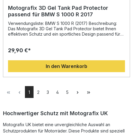
Motografix 3D Gel Tank Pad Protector
passend für BMW S 1000 R 2017
Verwendungsliste: BMW S 1000 R (2017) Beschreibung:
Das Motografix 3D Gel Tank Pad Protector bietet Ihnen
effektiven Schutz und ein sportliches Design passend für
BMW S 1000 R 2017. Hergestellt aus speziellem, stark
haftendem Vinyl wurde das Material unter extremen
29,90 €*
Bedingungen getestet und gewährleistet eine lange
Lebensdauer sowie eine sichere Haftung auf allen
lackierten Oberflächen. Die 3D-Geloberfläche in
In den Warenkorb
Hochglanzoptik verhindert Blasenbildung oder
Verfärbungen und schützt den Tank zuverlässig vor
Schmutz, Kratzern und kleinen Steinschlägen. Neben der
schützenden Funktion verleiht das Tankpad Ihrem
Motorrad einen markanten Race-Look, der es optisch
1
2
3
4
5
aufwertet und individuell gestaltet. Langlebiges 3D-Gel-
Material mit Hochglanzoberfläche Spezielles "Strong
Adhesive Vinyl" für sicheren Halt Temperaturbeständig von
-50 °C bis +110 °C Schützt effektiv vor Kratzern, Schmutz
Hochwertiger Schutz mit Motografix UK
und Steinschlägen Einfache Montage, perfekter Sitz auf
dem Tank Lieferumfang: 1x Motografix 3D Gel Tank Pad
Motografix UK bietet eine unvergleichliche Auswahl an
Protector TB031E Montageanleitung
Schutzprodukten für Motorräder. Diese Produkte sind speziell