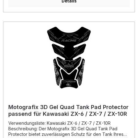
Ihres Motorrads, sondern schützt den Tank auch effektiv
Details
vor Kratzern, Schmutz und leichten Steinschlägen. Dank
der präzisen Passform lässt sich das Tankpad einfach
anbringen und bietet eine dauerhafte Haftung ohne
Luftblasen oder Vergilbung. Motografix produziert seit 1997
hochwertige Tankpads, Numberboards und Aufkleber zu
100 % in England. Echtheit erkennen Sie an der
beiliegenden ausführlichen Montageanleitung. Vertrauen
Sie auf geprüfte Qualität – entwickelt von Bikern für Biker.
Langlebiges Strong Adhesive Vinyl mit
Temperaturbeständigkeit von -50 °C bis 110 °C 3D-Gel-
Schicht für maximalen Hochglanz und optimalen Schutz
Einfache Montage ohne Luftblasen oder Gelbstich Design
im sportlichen Race-Look Hergestellt zu 100 % in England
Lieferumfang: 1x Motografix 3D-Gel Tank Pad Protector
TT021WJ Montageanleitung
Motografix 3D Gel Quad Tank Pad Protector
passend für Kawasaki ZX-6 / ZX-7 / ZX-10R
Verwendungsliste: Kawasaki ZX-6 / ZX-7 / ZX-10R
Beschreibung: Der Motografix 3D Gel Quad Tank Pad
Protector bietet zuverlässigen Schutz für den Tank Ihres