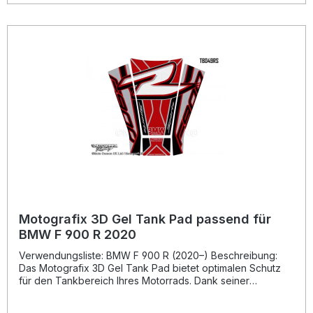
verhindert das Eindringen von Feuchtigkeit oder
Schmutzpartikeln. Dieses Tankpad ist ideal für
anspruchsvolle Motorradfahrer, die auf Qualität, Design und
Funktionalität Wert legen. Schützt den Tank zuverlässig vor
Kratzern und Steinschlägen 3D-Gel-Oberfläche für edlen
Hochglanz-Look Langlebiges Strong Adhesive Vinyl –
temperaturbeständig von -50 °C bis +110 °C Sportliches
Racing-Design – perfekter Look für Ihr Motorrad Einfache
Montage dank präziser Passform Lieferumfang: 1x
Motografix 3D Gel Tank Pad Protector TB048RK
Montageanleitung
Motografix 3D Gel Tank Pad passend für
BMW F 900 R 2020
Verwendungsliste: BMW F 900 R (2020–) Beschreibung:
Das Motografix 3D Gel Tank Pad bietet optimalen Schutz
für den Tankbereich Ihres Motorrads. Dank seiner
einzigartigen 3D-Gel-Beschichtung sorgt es nicht nur für
eine edle Hochglanzoptik, sondern schützt auch effektiv