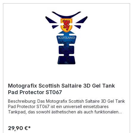
Blasenbildung oder Gelbstich Langlebiges Vinyl-Material
mit starker Klebekraft Temperaturbeständig von -50°C bis
110°C Universelle Passform für viele Motorradmodelle
Hergestellt in England – offizielles, lizenziertes Produkt
Lieferumfang: 1x Motografix Isle of Man TT Races 3D Gel
Tank Pad Protector IOMTT05B Montageanleitung
Motografix Scottish Saltaire 3D Gel Tank
Pad Protector ST067
Beschreibung: Das Motografix Scottish Saltaire 3D Gel Tank
Pad Protector ST067 ist ein universell einsetzbares
Tankpad, das sowohl ästhetischen als auch funktionalen
Mehrwert bietet. Mit seiner Größe von ca. H = 220 mm und
W = 170 mm passt es auf nahezu alle gängigen
29,90 €*
Motorradtanks und schützt zuverlässig vor Kratzern,