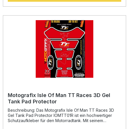
selbst unter extremen Bedingungen zuverlässig haftet –
getestet über 8 Jahre in kalifornischer Hitze und Kälte von
-50 °C bis +110 °C. Neben der schützenden Funktion
verleiht es Ihrem Motorrad einen sportlichen, individuellen
Look und sorgt für ein professionelles Finish. Einzigartiges
3D-Gel mit hochglänzender Oberfläche Stark haftendes
Vinyl, temperaturbeständig von -50 °C bis +110 °C Schützt
den Tank effektiv vor Kratzern und Steinschlägen
Sportlicher Race-Look durch präzisen Werks-Fit
Hergestellt in England – hochwertige Verarbeitung und
Materialqualität Lieferumfang: 1x Motografix 3D Gel Tank
Pad TB038KEW Montageanleitung
Motografix Isle Of Man TT Races 3D Gel
Tank Pad Protector
Beschreibung: Das Motografix Isle Of Man TT Races 3D
Gel Tank Pad Protector IOMTT01R ist ein hochwertiger
Schutzaufkleber für den Motorradtank. Mit seinem
einzigartigen 3D-Gel-Design sorgt das Pad nicht nur für