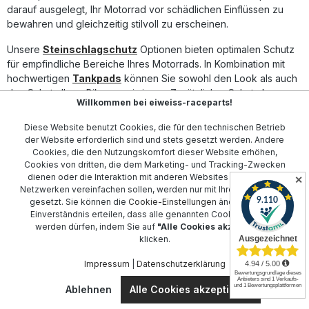
darauf ausgelegt, Ihr Motorrad vor schädlichen Einflüssen zu
bewahren und gleichzeitig stilvoll zu erscheinen.
Unsere
Steinschlagschutz
Optionen bieten optimalen Schutz
für empfindliche Bereiche Ihres Motorrads. In Kombination mit
hochwertigen
Tankpads
können Sie sowohl den Look als auch
den Schutz Ihres Bikes maximieren. Zusätzlicher Schutz kann
Willkommen bei eiweiss-raceparts!
durch
Kniepads
und
Tankdeckel-Protektoren
erreicht
werden.
Diese Website benutzt Cookies, die für den technischen Betrieb
der Website erforderlich sind und stets gesetzt werden. Andere
Diese und weitere Zubehörteile gewährleisten, dass Ihr
Cookies, die den Nutzungskomfort dieser Website erhöhen,
Motorrad in einem ausgezeichneten Zustand bleibt, sowohl in
Cookies von dritten, die dem Marketing- und Tracking-Zwecken
Bezug auf Leistung als auch auf Erscheinungsbild. Vertrauen Sie
dienen oder die Interaktion mit anderen Websites und sozialen
✕
Netzwerken vereinfachen sollen, werden nur mit Ihrer Zustimmung
auf Motografix UK, um Ihr zweirädriges Erlebnis zu verbessern
gesetzt. Sie können die
Cookie-Einstellungen
ändern oder Ihr
und zu schützen.
Einverständnis erteilen, dass alle genannten Cookies gesetzt
werden dürfen, indem Sie auf
"Alle Cookies akzeptieren"
klicken.
Kontakt
Impressum
|
Datenschutzerklärung
Kundenservice
Ablehnen
Alle Cookies akzeptieren