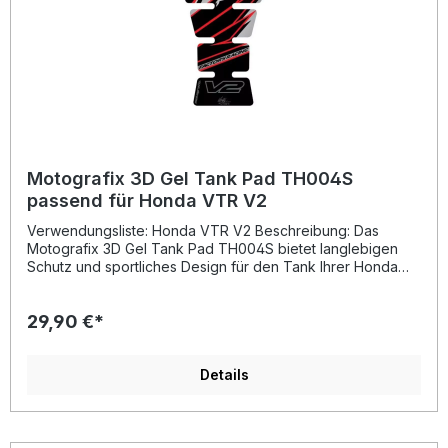
Motografix 3D Gel Tank Pad TH004S
passend für Honda VTR V2
Verwendungsliste: Honda VTR V2 Beschreibung: Das
Motografix 3D Gel Tank Pad TH004S bietet langlebigen
Schutz und sportliches Design für den Tank Ihrer Honda
VTR V2. Das hochwertige Pad besteht aus speziellem
„Strong Adhesive Vinyl“, das 8 Jahre lang unter extremen
29,90 €*
Bedingungen in Kalifornien getestet wurde und
Temperaturen von -50 °C bis +110 °C standhält. Mit seiner
einzigartigen 3D-Gel-Hochglanzbeschichtung schützt es
den Tank zuverlässig vor Kratzern, Schmutz und
Details
Abnutzung, ohne Blasenbildung oder Gelbstich zu
verursachen. Das Tank Pad überzeugt durch perfekte
Passform, starken Halt und eine markante Racing-Optik, die
Ihrem Motorrad einen professionellen Look verleiht.