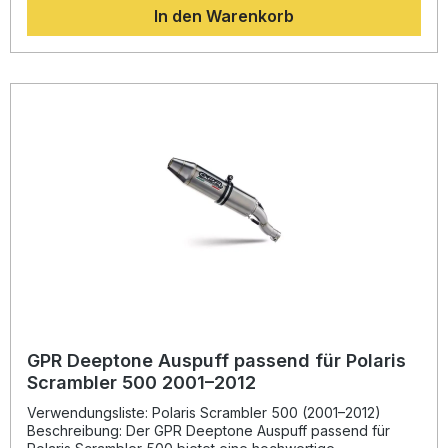
In den Warenkorb
profitieren Sie von hochwertiger Verarbeitung, optimalem
Drehmomentverlauf und sportlichem Klangbild.Alle
Komponenten sind passgenau gefertigt und ermöglichen
eine einfache Montage – idealerweise durch eine
Fachwerkstatt. Der mitgelieferte, herausnehmbare db-Killer
erlaubt eine flexible Nutzung. Gefertigt in Italien und nach
DIN-Norm zertifiziert, steht dieser GPR Auspuff für Qualität,
Langlebigkeit und außergewöhnliche Klangcharakteristik.
Homologierter GPR Deeptone ATV Full System Auspuff
inklusive herausnehmbarem db-Killer Sportlicher, tiefer
Sound mit sichtbarer Performance-Steigerung Reduziertes
Gewicht für optimiertes Handling Hochwertige
Verarbeitung, gefertigt in Italien Einfache Plug & Play
Montage gemäß Herstellerempfehlung Lieferumfang: GPR
Deeptone ATV Auspuffanlage (Full System)
Herausnehmbarer db-Killer Fahrzeugspezifische
Halterungen Montagezubehör
GPR Deeptone Auspuff passend für Polaris
Scrambler 500 2001–2012
Verwendungsliste: Polaris Scrambler 500 (2001–2012)
Beschreibung: Der GPR Deeptone Auspuff passend für