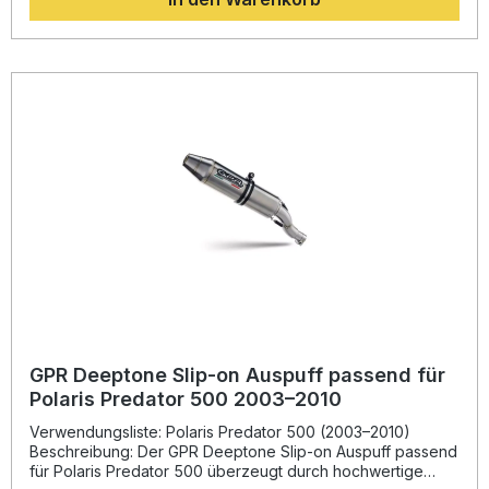
besonders satten, tiefen Sound. Die Anlage ist vollständig
homologiert und inklusive herausnehmbarem dB-Killer
ausgestattet. Alle GPR Produkte werden in Italien gefertigt
und erfüllen höchste Qualitätsstandards. Die Installation
erfolgt im praktischen Plug-and-Play-Verfahren. Für ein
optimales Ergebnis empfiehlt sich die Montage in einer
Fachwerkstatt. Homologierter Auspuff mit abnehmbarem
dB-Killer Spürbare Leistungssteigerung und verbessertes
Drehmoment Deutlich leichter als die Serienanlage
Italienisches Design und präzise Fertigung Plug-and-Play
Montage – alle Halterungen inklusive Lieferumfang: GPR
Deeptone Schalldämpfer Zwischenrohr (Link Pipe)
Abnehmbarer dB-Killer Fahrzeugspezifische Halterungen
Befestigungsmaterial und Montagezubehör
GPR Deeptone Slip-on Auspuff passend für
Polaris Predator 500 2003–2010
Verwendungsliste: Polaris Predator 500 (2003–2010)
Beschreibung: Der GPR Deeptone Slip-on Auspuff passend
für Polaris Predator 500 überzeugt durch hochwertige