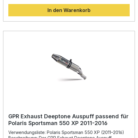
deutlich verbessertes Drehmoment, optimierte Leistung und
In den Warenkorb
eine spürbare Gewichtsreduktion gegenüber der
Serienanlage. Gleichzeitig verbessert sich der Klang Ihres
ATV – kräftiger, sportlicher und dennoch legal durch die
vorhandene EU-Homologation. Der Hersteller ist nach DIN
zertifiziert und garantiert dadurch konstante Qualität und
Langlebigkeit. Die Montage erfolgt mithilfe der im
Lieferumfang enthaltenen Halterungen und ist für
Fachwerkstätten als Plug-and-Play-System konzipiert.
Leistungssteigerung und optimiertes Drehmoment Deutliche
Gewichtseinsparung gegenüber der Serienanlage
Homologierter Endschalldämpfer – legal im Straßenverkehr
Sportlicher, kerniger Sound mit herausnehmbarem dB-Killer
Hergestellt in Italien mit DIN-zertifizierter Qualität
Lieferumfang: GPR Satinox Endschalldämpfer Abnehmbare
dB-Killer-Einheit Verbindungsrohr (Link Pipe)
Fahrzeugspezifische Halterungen Montagezubehör
GPR Exhaust Deeptone Auspuff passend für
Polaris Sportsman 550 XP 2011-2016
Verwendungsliste: Polaris Sportsman 550 XP (2011–2016)
Beschreibung: Der GPR Exhaust Deeptone Auspuff