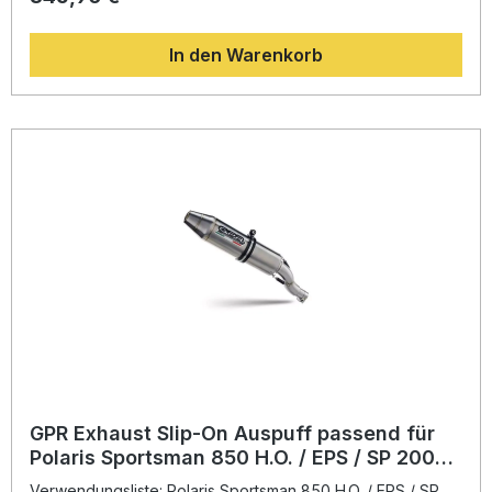
von Drehmoment und Leistung bei gleichzeitig deutlich
reduziertem Gewicht gegenüber der Serienanlage. Der
In den Warenkorb
tiefe, sonore Klang unterstreicht den kraftvollen Charakter
Ihres ATVs und sorgt für ein intensiveres Fahrerlebnis. Die
langlebige Konstruktion ist DIN-zertifiziert und garantiert
gleichbleibend hohe Fertigungsqualität. Alle Komponenten
werden in Italien entwickelt und gefertigt. Der Einbau
erfolgt dank Plug-and-Play-System besonders einfach – für
optimale Passform und unkomplizierte Montage. Es handelt
sich um einen homologierten Slip-On Auspuff inklusive
herausnehmbarem DB-Killer und Verbindungsrohr.
Deutliche Leistungssteigerung und Gewichtseinsparung zur
Serienanlage Sportlicher Deeptone-Sound mit
herausnehmbarem DB-Killer Hochwertige Herstellung in
Italien DIN-zertifizierte Qualität und Langlebigkeit Einfache
Plug-and-Play-Montage empfohlen in Fachwerkstatt
Lieferumfang: Homologierter Slip-On Auspuff mit DB-Killer
Verbindungsrohr (Link Pipe) Fahrzeugspezifische
Halterungen Montagezubehör
GPR Exhaust Slip-On Auspuff passend für
Polaris Sportsman 850 H.O. / EPS / SP 2009–
2016, Satinox ATV, homologiert
Verwendungsliste: Polaris Sportsman 850 H.O. / EPS / SP