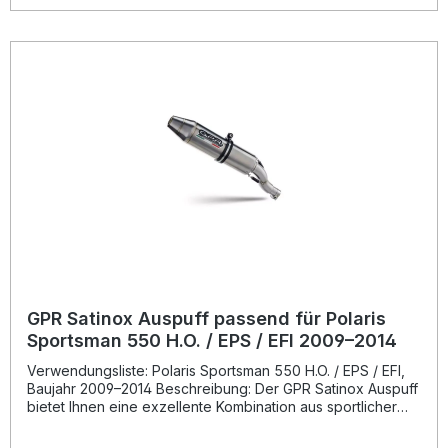
kernigen, aber legalen Sound, der das Fahrerlebnis
intensiviert.Die Montage gestaltet sich einfach nach dem
Plug-and-Play-Prinzip. Damit Sie dauerhaft Freude an Ihrem
Auspuff haben, wird die Installation durch eine
Fachwerkstatt empfohlen. GPR produziert ausschließlich in
Italien und garantiert durch die DIN-Zertifizierung konstant
hohe Qualität und Langlebigkeit. Signifikante
Leistungssteigerung und optimiertes Drehmoment
Gewichtseinsparung im Vergleich zur Serienauspuffanlage
Legal homologierter Slip-On Auspuff mit herausnehmbarem
DB-Killer Sportlicher Deeptone-Sound für ein intensiveres
Fahrerlebnis Hergestellt in Italien, DIN-zertifizierte Qualität
Lieferumfang: GPR Deeptone Slip-On Auspuff Lautstärke-
DB-Killer (herausnehmbar) Verbindungsrohr (Link Pipe)
Fahrzeugspezifische Halterungen und Montagezubehör
Montageanleitung
GPR Satinox Auspuff passend für Polaris
Sportsman 550 H.O. / EPS / EFI 2009–2014
Verwendungsliste: Polaris Sportsman 550 H.O. / EPS / EFI,
Baujahr 2009–2014 Beschreibung: Der GPR Satinox Auspuff
bietet Ihnen eine exzellente Kombination aus sportlicher
Optik, verbesserter Leistung und reduzierter
Geräuschentwicklung. Das System wurde auf Basis der