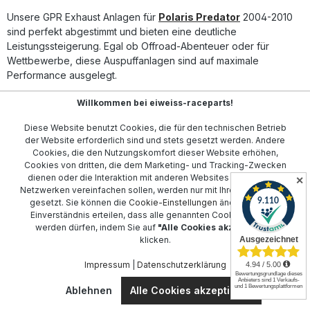
gleichbleibend hohe Qualität und Langlebigkeit.
Homologierter Slip-On Auspuff mit herausnehmbarem db-
Unsere GPR Exhaust Anlagen für
Polaris Predator
2004-2010
Killer Verbessertes Drehmoment und geringeres Gewicht
sind perfekt abgestimmt und bieten eine deutliche
Markanter Deeptone-Sound für intensives Fahrgefühl
Leistungssteigerung. Egal ob Offroad-Abenteuer oder für
Hergestellt in Italien, DIN-zertifizierte Qualität Plug & Play
Wettbewerbe, diese Auspuffanlagen sind auf maximale
Montage – alle Halterungen im Lieferumfang Lieferumfang:
Performance ausgelegt.
GPR Deeptone Slip-On Endschalldämpfer Removable db
killer Verbindungsrohr (Link Pipe) Alle
Für den
Polaris 1000
Modelle von 2014 sorgt der GPR Exhaust
fahrzeugspezifischen Halterungen und Montagezubehör
Willkommen bei eiweiss-raceparts!
für einen markanten Sound und reduziert gleichzeitig das
Diese Website benutzt Cookies, die für den technischen Betrieb
Gewicht des Fahrzeugs erheblich.
der Website erforderlich sind und stets gesetzt werden. Andere
Cookies, die den Nutzungskomfort dieser Website erhöhen,
Unsere Anlagen sind zudem für eine Vielzahl weiterer Polaris-
Cookies von dritten, die dem Marketing- und Tracking-Zwecken
Modelle verfügbar, darunter der
Scrambler
2001-2012 und der
dienen oder die Interaktion mit anderen Websites und sozialen
✕
Sportsman
. Die Installation ist einfach und die Vorteile spürbar
Netzwerken vereinfachen sollen, werden nur mit Ihrer Zustimmung
bei jedem Dreh am Gas.
gesetzt. Sie können die
Cookie-Einstellungen
ändern oder Ihr
Einverständnis erteilen, dass alle genannten Cookies gesetzt
Erleben Sie die Qualität und den Sound, den Ihr Polaris verdient.
werden dürfen, indem Sie auf
"Alle Cookies akzeptieren"
Durchstöbern Sie unsere zahlreichen Optionen für
klicken.
unterschiedliche Modelle und Baujahre, wie z.B. den
Impressum
|
Datenschutzerklärung
Sportsman 2014-2022
oder entdecken Sie
Sonderausführungen wie den
Highlifter Edition
von 2012-2016.
Ablehnen
Alle Cookies akzeptieren