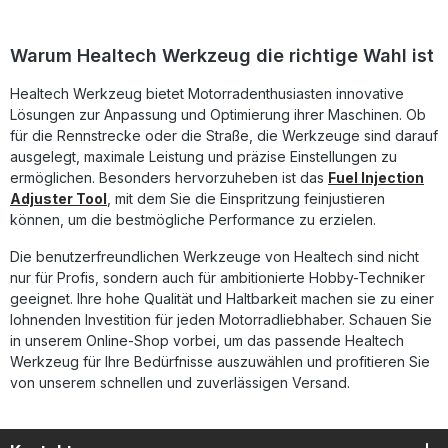
Bandit [ABS]2007 - 2013SuzukiGSF1250 N/NA Bandit [non-
ABS]2007 - 2009SuzukiGSF1250 S/SA Bandit [non-
ABS]2007 - 2014SuzukiGSF1250 N/NA Bandit [ABS]2007 -
Warum Healtech Werkzeug die richtige Wahl ist
2009SuzukiGSF1250 S/SA Bandit [ABS]2007 -
2014SuzukiGSR400ALLSuzukiGSR600 [non-ABS]2006 -
Healtech Werkzeug bietet Motorradenthusiasten innovative
2011SuzukiGSR600 [ABS]2006 - 2011SuzukiGSX650F [non-
Lösungen zur Anpassung und Optimierung ihrer Maschinen. Ob
ABS]2008 - 2013SuzukiGSX650F [ABS]2008 -
2013SuzukiGSX1250FA2010 - 2014SuzukiGSX1300R
für die Rennstrecke oder die Straße, die Werkzeuge sind darauf
Hayabusa1999 - 2012SuzukiGSX14002001 -
ausgelegt, maximale Leistung und präzise Einstellungen zu
2009SuzukiGSX-R6002001 - 2010SuzukiGSX-R7501998 -
ermöglichen. Besonders hervorzuheben ist das
Fuel Injection
2010SuzukiGSX-R10002001 - 2011SuzukiIntruder C8002005
Adjuster Tool
, mit dem Sie die Einspritzung feinjustieren
- 2012SuzukiIntruder M8002005 - 2012SuzukiIntruder
können, um die bestmögliche Performance zu erzielen.
C15002005 - 2012SuzukiIntruder M15002009 -
2011SuzukiIntruder M1800R2006 - 2012SuzukiRM-Z250 [FI
Die benutzerfreundlichen Werkzeuge von Healtech sind nicht
model]ALLSuzukiRM-Z450 [FI model]2008 -
nur für Profis, sondern auch für ambitionierte Hobby-Techniker
2026SuzukiSFV400ALLSuzukiSFV6502009 -
2015SuzukiSV650 [non-ABS]2003 -
geeignet. Ihre hohe Qualität und Haltbarkeit machen sie zu einer
2011SuzukiSV10002003 - 2009SuzukiTL1000R1998 -
lohnenden Investition für jeden Motorradliebhaber. Schauen Sie
2003SuzukiTL1000S1997 - 2003SuzukiTU2502009 -
in unserem Online-Shop vorbei, um das passende Healtech
2011SuzukiVL800 Intruder Volusia2005 - 2012SuzukiVL1500
Werkzeug für Ihre Bedürfnisse auszuwählen und profitieren Sie
Intruder2005 - 2012SuzukiVLR18002008 -
von unserem schnellen und zuverlässigen Versand.
2013SuzukiVZ800 Marauder2005 -
2012SuzukiVZ15002009 - 2011SuzukiVZR18002006 -
2012Dieses Produkt ist für verschiedene Motorräder
verwendbar. Für Ihr Motorrad-Modell, klicken Sie