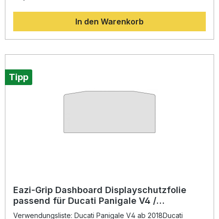
650 ab 2020Kawasaki Z 7 Hybrid ab 2024Kawasaki Z 900
ab 2020Kawasaki Z e-1 ab 2024Kawasaki Z e-1 Sport ab
In den Warenkorb
2024Kawasaki Z H2 ab 2020Kawasaki ZX-10 R ab
2021Kawasaki ZX-10 RR ab 2021Kawasaki ZX-4 RR ab
2024Kawasaki ZX-6 R 636 ab 2023 Beschreibung: Die Eazi-
Grip Dashboard Displayschutzfolie ist der ideale Schutz für
das empfindliche Display Ihres Motorrads. Gefertigt aus
hochwertigem, kratzfestem Material, bewahrt sie das
Dashboard dauerhaft vor Abnutzung, Kratzern und
Tipp
Fingerabdrücken. Durch die präzise Passform für Kawasaki
Modelle lässt sich die Schutzfolie einfach anbringen und
sorgt für eine klare, störungsfreie Sicht auf alle
Anzeigeelemente. Die beiliegende Anleitung unterstützt Sie
bei einer exakten Positionierung, um Blasenbildung und
Fehlausrichtung zu vermeiden. Hochwertiges, kratzfestes
Material für optimalen Displayschutz Perfekte Passform für
Kawasaki Motorräder Einfache Montage mit beiliegender
Anleitung Schützt langfristig vor Kratzern, Schmutz und UV-
Strahlung Klare Sicht und unverfälschte Displayanzeige
Lieferumfang: Eazi-Grip Dashboard Displayschutzfolie
(modellabhängig zugeschnitten) Montageanleitung
Eazi-Grip Dashboard Displayschutzfolie
passend für Ducati Panigale V4 /
Streetfighter V4 / XDiavel V4
Verwendungsliste: Ducati Panigale V4 ab 2018Ducati