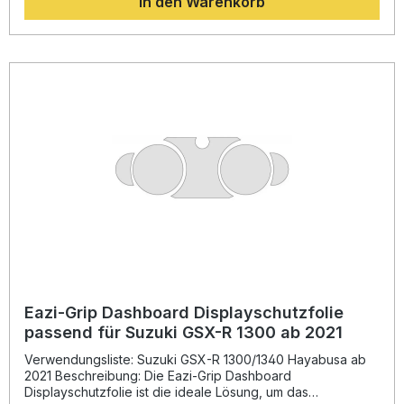
In den Warenkorb
sodass alle Anzeigen und Informationen klar erkennbar
sind.Dank der beiliegenden, detaillierten Montageanleitung
lässt sich die Displayschutzfolie schnell und unkompliziert
aufbringen. Dieses Schutz-Kit ist ideal für Fahrerinnen und
Fahrer, die Wert auf langlebigen Schutz und ein gepflegtes
Erscheinungsbild ihres Motorrads legen. Perfekte Passform
für Kawasaki H2 SX / SE ab 2022 Kratzfestes,
transparentes Material für maximale Haltbarkeit Einfache
Montage dank detaillierter Anleitung Erhält die volle
Ablesbarkeit des Displays Schützt zuverlässig vor Staub,
Schmutz und Fingerabdrücken Lieferumfang: Eazi-Grip
Dashboard Displayschutzfolie Detaillierte Montageanleitung
Eazi-Grip Dashboard Displayschutzfolie
passend für Suzuki GSX-R 1300 ab 2021
Verwendungsliste: Suzuki GSX-R 1300/1340 Hayabusa ab
2021 Beschreibung: Die Eazi-Grip Dashboard
Displayschutzfolie ist die ideale Lösung, um das