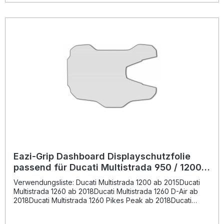
eine klare und dauerhafte Sicht auf Ihr Display – auch bei
Sonneneinstrahlung oder häufiger Nutzung. Detaillierte
Anweisungen erleichtern Ihnen die Installation und
gewährleisten eine perfekte Platzierung. Hochwertiges,
kratzfestes Material für optimalen Displayschutz
Maßgeschneiderte Passform für präzisen Sitz Einfache,
blasenfreie Montage mit detaillierter Anleitung Schützt
dauerhaft vor Kratzern, Staub und Schmutz Klares Sichtbild
und lange Haltbarkeit Lieferumfang: Eazi-Grip Dashboard
Displayschutzfolie Detaillierte Montageanleitung
Eazi-Grip Dashboard Displayschutzfolie
passend für Ducati Multistrada 950 / 1200 /
1260 / V2
Verwendungsliste: Ducati Multistrada 1200 ab 2015Ducati
Multistrada 1260 ab 2018Ducati Multistrada 1260 D-Air ab
2018Ducati Multistrada 1260 Pikes Peak ab 2018Ducati
Multistrada 950 ab 2017Ducati Multistrada V2 2022 - 2024
Beschreibung: Die Eazi-Grip Dashboard Displayschutzfolie