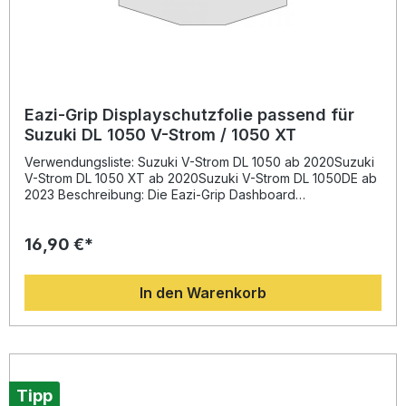
Eazi-Grip Displayschutzfolie passend für
Suzuki DL 1050 V-Strom / 1050 XT
Verwendungsliste: Suzuki V-Strom DL 1050 ab 2020Suzuki
V-Strom DL 1050 XT ab 2020Suzuki V-Strom DL 1050DE ab
2023 Beschreibung: Die Eazi-Grip Dashboard
Displayschutzfolie bietet optimalen Schutz für das
empfindliche Display Ihres Motorrads. Hergestellt aus
16,90 €*
hochwertigem, kratzfestem Material bewahrt die Folie das
Cockpit zuverlässig vor Beschädigungen, Flecken und
sichtbaren Gebrauchsspuren. Die präzise Passform
In den Warenkorb
garantiert eine einfache Montage ohne Blasenbildung und
sichert eine klare, unverfälschte Ablesbarkeit des Displays.
Mit der beiliegenden, detaillierten Montageanleitung
gelingt die Anbringung schnell und unkompliziert. Ideal für
anspruchsvolle Fahrerinnen und Fahrer, die Wert auf
langfristigen Werterhalt und ein gepflegtes
Erscheinungsbild legen. Hochwertige, kratzfeste
Tipp