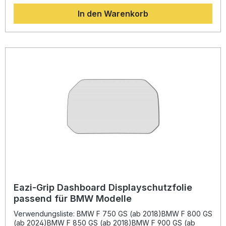
Lesbarkeit Ihres Dashboards und trägt dazu bei, den Wert
In den Warenkorb
Ihres Motorrads langfristig zu erhalten.Das Schutz-Kit
wurde speziell passend für CF Moto 450 MT und 450 NK
Modelle ab Baujahr 2024 entwickelt. Mit der einfachen
Montageanleitung lässt sich die Folie präzise aufbringen,
ohne Blasen oder Rückstände zu hinterlassen. Ideal für
Fahrer, die Ihr Display dauerhaft vor
Alltagsbeanspruchungen schützen möchten. Kratzfestes,
langlebiges Material für dauerhaften Schutz
Maßgeschneidertes Design passend für CF Moto 450 MT /
NK ab 2024 Einfache Montage mit detaillierter Anleitung
Schützt das Display zuverlässig vor Schmutz und Flecken
Hohe Transparenz und perfekte Passform Lieferumfang:
Eazi-Grip Dashboard Displayschutzfolie (passgenau
zugeschnitten) Detaillierte Montageanleitung
Eazi-Grip Dashboard Displayschutzfolie
passend für BMW Modelle
Verwendungsliste: BMW F 750 GS (ab 2018)BMW F 800 GS
(ab 2024)BMW F 850 GS (ab 2018)BMW F 900 GS (ab