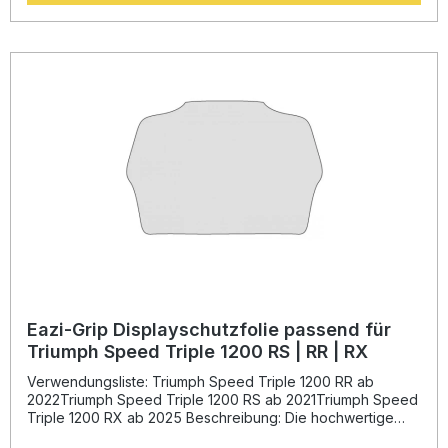
Sicht und behält die ursprüngliche Helligkeit des Displays
bei. Dank der präzisen Passform lässt sich der
Displayschutz einfach und blasenfrei anbringen. Im
Lieferumfang sind detaillierte Anleitungsschritte enthalten,
sodass Sie den Schutzfilm sicher und sauber montieren
können. Ein unverzichtbares Zubehör für Ihr Motorrad, um
langfristig den Wert und die Optik Ihres Dashboards zu
erhalten. Passgenaues Schutz-Kit für perfekt angepasste
Montage Kratzfestes, transparentes Premium-Material
Erhalt der Displayhelligkeit und Lesbarkeit Einfache und
rückstandsfreie Montage Schutz vor Kratzern, Staub und
Fingerabdrücken Lieferumfang: 1x Eazi-Grip Dashboard
Displayschutzfolie Montageanleitung
Eazi-Grip Displayschutzfolie passend für
Triumph Speed Triple 1200 RS | RR | RX
Verwendungsliste: Triumph Speed Triple 1200 RR ab
2022Triumph Speed Triple 1200 RS ab 2021Triumph Speed
Triple 1200 RX ab 2025 Beschreibung: Die hochwertige
Eazi-Grip Displayschutzfolie bietet besten Schutz für das