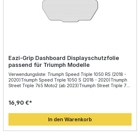
Eazi-Grip Dashboard Displayschutzfolie
passend für Triumph Modelle
Verwendungsliste: Triumph Speed Triple 1050 RS (2018 -
2020)Triumph Speed Triple 1050 S (2018 - 2020)Triumph
Street Triple 765 Moto2 (ab 2023)Triumph Street Triple 765
R (ab 2017)Triumph Street Triple 765 RS (ab 2017)Triumph
Street Triple 765 S (ab 2017)Triumph Tiger 850 Sport (ab
16,90 €*
2021)Triumph Tiger Explorer 1200 (2018 - 2021)
Beschreibung: Die Eazi-Grip Dashboard Displayschutzfolie
bietet optimalen Schutz für empfindliche Motorrad-
In den Warenkorb
Displays. Das maßgeschneiderte Schutz-Kit besteht aus
hochwertigem, kratzfestem Material und wurde speziell
entwickelt, um das Dashboard dauerhaft vor Kratzern,
Staub und Schmutz zu bewahren. Dank präziser Passform