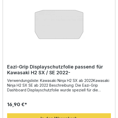
Langlebiger Schutz gegen Kratzer und Verschmutzungen
Lieferumfang: 1x Eazi-Grip Dashboard Displayschutzfolie
passend für Yamaha YZF-R 125 / MT-125 ab 2023
Montageanleitung
Eazi-Grip Displayschutzfolie passend für
Kawasaki H2 SX / SE 2022-
Verwendungsliste: Kawasaki Ninja H2 SX ab 2022Kawasaki
Ninja H2 SX SE ab 2022 Beschreibung: Die Eazi-Grip
Dashboard Displayschutzfolie wurde speziell für die
Kawasaki H2 SX und H2 SX SE ab dem Baujahr 2022
entwickelt. Das hochwertige Material ist kratzfest und
16,90 €*
schützt das empfindliche Display zuverlässig vor Kratzern,
Staub und Fingerabdrücken. Durch die präzise Passform
bleibt die Bildschirmtransparenz vollständig erhalten,