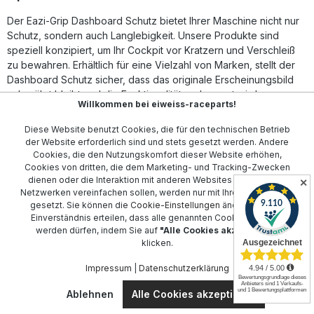
Fahrzeugs. Kratzfeste Schutzfolie für langlebigen
Der Eazi-Grip Dashboard Schutz bietet Ihrer Maschine nicht nur
Displayschutz Maßgeschneiderte Passform passend für
Triumph Trident 660 & Speed Twin 900|1200 Klares,
Schutz, sondern auch Langlebigkeit. Unsere Produkte sind
unauffälliges Design für optimale Sicht Einfache Montage
speziell konzipiert, um Ihr Cockpit vor Kratzern und Verschleiß
mit mitgelieferten Anweisungen Verbessert langfristig den
zu bewahren. Erhältlich für eine Vielzahl von Marken, stellt der
Werterhalt des Motorrads Lieferumfang: Eazi-Grip
Dashboard Schutz sicher, dass das originale Erscheinungsbild
Dashboard Displayschutz-Kit Detaillierte Montageanleitung
unberührt bleibt und die Funktionalität verbessert wird.
Willkommen bei eiweiss-raceparts!
Mit spezifischen Anpassungen für Motorradmarken wie
Aprilia
,
Diese Website benutzt Cookies, die für den technischen Betrieb
BMW
,
Ducati
, und
Honda
erhalten Sie passgenaue Produkte,
der Website erforderlich sind und stets gesetzt werden. Andere
die sich mühelos integrieren lassen. Die robusten Materialien
Cookies, die den Nutzungskomfort dieser Website erhöhen,
bieten nicht nur Schutz, sondern auch einfachen Zugang zu
Cookies von dritten, die dem Marketing- und Tracking-Zwecken
allen Bedienelementen.
dienen oder die Interaktion mit anderen Websites und sozialen
✕
Netzwerken vereinfachen sollen, werden nur mit Ihrer Zustimmung
Unsere Auswahl umfasst weiterhin Optionen für
Kawasaki
,
gesetzt. Sie können die
Cookie-Einstellungen
ändern oder Ihr
Einverständnis erteilen, dass alle genannten Cookies gesetzt
Suzuki
,
Triumph
, und
Yamaha
. Egal, ob Sie auf der Straße
werden dürfen, indem Sie auf
"Alle Cookies akzeptieren"
oder der Rennstrecke unterwegs sind, der Eazi-Grip Dashboard
klicken.
Schutz bietet Ihnen den nötigen Schutz und hält Ihr Motorrad
stets in Topform. Erleben Sie die perfekte Kombination aus Stil
Impressum
|
Datenschutzerklärung
und Funktionalität mit unserer breiten Angebotspalette.
Ablehnen
Alle Cookies akzeptieren