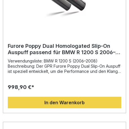
Furore Poppy Dual Homologated Slip-On
Auspuff passend für BMW R 1200 S 2006–
2008
Verwendungsliste: BMW R 1200 S (2006–2008)
Beschreibung: Der GPR Furore Poppy Dual Slip-On Auspuff
ist speziell entwickelt, um die Performance und den Klang
Ihrer BMW R 1200 S zu optimieren. Dank der dualen
Homologation und der herausnehmbaren db-Killer
998,90 €*
genießen Sie sportlichen Sound mit Straßenzulassung.
Durch das leichte, hochwertige Design verbessert sich das
Leistungsgewicht deutlich, was spürbar dynamischeres
In den Warenkorb
Fahrverhalten ermöglicht. Die italienische Fertigungsqualität
sorgt zudem für Langlebigkeit und ein modernes
Erscheinungsbild. Mit Plug-and-Play-Montage ist der Einbau
unkompliziert und kann auf Wunsch von einer
Fachwerkstatt durchgeführt werden. Dual homologierter
Slip-On Auspuff mit herausnehmbaren db-Killern Leichtbau-