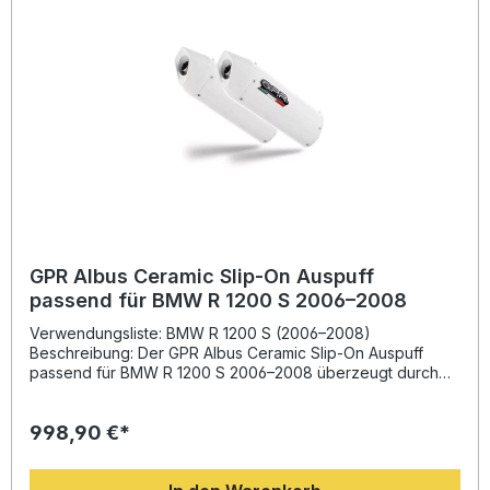
Design für bessere Performance und Gewichtsreduktion
Straßenzulassung gemäß EU-Richtlinie Sportlicher Sound
und verbesserte Drehmomententfaltung Einfache Plug-
and-Play-Installation Lieferumfang: Dual Slip-On
Auspuffanlage (links und rechts) Herausnehmbare db-Killer
Verbindungsrohre Fahrzeugspezifische Halterungen
Montagematerial
GPR Albus Ceramic Slip-On Auspuff
passend für BMW R 1200 S 2006–2008
Verwendungsliste: BMW R 1200 S (2006–2008)
Beschreibung: Der GPR Albus Ceramic Slip-On Auspuff
passend für BMW R 1200 S 2006–2008 überzeugt durch
hochwertiges Design und spürbare
Leistungsverbesserung. Die in Italien hergestellte Anlage
998,90 €*
wurde aus der langjährigen Erfahrung aus der Motorrad-
Weltmeisterschaft entwickelt. Durch die Kombination aus
innovativer Bauweise, reduziertem Gewicht und