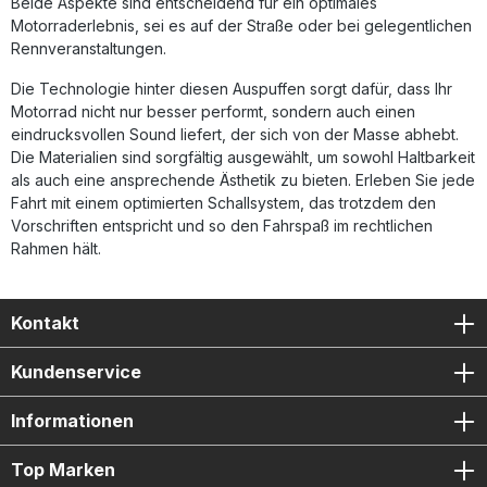
Beide Aspekte sind entscheidend für ein optimales
(Dual Slip-On) Herausnehmbare db-Killer
Motorraderlebnis, sei es auf der Straße oder bei gelegentlichen
Verbindungsrohre (Link Pipes) Fahrzeugspezifische
Rennveranstaltungen.
Halterungen Montagezubehör
Die Technologie hinter diesen Auspuffen sorgt dafür, dass Ihr
Motorrad nicht nur besser performt, sondern auch einen
eindrucksvollen Sound liefert, der sich von der Masse abhebt.
Die Materialien sind sorgfältig ausgewählt, um sowohl Haltbarkeit
als auch eine ansprechende Ästhetik zu bieten. Erleben Sie jede
Fahrt mit einem optimierten Schallsystem, das trotzdem den
Vorschriften entspricht und so den Fahrspaß im rechtlichen
Rahmen hält.
Kontakt
Kundenservice
Informationen
Top Marken