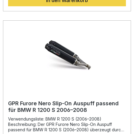
In den Warenkorb
optimiertem Drehmoment genießen Sie ein dynamischeres
Fahrerlebnis – begleitet von einem kernigen, sportlichen
Sound mit europäischer Straßenzulassung (dual
homologiert). Dank des Plug-and-Play-Systems lässt sich
der Slip-On Endschalldämpfer einfach montieren,
empfohlen wird die Installation in einer Fachwerkstatt. Dual
homologierter Slip-On Auspuff mit herausnehmbaren db-
Killern Optimierte Leistung und verbessertes Drehmoment
Deutliche Gewichtseinsparung gegenüber der
Serienanlage Sportlicher, kraftvoller Sound – legal im
Straßenverkehr In Italien gefertigt – hohe Qualität durch
DIN-zertifizierte Produktion Lieferumfang: GPR Albus
Ceramic Slip-On Auspuff Herausnehmbare db-Killer
Verbindungsrohre Fahrzeugspezifische Halterungen
Montagematerial
GPR Furore Nero Slip-On Auspuff passend
für BMW R 1200 S 2006–2008
Verwendungsliste: BMW R 1200 S (2006–2008)
Beschreibung: Der GPR Furore Nero Slip-On Auspuff
passend für BMW R 1200 S (2006–2008) überzeugt durch