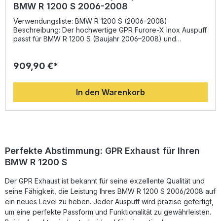
BMW R 1200 S 2006-2008
Verwendungsliste: BMW R 1200 S (2006–2008)
Beschreibung: Der hochwertige GPR Furore-X Inox Auspuff
passt für BMW R 1200 S (Baujahr 2006–2008) und
überzeugt durch sein markantes Design sowie spürbare
Leistungsverbesserung. Entwickelt auf Basis der
909,90 €*
langjährigen MotoGP-Erfahrung von GPR, sorgt dieser Slip-
On-Endschalldämpfer für eine Steigerung von Drehmoment
und Leistung und reduziert gleichzeitig das Gewicht im
In den Warenkorb
Vergleich zur Serienanlage. Durch die mitgelieferten,
herausnehmbaren db-Killer genießen Sie einen sportlichen,
aber straßenzugelassenen Sound. Der aus Edelstahl
gefertigte Endschalldämpfer bietet eine perfekte Balance
zwischen Performance, Stil und Legalität – ideal für
anspruchsvolle Fahrerinnen und Fahrer, die Wert auf
Qualität und Optik legen. Die Installation erfolgt Plug & Play,
Perfekte Abstimmung: GPR Exhaust für Ihren
alle benötigten fahrzeugspezifischen Halterungen und
BMW R 1200 S
Verbindungselemente sind im Lieferumfang enthalten.
Sportlicher Edelstahl-Endschalldämpfer mit homologierter
Der GPR Exhaust ist bekannt für seine exzellente Qualität und
Straßenzulassung Spürbare Leistungssteigerung und
Gewichtsreduktion gegenüber der Serie Herausnehmbare
seine Fähigkeit, die Leistung Ihres BMW R 1200 S 2006/2008 auf
db-Killer für variablen Sound Einfache Montage durch
ein neues Level zu heben. Jeder Auspuff wird präzise gefertigt,
Plug-&-Play-Prinzip Hergestellt in Italien – hohe GPR
um eine perfekte Passform und Funktionalität zu gewährleisten.
Qualität Lieferumfang: Auspuffanlage GPR Furore-X Inox