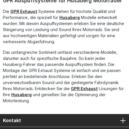
GPR Auspuffsysteme für Husaberg Motorräder
sicherzustellen. Homologierter Slip-On Auspuff mit
herausnehmbarem db Killer Sportlicher Sound und
Die
GPR Exhaust
Systeme stehen für höchste Qualität und
Leistungssteigerung gegenüber der Serie Gefertigt aus
Performance, die speziell für
Husaberg
Modelle entwickelt
leichtem, langlebigem Edelstahl DIN-zertifizierte Qualität –
hergestellt in Italien Plug-and-Play-Montage mit allen
wurden. Mit diesen Auspuffsystemen erleben Sie eine deutliche
fahrzeugspezifischen Halterungen Lieferumfang: GPR
Steigerung von Leistung und Sound Ihres Motorrads. Sie sind
Furore-X Inox Slip-On Auspuff Fahrzeugspezifische
aus hochwertigen Materialien gefertigt und sorgen für eine
Halterungen Verbindungsrohr (Link Pipe) Removable db
verbesserte Abgasführung.
Killer Montagezubehör
Das umfangreiche Sortiment umfasst verschiedene Modelle,
darunter auch für spezifische Baujahre. So kann jeder
Husaberg-Fahrer das passende Auspuffsystem finden. Die
Montage der GPR Exhaust Systeme ist einfach und sie passen
perfekt an bestehende Anschlüsse. Erleben Sie den
unverwechselbaren Sound und die gesteigerte Fahrdynamik
Ihres Motorrads. Entdecken Sie die
GPR Exhaust
Lösungen für
Ihre
Husaberg
und genießen Sie die Optimierung der
Motorleistung.
Kontakt