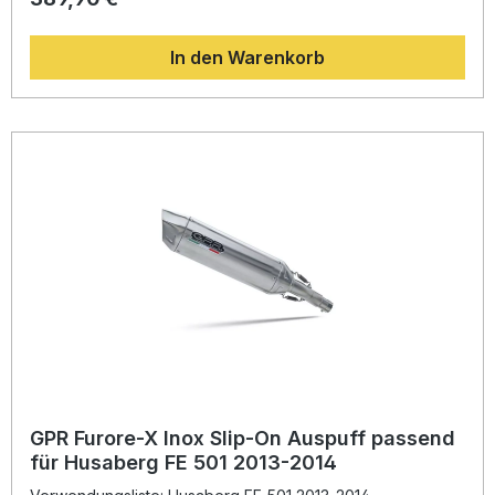
innovatives Design mit gesteigerter Leistung und deutlicher
Gewichtseinsparung gegenüber der Serienanlage. Die
In den Warenkorb
Anlage überzeugt durch exzellente Verarbeitungsqualität
und eine homologierte Straßenzulassung, sodass Sie
rechtssicher unterwegs sind. Dank Plug-and-Play-System
gestaltet sich die Montage unkompliziert, dennoch
empfiehlt sich die Installation in einer Fachwerkstatt. Der
abnehmbare db-Killer ermöglicht eine flexible
Soundanpassung – sportlich oder alltagstauglich. Gefertigt
in Italien unter DIN-zertifizierter Qualitätssicherung, steht
der Name GPR für zuverlässige Performance und
Langlebigkeit. Sportlicher Look durch edles Furore Nero
Design Homologierte Anlage mit herausnehmbarem db-
Killer Mehr Leistung, höheres Drehmoment und
Gewichtsersparnis Plug-and-Play Montage –
fahrzeugspezifische Passform Qualitätsprodukt, hergestellt
in Italien Lieferumfang: GPR Furore Nero Slip-On Auspuff
Verbindungsrohr (Link Pipe) Herausnehmbarer db-Killer
Fahrzeugspezifische Halterungen und Montagematerial
Montagehinweise
GPR Furore-X Inox Slip-On Auspuff passend
für Husaberg FE 501 2013-2014