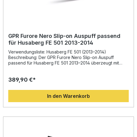
GPR Furore Nero Slip-on Auspuff passend
für Husaberg FE 501 2013-2014
Verwendungsliste: Husaberg FE 501 (2013–2014)
Beschreibung: Der GPR Furore Nero Slip-on Auspuff
passend für Husaberg FE 501 2013–2014 überzeugt mit
hochwertiger Verarbeitung, homologierter
Straßenzulassung und sportlicher Soundcharakteristik.
389,90 €*
Dank der Erfahrung aus der Motorrad-Weltmeisterschaft
bietet GPR eine perfekt abgestimmte Abgasanlage mit
optimiertem Drehmoment und einer deutlichen
In den Warenkorb
Gewichtsersparnis gegenüber der Serienanlage. Das
innovative Design wertet das Fahrzeug optisch und
akustisch auf, während die Performance sowohl im unteren
als auch im oberen Drehzahlbereich verbessert wird. Der
Schalldämpfer verfügt über einen entfernbaren DB Killer
und eine Verbindungsrohrleitung (Link Pipe). Die Plug-&-
Play-Montage ermöglicht den einfachen Austausch ohne
zusätzliche Anpassungen. Für ein optimales Ergebnis wird