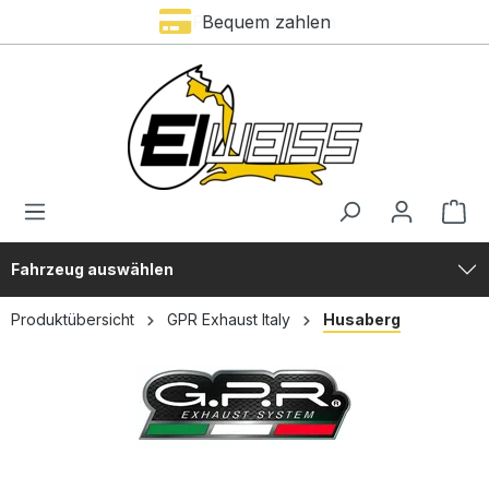
Premium Marken
Bequem zahlen
alt springen
Fahrzeug auswählen
Produktübersicht
GPR Exhaust Italy
Husaberg