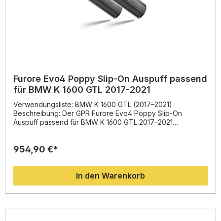
Furore Evo4 Poppy Slip-On Auspuff passend
für BMW K 1600 GTL 2017-2021
Verwendungsliste: BMW K 1600 GTL (2017–2021)
Beschreibung: Der GPR Furore Evo4 Poppy Slip-On
Auspuff passend für BMW K 1600 GTL 2017–2021
überzeugt durch italienisches Design, präzise Verarbeitung
und eine spürbare Leistungssteigerung. Dank innovativer
954,90 €*
Entwicklung auf Basis der Motorrad-Weltmeisterschaft
profitieren Sie von höherem Drehmoment, verbesserter
Performance und reduziertem Gewicht im Vergleich zur
In den Warenkorb
Serienanlage. Das sportliche Klangbild mit
herausnehmbaren dB-Killern bietet Ihnen ein intensiveres
Fahrerlebnis, bleibt aber dank Dual-Homologation legal im
Straßenverkehr. Die Montage ist als Plug-and-Play-System
einfach umzusetzen – wir empfehlen dennoch den Einbau
in einer Fachwerkstatt. Gefertigt in Italien unter DIN-