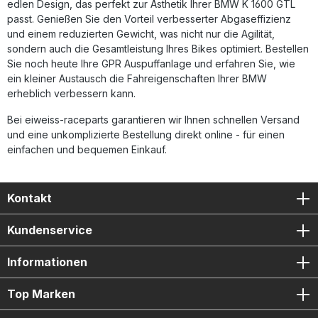
Play-Montage mit fahrzeugspezifischem Zubehör
edlen Design, das perfekt zur Ästhetik Ihrer BMW K 1600 GTL
Entwickelt aus Rennsporterfahrung – Hergestellt in Italien
passt. Genießen Sie den Vorteil verbesserter Abgaseffizienz
Lieferumfang: GPR Furore-X Inox Slip-On Auspuff (Dual
und einem reduzierten Gewicht, was nicht nur die Agilität,
homologiert) Removable db-Killer Link Pipes
sondern auch die Gesamtleistung Ihres Bikes optimiert. Bestellen
Fahrzeugspezifische Halterungen Montagezubehör
Sie noch heute Ihre GPR Auspuffanlage und erfahren Sie, wie
ein kleiner Austausch die Fahreigenschaften Ihrer BMW
erheblich verbessern kann.
Bei eiweiss-raceparts garantieren wir Ihnen schnellen Versand
und eine unkomplizierte Bestellung direkt online - für einen
einfachen und bequemen Einkauf.
Kontakt
Kundenservice
Informationen
Top Marken