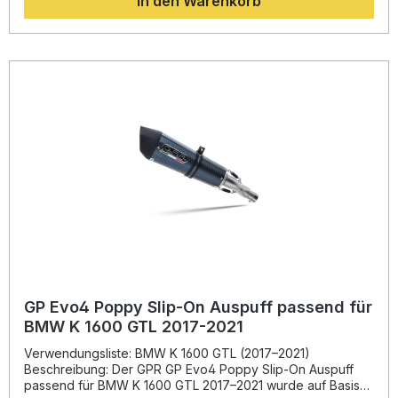
In den Warenkorb
Leistung. Zudem reduziert sich das Gesamtgewicht
gegenüber der Serienanlage spürbar, was die
Performance und das Handling Ihres Motorrads verbessert.
Mit dem markanten Sound und der hochwertigen Titan-
Ausführung sorgt der Auspuff für ein kraftvolles
Fahrerlebnis. Alle GPR Produkte sind DIN-zertifiziert und
werden vollständig in Italien gefertigt. Durch das Plug-and-
Play-System ist eine einfache Montage gewährleistet. Für
den optimalen Einbau wird die Installation in einer
Fachwerkstatt empfohlen. Deutliches Leistungs- und
Drehmomentplus gegenüber der Serie Dual homologiert
inklusive herausnehmbarer db-Killer Gewichtseinsparung
dank Titan-Konstruktion Sportlicher, markanter Sound
Einfache Montage durch Plug-and-Play-System
Lieferumfang: GPR GP Evo4 Titanium Slip-On Auspuffanlage
Herausnehmbare db-Killer Linkpipes Fahrzeugspezifische
Halterungen Montagezubehör
GP Evo4 Poppy Slip-On Auspuff passend für
BMW K 1600 GTL 2017-2021
Verwendungsliste: BMW K 1600 GTL (2017–2021)
Beschreibung: Der GPR GP Evo4 Poppy Slip-On Auspuff
passend für BMW K 1600 GTL 2017–2021 wurde auf Basis