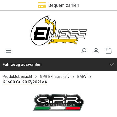
Bequem zahlen
alt springen
Fahrzeug auswählen
Produktübersicht
GPR Exhaust Italy
BMW
K 1600 Gtl 2017/2021 e4