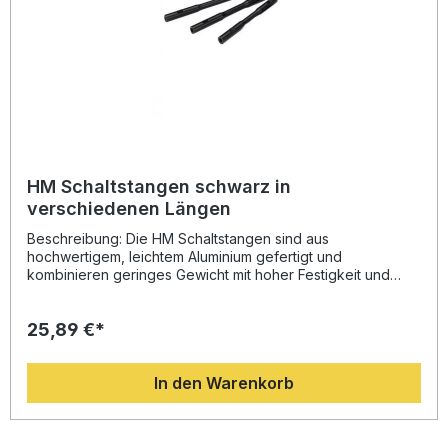
HM Schaltstangen schwarz in
verschiedenen Längen
Beschreibung: Die HM Schaltstangen sind aus
hochwertigem, leichtem Aluminium gefertigt und
kombinieren geringes Gewicht mit hoher Festigkeit und
Langlebigkeit. Dank der pulverbeschichteten schwarzen
Oberfläche bieten sie eine edle Optik und zuverlässigen
25,89 €*
Korrosionsschutz. Diese Schaltstangen sind in
verschiedenen Längen erhältlich und eignen sich ideal,
wenn Sie einen Quickshifter installieren möchten, der eine
In den Warenkorb
abweichende Schaltstangenlänge erfordert. Leichtes,
robustes Aluminium für optimale Stabilität Schwarze
Pulverbeschichtung für langlebigen Schutz und
ansprechendes Design Erhältlich in zahlreichen Längen für