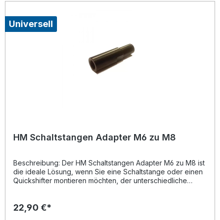
individuelle Anforderungen Ideal zur Quickshifter-
Installation oder Anpassung Ihrer Schaltanlage Einfacher
Austausch dank präziser Fertigung und Gewindepassung
Universell
Lieferumfang: 1x HM Schaltstange in gewählter Länge
HM Schaltstangen Adapter M6 zu M8
Beschreibung: Der HM Schaltstangen Adapter M6 zu M8 ist
die ideale Lösung, wenn Sie eine Schaltstange oder einen
Quickshifter montieren möchten, der unterschiedliche
Gewindegrößen erfordert. Der Adapter wird aus
hochwertigem, leichtem Aluminium gefertigt und überzeugt
22,90 €*
durch Festigkeit, Haltbarkeit und eine präzise Passform. Die
schwarze Pulverbeschichtung schützt die Oberfläche