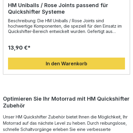
HM Uniballs / Rose Joints passend für
Quickshifter Systeme
Beschreibung: Die HM Uniballs / Rose Joints sind
hochwertige Komponenten, die speziell für den Einsatz im
Quickshifter-Bereich entwickelt wurden. Gefertigt aus
leichtem und dennoch äußerst robustem Aluminium, bieten
sie höchste Festigkeit und Langlebigkeit – ideal für
13,90 €*
anspruchsvolle Motorrad-Tuning-Anwendungen. Diese
Gelenke gewährleisten eine präzise
Bewegungsübertragung und tragen maßgeblich zur
In den Warenkorb
Verbesserung der Schaltperformance bei. Leichte
Aluminiumkonstruktion für maximale Stabilität Erhältlich für
linke und rechte Seite Optimale Ergänzung für Quickshifter-
Systeme Langlebiges Design für hohe Belastungen Perfekt
für den Einsatz im Motorrad-Tuning Lieferumfang: 1x HM
Uniball / Rose Joint linke Seite oder rechte Seite (je nach
Auswahl)
Optimieren Sie Ihr Motorrad mit HM Quickshifter
Zubehör
Unser HM Quickshifter Zubehör bietet Ihnen die Möglichkeit, Ihr
Motorrad auf das nächste Level zu heben. Durch reibungslose,
schnelle Schaltvorgänge erleben Sie eine verbesserte