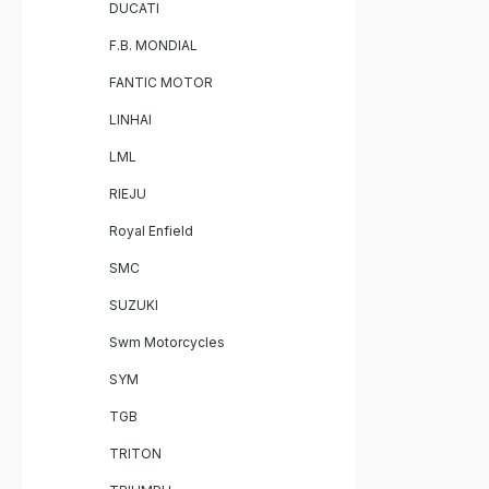
DUCATI
F.B. MONDIAL
FANTIC MOTOR
LINHAI
LML
RIEJU
Royal Enfield
SMC
SUZUKI
Swm Motorcycles
SYM
TGB
TRITON