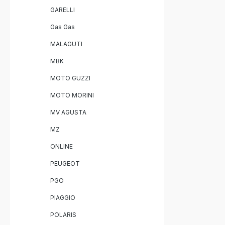
herausneh
GARELLI
einfache 
innerhalb
Gas Gas
Rahmenbe
europäisc
MALAGUTI
Betrieb i
zulässig. Italienisches Qualitätsprodukt
MBK
mit EU-Homologa
für verbe
MOTO GUZZI
Plug-and
Anpassungsarbei
MOTO MORINI
dB-Killer
Sportlich
MV AGUSTA
Finish Lieferumfang: GPR Albus
Ceramic b
MZ
homologierter
dB-Killer Fahrzeugspezifische
ONLINE
Halterungen Montage
PEUGEOT
Montagea
PGO
PIAGGIO
POLARIS