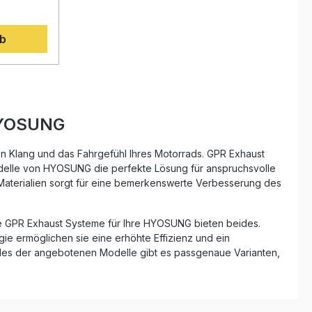
ber der
homologierter Edelstahl-Schalldämpfer
t.
mit herausnehmbarem db-Killer
ahrung aus
ngen
Direkter Leistungszuwachs und
aft,
rb
sportlicher Klang Deutlich leichter als
rch
Serienauspuff Einfache Plug-and-Play-
rtes
Montage Gefertigt in Italien mit
höchster Qualitätskontrolle
ber der
Lieferumfang: 1x GPR Inox Tondo bolt-
 von einer
hör
on Auspuffanlage Herausnehmbarer
db-Killer Fahrzeugspezifische
 HYOSUNG
Halterungen Montagematerial
nd genießen
Homologationsunterlagen
r
en Klang und das Fahrgefühl Ihres Motorrads. GPR Exhaust
al im
elle von HYOSUNG die perfekte Lösung für anspruchsvolle
Hersteller
en Materialien sorgt für eine bemerkenswerte Verbesserung des
eht für
ität,
age ist
die GPR Exhaust Systeme für Ihre HYOSUNG bieten beides.
sführung
gie ermöglichen sie eine erhöhte Effizienz und ein
d
h eine
jedes der angebotenen Modelle gibt es passgenaue Varianten,
u lassen,
is zu
ero“