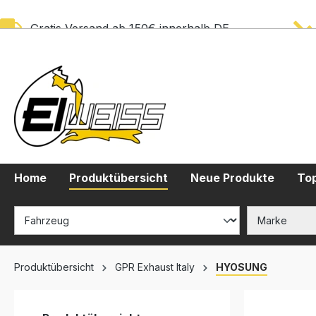
springen
Zur Hauptnavigation springen
Gratis Versand ab 150€ innerhalb DE
Home
Produktübersicht
Neue Produkte
Top
Produktübersicht
GPR Exhaust Italy
HYOSUNG