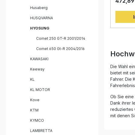
Play) Homologiert und für den
472,89
italienis
Straßenv
Verarbeit
Husaberg
Lieferumfang: GPR Fu
Leistungs
Endschalldämpfer 
wurde auf
HUSQVARNA
dB-Killer Alle fahrzeugspezifischen
aus der M
entwickelt
HYOSUNG
Konstrukt
verbesse
Comet 250 GT-R 2001/2014
gesteiger
Comet 650 Gt-R 2004/2016
einem deu
Hochwe
Vergleich
KAWASAKI
hinaus so
einen int
Die Wahl ei
Keeway
Klang, de
bietet mit s
abrundet.
Fahrer. Die 
KL
Italien ge
Fahrerlebnis
zertifizie
KL MOTOR
eine daue
Ob Sie eine
und Passg
Kove
Dank ihrer l
Der Einba
Verfahren
reduziertes
KTM
unkomplizi
mit denen Si
dennoch 
KYMCO
eine Fach
lassen. D
LAMBRETTA