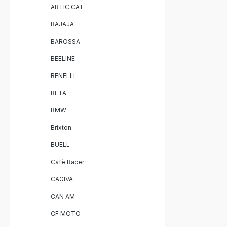
ARTIC CAT
BAJAJA
BAROSSA
BEELINE
BENELLI
BETA
BMW
Brixton
BUELL
Cafè Racer
CAGIVA
CAN AM
CF MOTO