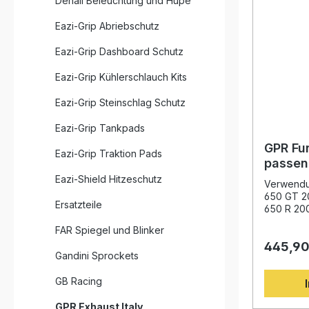
Denali Beleuchtung und Hupe
Eazi-Grip Abriebschutz
Eazi-Grip Dashboard Schutz
Eazi-Grip Kühlerschlauch Kits
Eazi-Grip Steinschlag Schutz
Eazi-Grip Tankpads
GPR Fu
Eazi-Grip Traktion Pads
passen
650 GT
Eazi-Shield Hitzeschutz
Verwendu
650 GT 2
Ersatzteile
650 R 20
GPR Furo
FAR Spiegel und Blinker
passend 
445,90
und Come
Gandini Sprockets
2016) bie
hinsichtli
GB Racing
Dank der 
Weltmeist
GPR Exhaust Italy
System mo