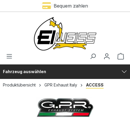
Premium Marken
Bequem zahlen
alt springen
Fahrzeug auswählen
Produktübersicht
GPR Exhaust Italy
ACCESS