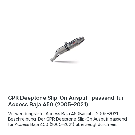
markanten Optik. Der Auspuff ist EU-homologiert und wird
inklusive herausnehmbarem db-Killer geliefert. Gefertigt in
Italien steht GPR für herausragende Qualität und lange
Haltbarkeit. Die Montage erfolgt Plug-and-Play, es wird
jedoch empfohlen, den Einbau durch eine Fachwerkstatt
durchführen zu lassen. EU-homologierter Full System
Auspuff mit entferntbarem db-Killer Deutliche Verbesserung
von Drehmoment, Leistung und Gewicht Hörbar sportlicher
Sound mit Deeptone-Charakter Hergestellt in Italien – hohe
Fertigungsqualität Einfache Plug-and-Play-Montage
Lieferumfang: GPR Deeptone Full System Auspuffanlage
Entfernbare db-Killer-Einheit Alle fahrzeugspezifischen
Halterungen Montagezubehör
GPR Deeptone Slip-On Auspuff passend für
Access Baja 450 (2005–2021)
Verwendungsliste: Access Baja 450Baujahr: 2005–2021
Beschreibung: Der GPR Deeptone Slip-On Auspuff passend
für Access Baja 450 (2005–2021) überzeugt durch ein
innovatives Design und höchste Verarbeitungsqualität aus