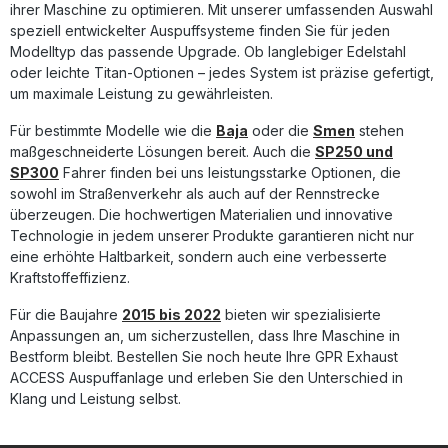
gegenüber Seriensystemen Spürbarer Leistungs- und
ihrer Maschine zu optimieren. Mit unserer umfassenden Auswahl
Drehmomentzuwachs Hochwertige italienische Fertigung
speziell entwickelter Auspuffsysteme finden Sie für jeden
mit exzellentem Klangbild Einfache Plug & Play Installation
Modelltyp das passende Upgrade. Ob langlebiger Edelstahl
inklusive benötigter Halterungen Lieferumfang: GPR
oder leichte Titan-Optionen – jedes System ist präzise gefertigt,
Deeptone Slip-on Auspuff Verbindungsrohr (Link Pipe)
um maximale Leistung zu gewährleisten.
Herausnehmbarer DB-Killer Fahrzeugspezifische
Halterungen und Zubehör
Für bestimmte Modelle wie die
Baja
oder die
Smen
stehen
maßgeschneiderte Lösungen bereit. Auch die
SP250 und
SP300
Fahrer finden bei uns leistungsstarke Optionen, die
sowohl im Straßenverkehr als auch auf der Rennstrecke
überzeugen. Die hochwertigen Materialien und innovative
Technologie in jedem unserer Produkte garantieren nicht nur
eine erhöhte Haltbarkeit, sondern auch eine verbesserte
Kraftstoffeffizienz.
Für die Baujahre
2015 bis 2022
bieten wir spezialisierte
Anpassungen an, um sicherzustellen, dass Ihre Maschine in
Bestform bleibt. Bestellen Sie noch heute Ihre GPR Exhaust
ACCESS Auspuffanlage und erleben Sie den Unterschied in
Klang und Leistung selbst.