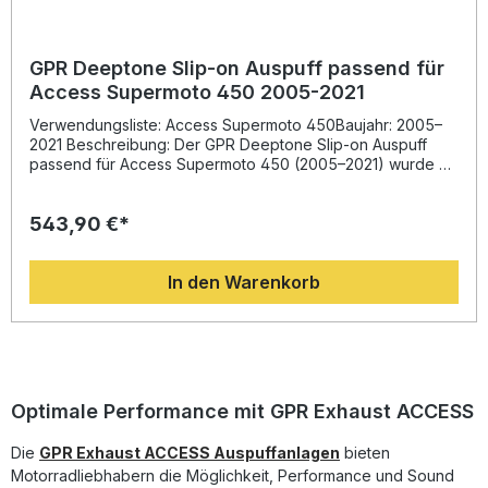
GPR Deeptone Slip-on Auspuff passend für
Access Supermoto 450 2005-2021
Verwendungsliste: Access Supermoto 450Baujahr: 2005–
2021 Beschreibung: Der GPR Deeptone Slip-on Auspuff
passend für Access Supermoto 450 (2005–2021) wurde mit
jahrzehntelanger Erfahrung aus dem Motorradrennsport
entwickelt. Durch seine innovative Konstruktion sorgt
543,90 €*
dieses System für eine spürbare Steigerung von
Drehmoment und Leistung bei gleichzeitig deutlicher
Gewichtsreduktion im Vergleich zur Serienanlage. Das
In den Warenkorb
Ergebnis ist ein dynamischeres Fahrgefühl, ein markanter,
tiefer Sound und eine hochwertige Verarbeitung – alles
„Made in Italy“.Mit seiner straßenzugelassenen Bauweise
(Homologation inklusive) kombiniert der Auspuff sportliche
Klangcharakteristik mit gesetzeskonformer Nutzung. Dank
Plug & Play-Design ist die Montage problemlos möglich; für
optimale Ergebnisse wird die Installation in einer
Optimale Performance mit GPR Exhaust ACCESS
Fachwerkstatt empfohlen. Der Hersteller ist DIN-zertifiziert
und gewährleistet eine gleichbleibend hohe
Die
GPR Exhaust ACCESS Auspuffanlagen
bieten
Produktqualität. Homologierte Slip-on Anlage inklusive
Motorradliebhabern die Möglichkeit, Performance und Sound
herausnehmbarem DB-Killer Deutliche Gewichtsersparnis