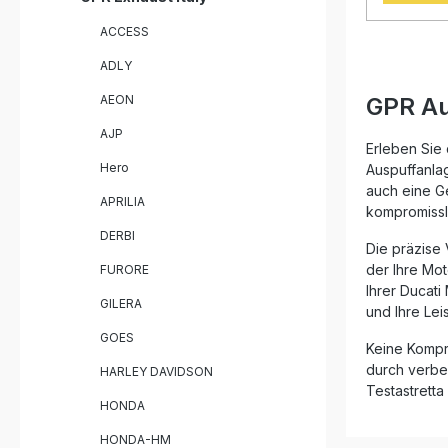
Steigeru
Leistung 
ACCESS
Gewichtsr
Serienanl
ADLY
Designs u
verleiht 
AEON
GPR Au
nicht nur 
Erscheinu
AJP
für ein e
Erleben Sie
italienisch
Hero
Auspuffanlag
und garan
auch eine Ge
gleichble
APRILIA
kompromisslo
Die Dual-
legalen B
DERBI
Die präzise
die abneh
der Ihre Mot
FURORE
ermöglich
Soundanp
Ihrer Ducati
GILERA
Plug & Pl
und Ihre Lei
fahrzeugs
GOES
Zubehörte
Keine Kompro
werden. Fü
durch verbes
HARLEY DAVIDSON
Durchführ
Testastretta
empfohlen. Dual homologierter 
HONDA
Auspuff a
Edelstahl Leistungssteigerung und
HONDA-HM