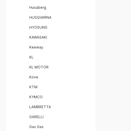
deutliche
gegenüber Serie 
Husaberg
Killer für
Sound Plug & Play Montage mit
HUSQVARNA
fahrzeug
Hergestell
HYOSUNG
zertifizierter Qu
KAWASAKI
GPR Deep
Slip-On Auspuf
Keeway
Killer Verbindungsrohre (Link Pipes)
Fahrzeug
KL
Zubehör 
KL MOTOR
Kove
KTM
KYMCO
LAMBRETTA
GARELLI
Gas Gas