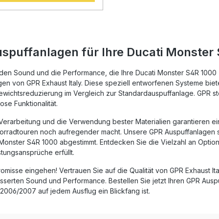
ng von Drehmoment und
sowie eine merkliche
eduktion im Vergleich zur
age. Dank des innovativen
nd des satten, tiefen Sounds
der Auspuff Ihrem Motorrad
spuffanlagen für Ihre Ducati Monster 
ein sportlicheres
ngsbild, sondern sorgt auch
motionaleres Fahrerlebnis. Der
 den Sound und die Performance, die Ihre Ducati Monster S4R 1000 
e Hersteller ist DIN-zertifiziert
en von GPR Exhaust Italy. Diese speziell entworfenen Systeme biete
tiert damit eine
wichtsreduzierung im Vergleich zur Standardauspuffanlage. GPR ste
ibend hohe Produktqualität.
se Funktionalität.
Homologation erlaubt den
etrieb im Straßenverkehr, und
 Verarbeitung und die Verwendung bester Materialien garantieren e
mbaren dB-Killer
orradtouren noch aufregender macht. Unsere GPR Auspuffanlagen sin
en eine individuelle
assung. GPR Produkte sind
 Monster S4R 1000 abgestimmt. Entdecken Sie die Vielzahl an Optione
ay und können mit allen
stungsansprüche erfüllt.
pezifischen Halterungen und
ilen einfach montiert
misse eingehen! Vertrauen Sie auf die Qualität von GPR Exhaust Ita
r die Installation wird die
serten Sound und Performance. Bestellen Sie jetzt Ihren GPR Auspuf
ung in einer Fachwerkstatt
 2006/2007 auf jedem Ausflug ein Blickfang ist.
Slip-On
us hochwertigem Inox-