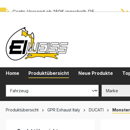
springen
Zur Hauptnavigation springen
Gratis Versand ab 150€ innerhalb DE
Home
Produktübersicht
Neue Produkte
Top
Produktübersicht
GPR Exhaust Italy
DUCATI
Monster