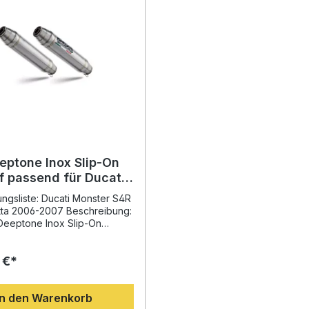
eptone Inox Slip-On
f passend für Ducati
r S4R Testastretta
gsliste: Ducati Monster S4R
2007
tta 2006-2007 Beschreibung:
Deeptone Inox Slip-On
urde speziell entwickelt, um
rlebnis Ihrer Ducati Monster
 €*
stretta 2006–2007 deutlich
sern. Durch die direkte
-Erfahrung von GPR bietet
In den Warenkorb
stem eine spürbare