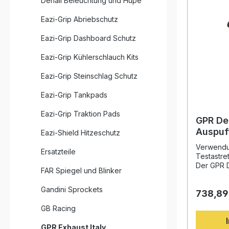
Denali Beleuchtung und Hupe
Eazi-Grip Abriebschutz
Eazi-Grip Dashboard Schutz
Eazi-Grip Kühlerschlauch Kits
Eazi-Grip Steinschlag Schutz
Eazi-Grip Tankpads
Eazi-Grip Traktion Pads
GPR De
Auspuf
Eazi-Shield Hitzeschutz
Monste
Verwendun
Ersatzteile
2006-
Testastre
Der GPR 
FAR Spiegel und Blinker
Auspuff w
das Fahre
Gandini Sprockets
738,89
S4R Testa
zu verbes
GB Racing
Rennsport
dieses Sy
GPR Exhaust Italy