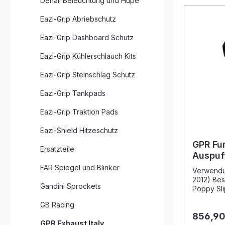
Denali Beleuchtung und Hupe
Eazi-Grip Abriebschutz
Eazi-Grip Dashboard Schutz
Eazi-Grip Kühlerschlauch Kits
Eazi-Grip Steinschlag Schutz
Eazi-Grip Tankpads
Eazi-Grip Traktion Pads
Eazi-Shield Hitzeschutz
GPR Fu
Ersatzteile
Auspuf
1098 2
FAR Spiegel und Blinker
Verwendun
2012) Bes
Gandini Sprockets
Poppy Sli
Ducati 10
GB Racing
Verbesser
856,90
Drehmome
GPR Exhaust Italy
langjähri