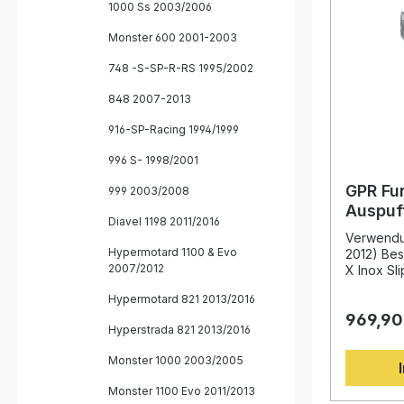
1000 Ss 2003/2006
on ist hom
herausneh
Monster 600 2001-2003
Verbindun
Kombinati
748 -S-SP-R-RS 1995/2002
deutlich 
Akustik, 
848 2007-2013
Performan
Rennstrecke. Sportlich
916-SP-Racing 1994/1999
Auspuff mit
Drehmomen
996 S- 1998/2001
mehr Fahrspaß 
Gewichts
GPR Fur
999 2003/2008
Serienauspuff Plug-and-
Auspuf
– einfache
Diavel 1198 2011/2016
1098
Herausneh
Verwendun
Hypermotard 1100 & Evo
anpassbaren So
2012) Bes
2007/2012
GPR Furor
X Inox Sl
Auspuffanlage Herausn
Ducati 109
Hypermotard 821 2013/2016
Killer Verbindungspipes
Design, h
Fahrzeug
969,90
Rennerfa
Hyperstrada 821 2013/2016
Montage
Weltmeist
überzeugt
Monster 1000 2003/2005
Leistungs
Drehmome
Monster 1100 Evo 2011/2013
im Vergle