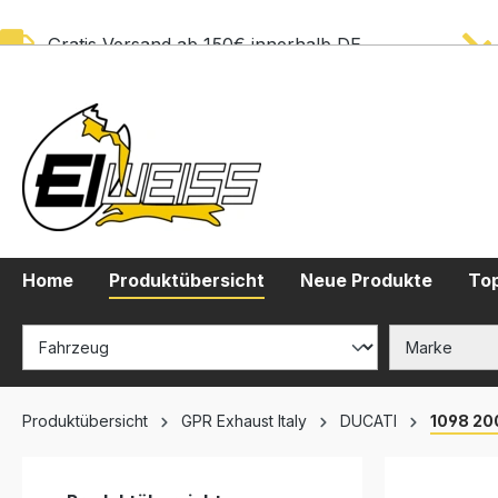
springen
Zur Hauptnavigation springen
Gratis Versand ab 150€ innerhalb DE
Home
Produktübersicht
Neue Produkte
Top
Produktübersicht
GPR Exhaust Italy
DUCATI
1098 20