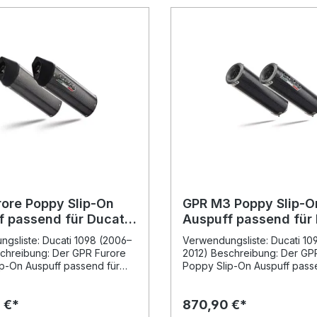
rore Poppy Slip-On
GPR M3 Poppy Slip-O
f passend für Ducati
Auspuff passend für 
006-2012
1098 2006–2012
gsliste: Ducati 1098 (2006–
Verwendungsliste: Ducati 10
chreibung: Der GPR Furore
2012) Beschreibung: Der GP
p-On Auspuff passend für
Poppy Slip-On Auspuff pass
98 bietet eine deutliche
Ducati 1098 2006–2012 biete
ung von Leistung,
ausgezeichnete Kombination
 €*
870,90 €*
nt und Klangbild. Dank der
Leistung, Design und Klang. 
gen Erfahrung von GPR in der
auf Basis langjähriger Erfahr