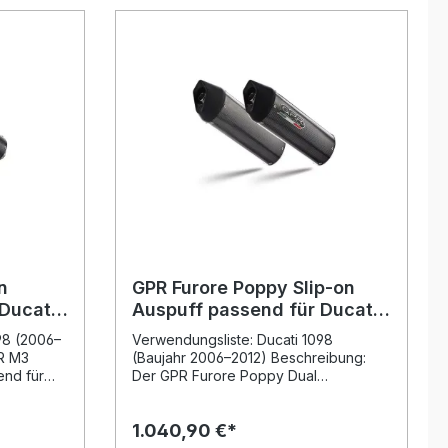
n
GPR Furore Poppy Slip-on
Ducati
Auspuff passend für Ducati
1098
98 (2006–
Verwendungsliste: Ducati 1098
R M3
(Baujahr 2006–2012) Beschreibung:
end für
Der GPR Furore Poppy Dual
t eine
Homologated Slip-on Auspuff passend
 aus
für Ducati 1098 bietet eine
1.040,90 €*
Entwickelt
hervorragende Kombination aus
ung aus
Performance, Gewichtsvorteil und