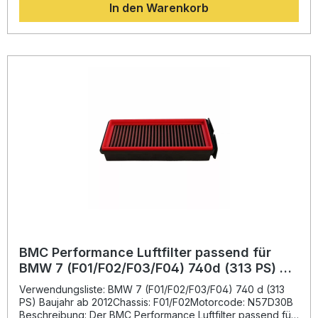
In den Warenkorb
Luftdurchlässigkeit und Filterleistung. Das aus der Formel 1
stammende BMC Full-Moulding-Produktionsverfahren sorgt
für eine nahtlose Struktur ohne Bruchstellen und garantiert
höchste Haltbarkeit. Sie profitieren von einer verbesserten
Motoratmung, schnellerem Ansprechverhalten und einer
langlebigen Lösung im Vergleich zu herkömmlichen
Papierfiltern. Erhöhter Luftdurchsatz für bessere
Performance Innovatives Full-Moulding-System aus dem
F1-Bereich Langlebige Materialien mit Epoxidbeschichtung
Optimale Filterwirkung bei maximaler Luftdurchlässigkeit
Wiederverwendbar und einfach zu reinigen Lieferumfang:
1x BMC Performance Luftfilter FB01073 Einbau- und
Pflegehinweise
BMC Performance Luftfilter passend für
BMW 7 (F01/F02/F03/F04) 740d (313 PS) Bj.
2012-
Verwendungsliste: BMW 7 (F01/F02/F03/F04) 740 d (313
PS) Baujahr ab 2012Chassis: F01/F02Motorcode: N57D30B
Beschreibung: Der BMC Performance Luftfilter passend für