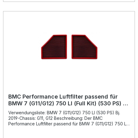
und sorgt für hohe Stabilität und Langlebigkeit. BMC setzt
bei der Herstellung auf modernste Fertigungstechniken und
hochwertige Materialien. Das Filtergewebe besteht aus
mehrlagiger Baumwolle, getränkt mit speziellem Öl, das
eine hervorragende Luftdurchlässigkeit und
Filtrationsleistung gewährleistet. Durch die
Epoxidbeschichtung wird der Filter optimal vor
Benzindämpfen und Feuchtigkeit geschützt. Ideal für
Fahrer, die auf Performance, Qualität und Zuverlässigkeit
Wert legen. Erhöht die Motorleistung durch verbesserten
Luftstrom Full-Moulding-Technologie ohne Schweißnähte –
maximale Stabilität Hochwertiges Baumwollgewebe mit
optimaler Filtration Wiederverwendbar und einfach zu
reinigen Entwickelt mit Formel-1-Technologie Lieferumfang:
1x BMC Performance Luftfilter FB929/20 Einbauanleitung
BMC Performance Luftfilter passend für
BMW 7 (G11/G12) 750 LI (Full Kit) (530 PS) Bj.
2019- FB930/01
Verwendungsliste: BMW 7 (G11/G12) 750 LI (530 PS) Bj.
2019-Chassis: G11, G12 Beschreibung: Der BMC
Performance Luftfilter passend für BMW 7 (G11/G12) 750 LI
(FB930/01) wurde entwickelt, um den Luftdurchsatz des
Motors deutlich zu verbessern und gleichzeitig optimalen