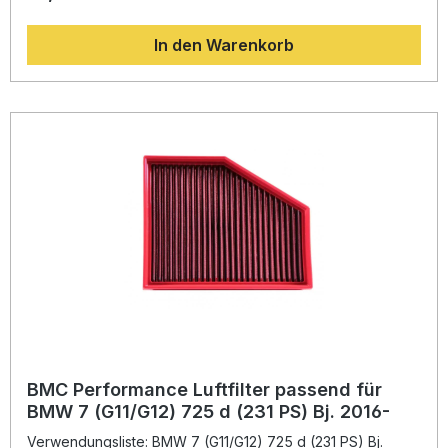
herkömmlichen Papierfiltern einen deutlich höheren
Luftdurchsatz. Durch die innovative Full-Moulding-
In den Warenkorb
Technologie werden Verbindungsstellen in den Ecken
vermieden, was eine höhere Stabilität und Langlebigkeit
gewährleistet. Dank seiner besonderen
Materialzusammensetzung – ein Legierungsgewebe mit
Epoxidbeschichtung und ein geöltes Baumwollgewebe –
gewährleistet der Filter hervorragende Beständigkeit
gegenüber Benzindämpfen und Feuchtigkeit. Die BMC-
Technologie stammt direkt aus der Formel 1 und steht für
höchste Performance-Ansprüche im Straßenverkehr.
Höherer Luftdurchsatz für verbesserte Motorleistung Full-
Moulding-Technologie für maximale Haltbarkeit
Filtermaterial aus geölter Baumwolle für optimale
Luftdurchlässigkeit Epoxidbeschichtetes Gewebe schützt
vor Korrosion und Benzindämpfen Langfristig
wiederverwendbar – einfach zu reinigen Lieferumfang: 1x
BMC Performance Luftfilter FB929/20 Montagehinweise
BMC Performance Luftfilter passend für
BMW 7 (G11/G12) 725 d (231 PS) Bj. 2016-
Verwendungsliste: BMW 7 (G11/G12) 725 d (231 PS) Bj.