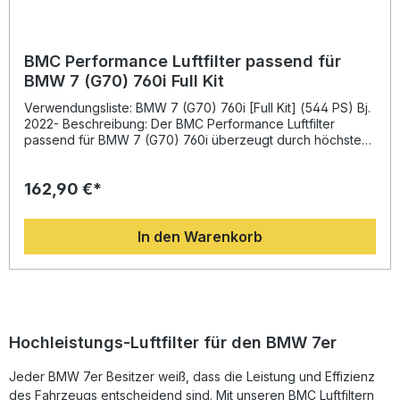
Epoxidbeschichtung Lieferumfang: 1x BMC Performance
Luftfilter FB01178 Montagehinweise
BMC Performance Luftfilter passend für
BMW 7 (G70) 760i Full Kit
Verwendungsliste: BMW 7 (G70) 760i [Full Kit] (544 PS) Bj.
2022- Beschreibung: Der BMC Performance Luftfilter
passend für BMW 7 (G70) 760i überzeugt durch höchste
Qualität und innovative Technologie, entwickelt aus den
Erfahrungen der Formel 1. Dieser Hochleistungsfilter
162,90 €*
gewährleistet dank seines ausgezeichneten
Luftdurchsatzes eine maximale Motoreffizienz und höheren
Leistungsoutput. Er ersetzt den serienmäßigen
In den Warenkorb
Papierluftfilter und sorgt für eine konstante und saubere
Luftzufuhr, die den Verbrennungsprozess im Motor
optimiert. Das einzigartige BMC-Produktionssystem mit dem
sogenannten "Full Moulding" ermöglicht den Filterbau aus
einem Stück ohne Schweißnähte. Dadurch wird das Risiko
von Brüchen ausgeschlossen und eine lange Lebensdauer
gewährleistet. Das Filtergewebe besteht aus einer
Hochleistungs-Luftfilter für den BMW 7er
hochwertigen Baumwollgage, die mit speziellem Öl
imprägniert wird, um einen optimalen Luftdurchfluss bei
Jeder BMW 7er Besitzer weiß, dass die Leistung und Effizienz
gleichzeitig stark verbesserter Filtration zu garantieren. Das
des Fahrzeugs entscheidend sind. Mit unseren BMC Luftfiltern
Legierungsgewebe mit Epoxidbeschichtung schützt vor