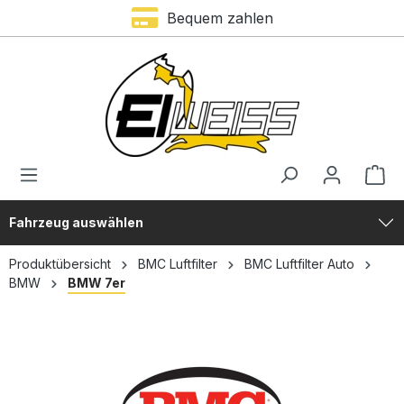
Trustami Bewertung – 4,9 von 5 Sternen
Bequem zahlen
alt springen
Fahrzeug auswählen
Produktübersicht
BMC Luftfilter
BMC Luftfilter Auto
BMW
BMW 7er