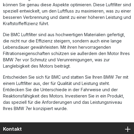
Benzindämpfen und Oxidation durch Feuchtigkeit – ein
können Sie genau diese Aspekte optimieren. Diese Luftfilter sind
großer Vorteil im alltäglichen Betrieb sowie im sportlichen
speziell entwickelt, um den Luftfluss zu maximieren, was zu einer
Einsatz. Die Fertigung erfolgt nach höchsten
besseren Verbrennung und damit zu einer höheren Leistung und
Ingenieurstandards mit modernsten Produktionsmethoden,
Kraftstoffeffizienz führt.
um höchste Präzision und Leistung sicherzustellen. Mit dem
BMC Performance Luftfilter steigern Sie die Effizienz Ihres
Die BMC Luftfilter sind aus hochwertigen Materialien gefertigt,
Motors, erhöhen die Lebensdauer Ihrer Motorbauteile und
die nicht nur die Effizienz steigern, sondern auch eine lange
erleben eine verbesserte Gasannahme bei jeder Fahrt.
Lebensdauer gewährleisten. Mit ihren hervorragenden
Erhöhter Luftstrom für bessere Motorleistung Langlebige
Bauweise ohne Schweißnähte Hochwertige Baumwollgage
Filtrationseigenschaften schützen sie außerdem den Motor Ihres
mit Öl-Imprägnierung Schutz vor Feuchtigkeit und
BMW 7er vor Schmutz und Verunreinigungen, was zur
Benzindämpfen durch Epoxidbeschichtung Entwickelt auf
Langlebigkeit des Motors beiträgt.
Basis von F1-Technologie Lieferumfang: 1x BMC
Performance Luftfilter Full Kit Montageanleitung
Entscheiden Sie sich für BMC und statten Sie Ihren BMW 7er mit
einem Luftfilter aus, der für Qualität und Leistung steht.
Entdecken Sie die Unterschiede in der Fahrweise und der
Reaktionsfähigkeit des Motors. Investieren Sie in ein Produkt,
das speziell für die Anforderungen und das Leistungsniveau
Ihres BMW 7er konzipiert wurde.
Kontakt