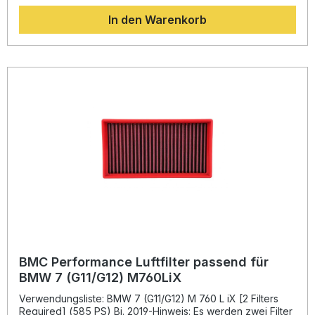
gleichzeitig eine hervorragende Filtration gewährleistet, um
In den Warenkorb
den Motor optimal zu schützen. Diese Technologie stammt
direkt aus der Forschung der Formel 1 und ist das Ergebnis
jahrelanger Entwicklungsarbeit. Dank des innovativen „Full
Moulding“-Verfahrens besteht der Filter aus einem Stück,
wodurch Schwachstellen an Schweißnähten vermieden und
maximale Haltbarkeit erreicht wird. Das mit Epoxid
beschichtete Legierungsgewebe schützt zuverlässig vor
Oxidation und chemischen Einflüssen. Das spezielle, mit
feinem Öl getränkte Baumwollgewebe sorgt für exzellente
Luftdurchlässigkeit und steigert das Ansprechverhalten des
Motors spürbar. Mehr Leistung durch verbesserten
Luftstrom Hochwertige Materialien aus dem Motorsport
Langlebiges, einteiliges Design ohne Schweißnähte
Besseres Ansprechverhalten des Motors
Wiederverwendbar durch einfache Reinigung
Lieferumfang: 1x BMC Performance Luftfilter FB902/20
Montagehinweise
BMC Performance Luftfilter passend für
BMW 7 (G11/G12) M760LiX
Verwendungsliste: BMW 7 (G11/G12) M 760 L iX [2 Filters
Required] (585 PS) Bj. 2019-Hinweis: Es werden zwei Filter