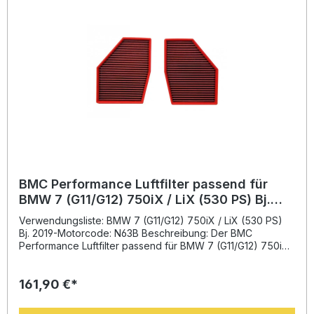
BMC Performance Luftfilter passend für
BMW 7 (G11/G12) 750iX / LiX (530 PS) Bj.
2019-
Verwendungsliste: BMW 7 (G11/G12) 750iX / LiX (530 PS)
Bj. 2019-Motorcode: N63B Beschreibung: Der BMC
Performance Luftfilter passend für BMW 7 (G11/G12) 750iX /
LiX wurde entwickelt, um den Luftstrom deutlich zu
verbessern und die Motorleistung zu optimieren. Durch
161,90 €*
seine spezielle Konstruktion aus mehrlagiger Baumwolle
und einer stabilen Epoxidbeschichtung gewährleistet
dieser Sportluftfilter eine ideale Balance zwischen