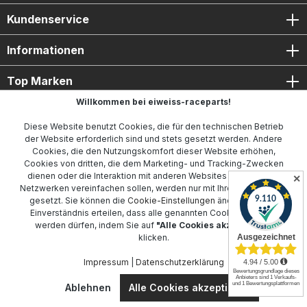
Kundenservice
Informationen
Top Marken
Willkommen bei eiweiss-raceparts!
Diese Website benutzt Cookies, die für den technischen Betrieb
der Website erforderlich sind und stets gesetzt werden. Andere
Cookies, die den Nutzungskomfort dieser Website erhöhen,
Cookies von dritten, die dem Marketing- und Tracking-Zwecken
dienen oder die Interaktion mit anderen Websites und sozialen
✕
* Alle Preise inkl. gesetzl. Mehrwertsteuer zzgl.
Versandkosten
Netzwerken vereinfachen sollen, werden nur mit Ihrer Zustimmung
und ggf. Nachnahmegebühren, wenn nicht anders angegeben.
gesetzt. Sie können die
Cookie-Einstellungen
ändern oder Ihr
Einverständnis erteilen, dass alle genannten Cookies gesetzt
© 2017 - 2025 eiweiss-raceparts.de. All Rights Reserved.
werden dürfen, indem Sie auf
"Alle Cookies akzeptieren"
klicken.
Impressum
|
Datenschutzerklärung
Ablehnen
Alle Cookies akzeptieren