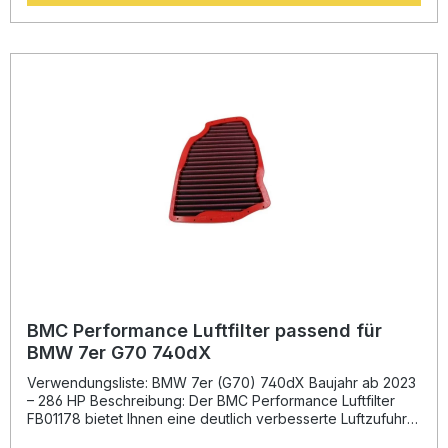
Filterrahmen vermieden, was eine besonders lange
Lebensdauer ermöglicht.Das Filtermaterial besteht aus
einer mehrlagigen Baumwollgage, die mit speziellem Öl
getränkt ist. Dies sorgt für eine hervorragende Filtration bei
gleichzeitig hohem Luftdurchlass. Die Kombination aus
hochwertigem Legierungsgewebe mit Epoxidbeschichtung
schützt den Filter vor Korrosion, Benzindämpfen und
Feuchtigkeit. Das Ergebnis: eine stabile und konstante
Leistungssteigerung über die gesamte Lebensdauer.Mit
diesem Wechsel-Luftfilter investieren Sie nicht nur in mehr
Performance, sondern auch in Nachhaltigkeit – da der Filter
einfach gereinigt und wiederverwendet werden kann.
Deutlich verbesserter Luftstrom gegenüber Papierfiltern
Full-Moulding-Technologie für optimale Stabilität
Mehrlagige Baumwollgage mit Öl-Imprägnierung
Epoxidbeschichtetes Gewebe für erhöhte Langlebigkeit
Waschbar und wiederverwendbar für dauerhaft hohe
Leistung Lieferumfang: 1x BMC Performance Luftfilter
FB01178 Einbau- und Pflegehinweise
BMC Performance Luftfilter passend für
BMW 7er G70 740dX
Verwendungsliste: BMW 7er (G70) 740dX Baujahr ab 2023
– 286 HP Beschreibung: Der BMC Performance Luftfilter
FB01178 bietet Ihnen eine deutlich verbesserte Luftzufuhr
und damit optimierte Motorleistung. Entwickelt auf Basis der