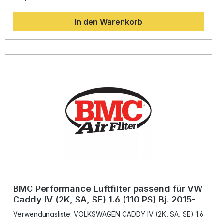
Motoratmung, was die Effizienz, das Ansprechverhalten
und die Gesamtleistung Ihres Fahrzeugs verbessert. Dank
In den Warenkorb
der innovativen „Full Moulding“-Technologie wird der Filter
aus einem Guss gefertigt und ist frei von Schweißnähten,
wodurch die Stabilität und Langlebigkeit deutlich erhöht
wird. Das mit leichtem Öl behandelte Baumwollfiltermaterial
gewährleistet eine hervorragende Filterwirkung bei
gleichzeitig maximaler Luftdurchlässigkeit. Die verwendete
Epoxidbeschichtung schützt das Gewebe zuverlässig vor
Kraftstoffdämpfen und Feuchtigkeit, sodass Sie langfristig
von einer konstant hohen Filterleistung profitieren. Erhöhter
Luftstrom für bessere Motorleistung Fortschrittliche Full-
Moulding-Technologie ohne Schweißnähte Langlebiges
Baumwollfiltermaterial mit optimaler Filterwirkung
Epoxidbeschichtetes Metallgewebe schützt vor Oxidation
und Kraftstoffdämpfen Entwickelt mit Formel-1-Technologie
für maximale Effizienz Lieferumfang: 1x BMC Performance
Luftfilter (FB941/20) Montagehinweise
BMC Performance Luftfilter passend für VW
Caddy IV (2K, SA, SE) 1.6 (110 PS) Bj. 2015-
Verwendungsliste: VOLKSWAGEN CADDY IV (2K, SA, SE) 1.6