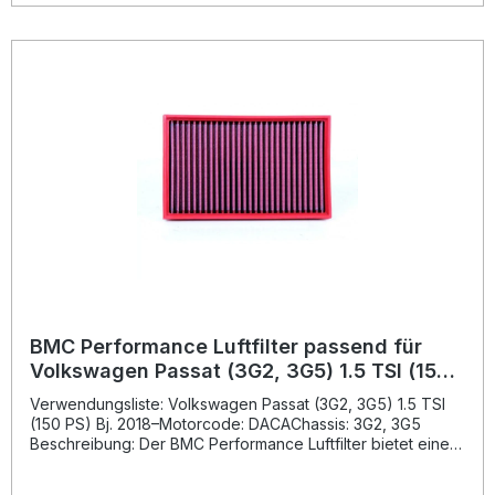
Motorleistung.Der Filter wird im innovativen "Full Moulding“-
Verfahren hergestellt, das für eine stabile, nahtlose Struktur
sorgt. Dadurch wird das Risiko von Materialbrüchen
minimiert. Das robuste Legierungsgewebe mit spezieller
Epoxidbeschichtung schützt zuverlässig vor
Benzindämpfen und Oxidation. Das mehrlagige
Baumwollgewebe ist mit feinem Öl getränkt und garantiert
eine maximale Luftdurchlässigkeit bei gleichzeitig sicherer
Filterwirkung.BMC-Luftfilter sind wiederverwendbar und
leicht zu reinigen, was eine langfristig hochwertige
Performance sowie einen nachhaltigen Einsatz ermöglicht.
Verbesserter Luftdurchsatz für mehr Motorleistung
Hightech-Filtertechnologie aus dem Motorsport Nahtlose
Bauweise für maximale Haltbarkeit Schutz vor Feuchtigkeit,
Oxidation und Benzindämpfen Wiederverwendbar und
einfach zu reinigen Lieferumfang: 1x BMC Performance
Luftfilter FB01027 Montagehinweise
BMC Performance Luftfilter passend für
Volkswagen Passat (3G2, 3G5) 1.5 TSI (150
PS) Bj. 2018-
Verwendungsliste: Volkswagen Passat (3G2, 3G5) 1.5 TSI
(150 PS) Bj. 2018–Motorcode: DACAChassis: 3G2, 3G5
Beschreibung: Der BMC Performance Luftfilter bietet eine
deutliche Steigerung der Motoratmungs-Effizienz und ist
speziell entwickelt, um einen höheren Luftdurchsatz