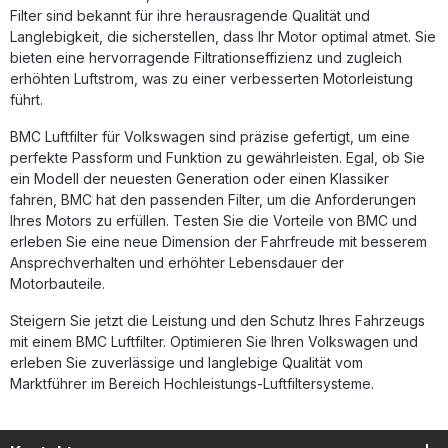
entsprechen dem Standard professioneller
Filter sind bekannt für ihre herausragende Qualität und
Motorsporttechnik, wie sie auch in der Formel 1 Anwendung
Langlebigkeit, die sicherstellen, dass Ihr Motor optimal atmet. Sie
findet. Das Aluminiumgewebe mit Epoxidbeschichtung
bieten eine hervorragende Filtrationseffizienz und zugleich
schützt dabei zuverlässig vor Kraftstoffdämpfen und
erhöhten Luftstrom, was zu einer verbesserten Motorleistung
Oxidation durch Feuchtigkeit. Der Austausch des
führt.
Originalfilters gegen diesen Sportluftfilter ist unkompliziert
und kann ohne Anpassungen am Fahrzeug durchgeführt
BMC Luftfilter für Volkswagen sind präzise gefertigt, um eine
werden. Dieser BMC Performance Luftfilter ist
perfekte Passform und Funktion zu gewährleisten. Egal, ob Sie
fahrzeugspezifisch entwickelt und bietet eine dauerhaft
wiederverwendbare Lösung – Reinigung und Pflege sind
ein Modell der neuesten Generation oder einen Klassiker
einfach und kosteneffizient durchführbar. Höherer
fahren, BMC hat den passenden Filter, um die Anforderungen
Luftdurchsatz für mehr Leistung und besseren
Ihres Motors zu erfüllen. Testen Sie die Vorteile von BMC und
Ansprechverhalten Langlebiges, waschbares
erleben Sie eine neue Dimension der Fahrfreude mit besserem
Baumwollfiltermaterial Full-Moulding-Design für maximale
Ansprechverhalten und erhöhter Lebensdauer der
Stabilität ohne Schweißnähte Motorsport-erprobte
Motorbauteile.
Technologie mit Epoxidbeschichtung Einfache Installation
als direkter Ersatz des Serienfilters Lieferumfang: 1x BMC
Steigern Sie jetzt die Leistung und den Schutz Ihres Fahrzeugs
Performance Luftfilter FB01060 Montagehinweise
mit einem BMC Luftfilter. Optimieren Sie Ihren Volkswagen und
erleben Sie zuverlässige und langlebige Qualität vom
Marktführer im Bereich Hochleistungs-Luftfiltersysteme.