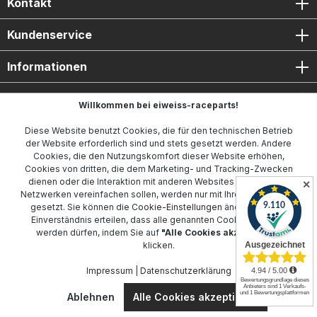
Kontakt
Kundenservice
Informationen
Top Marken
Willkommen bei eiweiss-raceparts!
Diese Website benutzt Cookies, die für den technischen Betrieb
der Website erforderlich sind und stets gesetzt werden. Andere
Cookies, die den Nutzungskomfort dieser Website erhöhen,
Cookies von dritten, die dem Marketing- und Tracking-Zwecken
dienen oder die Interaktion mit anderen Websites und sozialen
✕
Netzwerken vereinfachen sollen, werden nur mit Ihrer Zustimmung
* Alle Preise inkl. gesetzl. Mehrwertsteuer zzgl.
Versandkosten
gesetzt. Sie können die
Cookie-Einstellungen
ändern oder Ihr
und ggf. Nachnahmegebühren, wenn nicht anders angegeben.
Einverständnis erteilen, dass alle genannten Cookies gesetzt
werden dürfen, indem Sie auf
"Alle Cookies akzeptieren"
© 2017 - 2025 eiweiss-raceparts.de. All Rights Reserved.
klicken.
Impressum
|
Datenschutzerklärung
Ablehnen
Alle Cookies akzeptieren