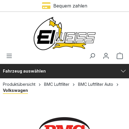
Trustami Bewertung – 4,9 von 5 Sternen
Bequem zahlen
alt springen
Fahrzeug auswählen
Produktübersicht
BMC Luftfilter
BMC Luftfilter Auto
Volkswagen