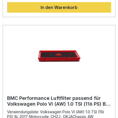
minimiert – ein entscheidender Vorteil, der auch aus der
In den Warenkorb
Formel‑1‑Technologie stammt. Durch den Einsatz
hochwertiger Materialien, wie legiertem Epoxidgewebe
und speziell geölter Baumwolle, wird eine exzellente
Filterwirkung bei gleichzeitig bestmöglicher Luftzufuhr
erzielt.Das von BMC entwickelte „Full Moulding“-Verfahren
gewährleistet eine nahtlose, stabile Filterstruktur ohne
Schweißnähte in den Ecken, wodurch Bruchstellen
vermieden und höchste Zuverlässigkeit erreicht werden.
Somit profitieren Sie von einer langlebigen,
wartungsfreundlichen und leistungssteigernden Lösung für
Ihr Fahrzeug. Erhöhter Luftdurchsatz für gesteigerte
Motorleistung Reduzierter Luftdruckverlust durch
innovatives Filterdesign Nahtloses Full‑Moulding‑Gehäuse
für maximale Stabilität Hochwertige Baumwollfiltermatte mit
optimaler Luftdurchlässigkeit Wiederverwendbar und
einfach zu reinigen Lieferumfang: 1x BMC Performance
Luftfilter FB942/20 Montagehinweise vom Hersteller
BMC Performance Luftfilter passend für
Volkswagen Polo VI (AW) 1.0 TSI (116 PS) Bj.
2017-
Verwendungsliste: Volkswagen Polo VI (AW) 1.0 TSI (116
PS) Bj. 2017-Motorcode: CHZJ ; DKJAChassis: AW