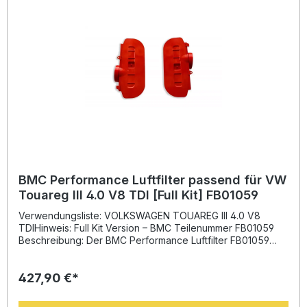
BMC Performance Luftfilter passend für VW
Touareg III 4.0 V8 TDI [Full Kit] FB01059
Verwendungsliste: VOLKSWAGEN TOUAREG III 4.0 V8
TDIHinweis: Full Kit Version – BMC Teilenummer FB01059
Beschreibung: Der BMC Performance Luftfilter FB01059
bietet eine deutliche Leistungssteigerung durch
verbesserten Luftdurchsatz und minimierten
427,90 €*
Luftdruckverlust. Entwickelt mit modernster Technologie
aus dem Motorsport, sorgt dieser Sportluftfilter für
maximale Effizienz und Schutz Ihres Motors. Verglichen mit