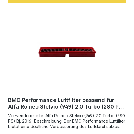
Moulding"-Herstellungsverfahren gewährleistet eine
bruchsichere, hochwertige Verarbeitung ohne
Schweißnähte. Durch die Verwendung von Epoxid-
beschichtetem Legierungsgewebe wird der Filter
zusätzlich gegen Kraftstoffdämpfe und Feuchtigkeit
geschützt. Das mehrlagige Baumwollgewebe, das mit
speziellem Filteröl getränkt ist, bietet eine hohe
Luftdurchlässigkeit bei gleichzeitig zuverlässiger Filtration.
So profitieren Sie von einer längeren Lebensdauer des
Filters und einer verbesserten Motoratmung. Erhöhter
Luftdurchfluss für verbesserte Motorleistung Langlebiges
Baumwollfiltermaterial mit hoher Filtrationsleistung
Innovative Full-Moulding-Technologie aus der Formel 1
Wiederverwendbar und einfach zu reinigen
Epoxidbeschichtetes Gewebe schützt vor Feuchtigkeit und
Kraftstoffdämpfen Lieferumfang: 1x BMC Performance
Luftfilter FB939/20 Montagehinweise
BMC Performance Luftfilter passend für
Alfa Romeo Stelvio (949) 2.0 Turbo (280 PS)
Bj. 2016- BMC: FB939/20
Verwendungsliste: Alfa Romeo Stelvio (949) 2.0 Turbo (280
PS) Bj. 2016- Beschreibung: Der BMC Performance Luftfilter
bietet eine deutliche Verbesserung des Luftdurchsatzes
und sorgt so für eine effizientere Verbrennung und