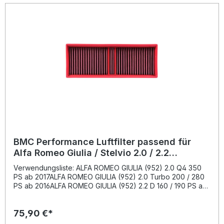
BMC Performance Luftfilter passend für
Alfa Romeo Giulia / Stelvio 2.0 / 2.2
FB939/20
Verwendungsliste: ALFA ROMEO GIULIA (952) 2.0 Q4 350
PS ab 2017ALFA ROMEO GIULIA (952) 2.0 Turbo 200 / 280
PS ab 2016ALFA ROMEO GIULIA (952) 2.2 D 160 / 190 PS ab
2018ALFA ROMEO GIULIA (952) 2.2 JTDm 16V 136 / 150 / 180
/ 209 PS ab 2016ALFA ROMEO STELVIO (949) 2.0 Turbo
75,90 €*
200 / 280 PS ab 2016ALFA ROMEO STELVIO (949) 2.2 D 150
/ 160 / 180 / 190 / 210 PS ab 2016 Beschreibung: Der