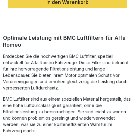
In den Warenkorb
Filterwirkung. Dank der bei BMC entwickelten „Full
Moulding“-Technologie wird der Filter aus einem einzigen
Stück Weichgummiformteil gefertigt. Dadurch entfallen
Schweißnähte, was die Langlebigkeit erhöht und Brüche
vermeidet. Das Baumwollfiltermaterial ist mit speziellem Öl
getränkt, um Staubpartikel zuverlässig zurückzuhalten und
gleichzeitig einen hohen Luftdurchsatz sicherzustellen –
Optimale Leistung mit BMC Luftfiltern für Alfa
ideal für mehr Leistung und Effizienz. Die verwendete
Romeo
Epoxidbeschichtung schützt das Filtergewebe wirksam vor
Benzindämpfen sowie vor Korrosion durch Feuchtigkeit. So
Entdecken Sie die hochwertigen BMC Luftfilter, speziell
profitieren Sie von einem langlebigen,
wartungsfreundlichen Luftfilter mit Rennsport-DNA, der
entwickelt für Alfa Romeo Fahrzeuge. Diese Filter sind bekannt
auch im Alltag überzeugt. Erhöhter Luftstrom für
für ihre hervorragende Filtrationsleistung und lange
verbesserte Motorleistung Innovative „Full Moulding“-
Lebensdauer. Sie bieten Ihrem Motor optimalen Schutz vor
Technologie ohne Schweißnähte Hochwertiges
Verunreinigungen und erhöhen gleichzeitig die Leistung durch
Baumwollgewebe mit ölgetränkter Filterstruktur
verbesserten Luftdurchsatz.
Epoxidbeschichtung schützt vor Korrosion und
Benzindämpfen Langlebig, wiederverwendbar und
BMC Luftfilter sind aus einem speziellen Material hergestellt, das
leistungsstark – entwickelt mit Formel 1-Know-how
Lieferumfang: 1x BMC Performance Luftfilter FB939/20
eine hohe Luftdurchlässigkeit garantiert, ohne die
Einbauhinweise
Filtrationsleistung zu beeinträchtigen. Sie sind leicht zu warten
und können problemlos gereinigt und wiederverwendet
werden, was sie zu einer kosteneffizienten Wahl für Ihr
Fahrzeug macht.