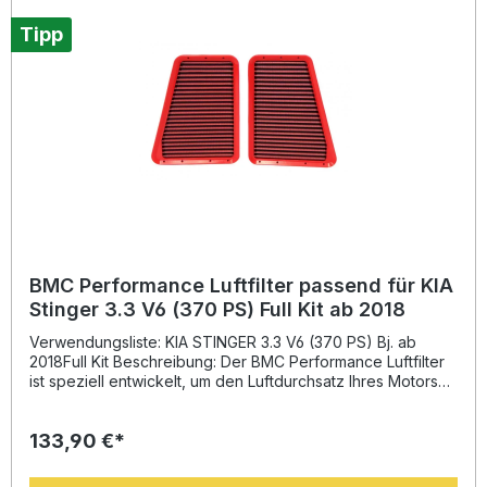
Tipp
BMC Performance Luftfilter passend für KIA
Stinger 3.3 V6 (370 PS) Full Kit ab 2018
Verwendungsliste: KIA STINGER 3.3 V6 (370 PS) Bj. ab
2018Full Kit Beschreibung: Der BMC Performance Luftfilter
ist speziell entwickelt, um den Luftdurchsatz Ihres Motors
deutlich zu verbessern. Im Vergleich zu herkömmlichen
Papierfiltern gewährleistet das hochwertige
133,90 €*
Baumwollmaterial von BMC einen optimierten Luftstrom und
minimiert den Druckverlust, wodurch die Motorleistung
gesteigert und das Ansprechverhalten verbessert werden