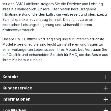
vor Korrosion, Benzindämpfen und Feuchtigkeit. Diese
Mit den BMC Luftfiltern steigern Sie die Effizienz und Leistung
Kombination aus Materialqualität und Technologie sorgt für
Ihres Kia maßgeblich. Unsere Filter bieten herausragende
eine lange Lebensdauer und hohe Effizienz auch unter
extremen Bedingungen. Erhöhter Luftdurchsatz für
Filtrationsleistung, die den Luftstrom verbessert und gleichzeitig
gesteigerte Motorleistung Wiederverwendbares,
Schmutzpartikel zuverlässig fernhält. Dies führt zu einer
waschbares Baumwollfiltermaterial Robuste Bauweise dank
merklichen Leistungssteigerung und wirtschaftlicherem
Full-Moulding-Technologie Optimierte Luftströmung für
Kraftstoffverbrauch.
bessere Gasannahme Langlebiger Schutz vor Staub,
Feuchtigkeit und Benzindämpfen Lieferumfang: 1x BMC
Unsere BMC Luftfilter sind langlebig und für unterschiedlichste
Performance Luftfilter FB957/04 Einbauanleitung
Modelle geeignet. Sie sind leicht zu installieren und tragen zu
einer verlängerten Lebensdauer Ihres Motors bei. Vertrauen Sie
auf Qualität und entscheiden Sie sich für BMC, um das Beste aus
Ihrem Kia herauszuholen.
Kontakt
Kundenservice
Informationen
Top Marken