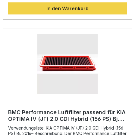
Luftzirkulation und steigert die Effizienz Ihres Motors. Das
In den Warenkorb
erhöht nicht nur die Leistungsentfaltung, sondern
unterstützt auch die Haltbarkeit des Motors durch eine
verbesserte Filterwirkung.BMC setzt bei der Fertigung auf
die bewährte "Full Moulding" Technologie aus dem
Motorsport. Der Luftfilter besteht aus einem einzigen
Gummiformteil ohne Schweißnähte, was Stabilität und
Langlebigkeit garantiert. Das eingesetzte
Legierungsgewebe mit schützender Epoxidbeschichtung
gewährleistet eine hohe Beständigkeit gegen
Benzindämpfe und Luftfeuchtigkeit. Durch die Verwendung
hochwertiger Materialien wird ein perfektes Gleichgewicht
zwischen maximalem Luftstrom und zuverlässiger Filtration
erreicht. Verbesserter Luftdurchsatz für mehr Motorleistung
Langlebige Konstruktion dank „Full Moulding“-Technologie
Hochwertige Materialien aus dem Motorsport Optimale
Filterwirkung bei bestmöglicher Luftzufuhr Einfacher
Austausch des Originalfilters Lieferumfang: 1x BMC
Performance Luftfilter FB957/04 Montageanleitung
BMC Performance Luftfilter passend für KIA
OPTIMA IV (JF) 2.0 GDI Hybrid (156 PS) Bj.
2016– FB957/04
Verwendungsliste: KIA OPTIMA IV (JF) 2.0 GDI Hybrid (156
PS) Bj. 2016– Beschreibung: Der BMC Performance Luftfilter