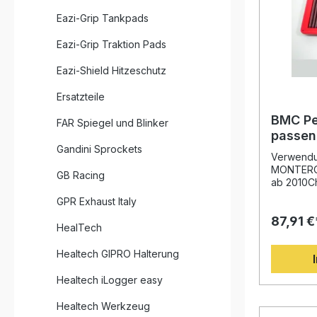
wird der B
gefertigt
Eazi-Grip Tankpads
Ecken. Da
Haltbarke
Eazi-Grip Traktion Pads
Materialb
hochwert
Eazi-Shield Hitzeschutz
Epoxidbes
dauerhaft
Ersatzteile
Benzindäm
dünnflüss
BMC Pe
FAR Spiegel und Blinker
Baumwollm
passen
Luftdurch
Gandini Sprockets
MONTER
Erhöhter 
Verwendu
Bj. 20
Motorleistung Innova
MONTERO 
GB Racing
Moulding
ab 2010C
Schwachstellen Langleb
V98V/WMo
GPR Exhaust Italy
mit Epoxidbe
Beschrei
Filterleis
87,91 €
Luftfilte
HealTech
Luftdurchlässigkei
MONTERO 
nach Rein
entwickel
Healtech GIPRO Halterung
Lieferumfang: 1x BMC P
optimiere
gegenübe
Healtech iLogger easy
Papierfil
der forts
Healtech Werkzeug
profitiere