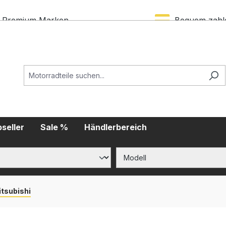
Premium Marken
Bequem zahl
seller
Sale %
Händlerbereich
itsubishi