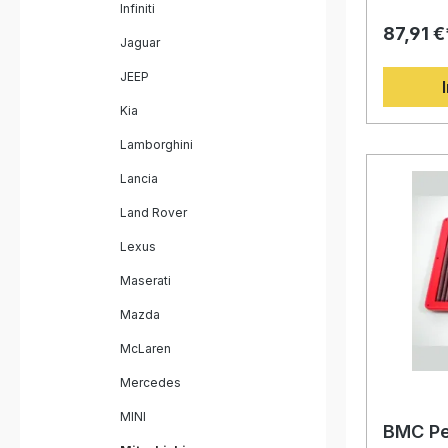
Infiniti
Sportluft
87,91 €
Performan
Jaguar
entwickel
Luftzirku
JEEP
Motorleis
seiner in
Kia
Technolog
überzeugt
Lamborghini
Schweißnä
Passform.
Lancia
Baumwollfi
dünnflüss
Land Rover
so für ei
Lexus
bei gleic
Luftdurch
Maserati
modernste
epoxidbe
Mazda
Legierung
effektiv 
McLaren
Oxidation
Hochleistu
Mercedes
Effizienz
Ansprechv
MINI
spürbar. Höherer Luftdurchsatz als
BMC Pe
herkömmliche