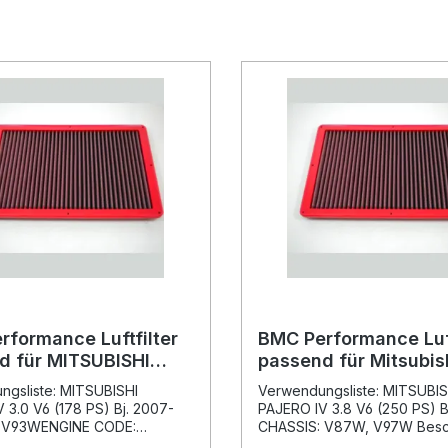
rformance Luftfilter
BMC Performance Luft
d für MITSUBISHI
passend für Mitsubis
IV 3.0 V6 (178 PS) Bj.
Pajero IV 3.8 V6 (250 
ngsliste: MITSUBISHI
Verwendungsliste: MITSUBIS
FB802/01
2007-
 3.0 V6 (178 PS) Bj. 2007-
PAJERO IV 3.8 V6 (250 PS) B
 V93WENGINE CODE:
CHASSIS: V87W, V97W Besc
orie: Auto Tuning > Motor >
Der BMC Performance Luftfilt