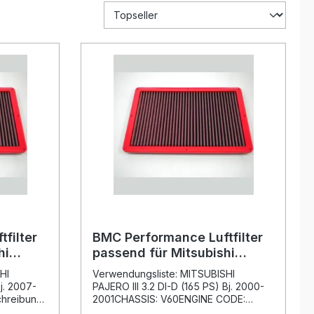
filter
BMC Performance Luftfilter
hi
passend für Mitsubishi
PS) Bj.
Pajero III 3.2 DI-D (165 PS) Bj.
HI
Verwendungsliste: MITSUBISHI
2000-2001
j. 2007-
PAJERO III 3.2 DI-D (165 PS) Bj. 2000-
hreibung:
2001CHASSIS: V60ENGINE CODE:
er bietet
4M41BMC Artikelnummer: FB802/01