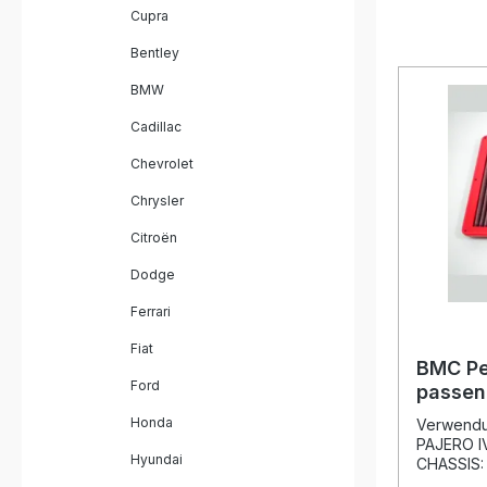
Cupra
Bentley
BMW
Cadillac
Chevrolet
Chrysler
Citroën
Dodge
Ferrari
Fiat
BMC Pe
Ford
passen
PAJERO 
Honda
Verwendu
2007- 
PAJERO IV
Hyundai
CHASSIS:
6G72Kateg