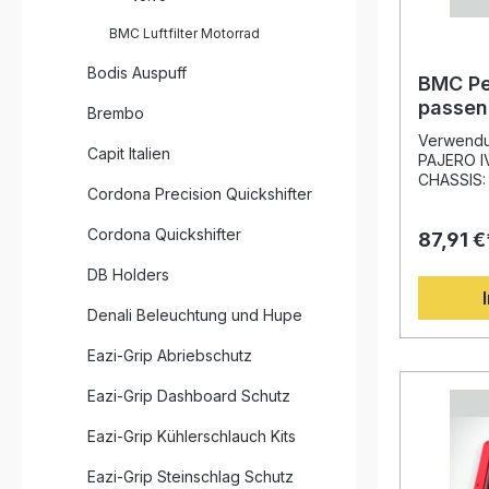
Robusthei
den Ecken
BMC Luftfilter Motorrad
Legierun
epoxidbe
Bodis Auspuff
gegen Be
BMC Pe
geschützt
passen
Brembo
Filtermat
PAJERO 
maximiert
Verwendu
Capit Italien
Bj. 200
Filterwir
PAJERO IV
Dadurch e
CHASSIS:
Cordona Precision Quickshifter
Gleichgew
CODE: 4M
und Performan
Performanc
Cordona Quickshifter
Luftdurch
87,91 €
deutliche
Motorleistung Lang
eine verb
DB Holders
wiederver
Motor. Du
nötig „Full Moulding“-Technologie für
Technolog
Denali Beleuchtung und Hupe
maximale Stabil
einen höh
Filterwir
herkömmli
Eazi-Grip Abriebschutz
Baumwollgaze Entwicke
Konstrukt
how aus der Form
Baumwoll
BMC Perfo
Eazi-Grip Dashboard Schutz
Luftdruck
Montageh
optimale 
Motorleist
Eazi-Grip Kühlerschlauch Kits
Dank des 
Produktio
Eazi-Grip Steinschlag Schutz