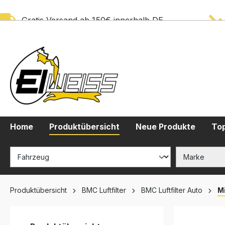
springen
Zur Hauptnavigation springen
Gratis Versand ab 150€ innerhalb DE
Home
Produktübersicht
Neue Produkte
Top
Produktübersicht
BMC Luftfilter
BMC Luftfilter Auto
M