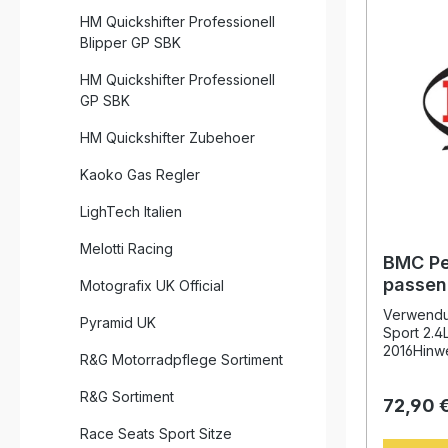
Luftzufuh
HM Quickshifter Professionell
einer lä
Blipper GP SBK
Filters. D
Moulding“
HM Quickshifter Professionell
nahtlos a
besonder
GP SBK
Vibration
hochwerti
HM Quickshifter Zubehoer
mehrfach
ist mit sp
Kaoko Gas Regler
eine opti
gleichzeit
LighTech Italien
zu gewähr
beschicht
Melotti Racing
zusätzlic
BMC Pe
Benzindä
passend
Motografix UK Official
garantier
Pajero 
und hohe E
Verwendun
Pyramid UK
anspruchs
Sport 2.4L
maximale 
2016Hinwe
R&G Motorradpflege Sortiment
Erhöhter 
FB863/20
Motorleistung Lan
Performan
R&G Sortiment
Baumwollfi
72,90 
Mitsubish
Filtrationsleistung E
überzeug
Race Seats Sport Sitze
ohne Sch
Luftdurch