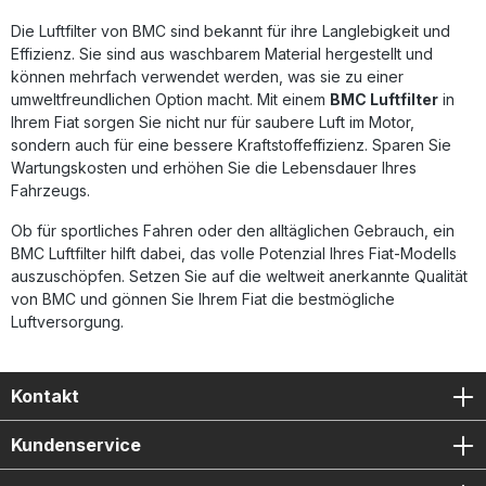
Austauschfilter passend für FIAT 500X 1.0 (120 PS)
Die Luftfilter von BMC sind bekannt für ihre Langlebigkeit und
Lieferumfang: 1x BMC Performance Luftfilter FB01011/01
Montagehinweise des Herstellers
Effizienz. Sie sind aus waschbarem Material hergestellt und
können mehrfach verwendet werden, was sie zu einer
umweltfreundlichen Option macht. Mit einem
BMC Luftfilter
in
Ihrem Fiat sorgen Sie nicht nur für saubere Luft im Motor,
sondern auch für eine bessere Kraftstoffeffizienz. Sparen Sie
Wartungskosten und erhöhen Sie die Lebensdauer Ihres
Fahrzeugs.
Ob für sportliches Fahren oder den alltäglichen Gebrauch, ein
BMC Luftfilter hilft dabei, das volle Potenzial Ihres Fiat-Modells
auszuschöpfen. Setzen Sie auf die weltweit anerkannte Qualität
von BMC und gönnen Sie Ihrem Fiat die bestmögliche
Luftversorgung.
Kontakt
Kundenservice