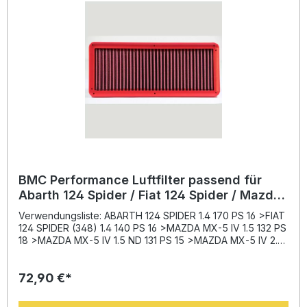
BMC Performance Luftfilter passend für
Abarth 124 Spider / Fiat 124 Spider / Mazda
MX-5 IV FB933/01
Verwendungsliste: ABARTH 124 SPIDER 1.4 170 PS 16 >FIAT
124 SPIDER (348) 1.4 140 PS 16 >MAZDA MX-5 IV 1.5 132 PS
18 >MAZDA MX-5 IV 1.5 ND 131 PS 15 >MAZDA MX-5 IV 2.0
160 PS 15 >MAZDA MX-5 IV 2.0 184 PS 18 > Beschreibung:
Der BMC Performance Luftfilter FB933/01 wurde entwickelt,
72,90 €*
um die Effizienz und Leistungsfähigkeit Ihres Motors
dauerhaft zu verbessern. Dank innovativer
Baumwolltechnologie sorgt der Filter für einen erhöhten