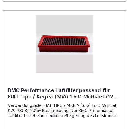
einem einzigen Stück – frei von Schweißnähten, was eine
hohe Stabilität und Langlebigkeit garantiert. Das
verwendete Filtergewebe aus hochwertiger Baumwolle ist
mit einem speziellen, dünnflüssigen Öl behandelt, um
maximale Luftdurchlässigkeit bei gleichzeitig effizienter
Filterleistung sicherzustellen. Die robusten
Legierungsgewebe mit Epoxidbeschichtung schützen den
Filter zuverlässig vor Oxidation und Einflüssen durch
Benzindämpfe. Damit ist der BMC Performance Luftfilter die
ideale Wahl für alle, die auf Performance, Qualität und
Dauerhaftigkeit setzen. Erhöhter Luftdurchsatz für bessere
Motorleistung Innovatives „Full Moulding“-Design ohne
Schweißnähte Hochwertige Baumwollfiltertechnologie mit
Spezialöl Epoxidbeschichtetes Legierungsgewebe für
lange Lebensdauer Technologie inspiriert aus dem
Motorsport Lieferumfang: 1x BMC Performance Luftfilter
FB937/04 Montagehinweise
BMC Performance Luftfilter passend für
FIAT Tipo / Aegea (356) 1.6 D MultiJet (120
PS) Bj. 2015-
Verwendungsliste: FIAT TIPO / AEGEA (356) 1.6 D MultiJet
(120 PS) Bj. 2015- Beschreibung: Der BMC Performance
Luftfilter bietet eine deutliche Steigerung des Luftstroms im
Vergleich zu herkömmlichen Papierfiltern und trägt so zur
verbesserten Motorleistung bei. Durch die innovative