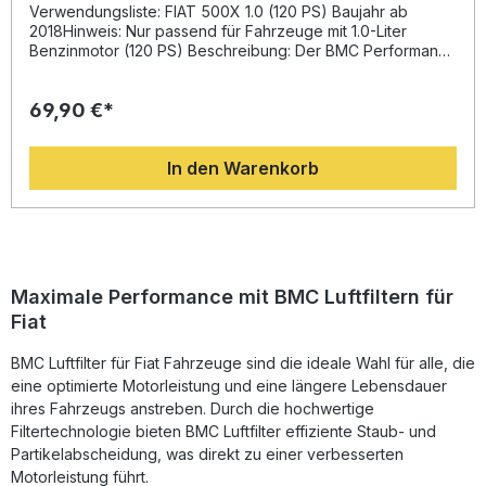
Verwendungsliste: FIAT 500X 1.0 (120 PS) Baujahr ab
2018Hinweis: Nur passend für Fahrzeuge mit 1.0-Liter
Benzinmotor (120 PS) Beschreibung: Der BMC Performance
Luftfilter FB01011/01 bietet eine deutlich verbesserte
Luftzufuhr und sorgt damit für eine optimierte Motorleistung
69,90 €*
Ihres Fahrzeugs. Durch die spezielle Bauweise ermöglicht
der Filter einen höheren Luftstrom im Vergleich zu
herkömmlichen Papierfiltern. Diese Technologie stammt aus
In den Warenkorb
dem Motorsport und unterstützt die volle Ausschöpfung
der Motorleistung. Das sogenannte „Full Moulding“-
Herstellungsverfahren garantiert ein einteiliges Design
ohne Schweißnähte, wodurch Bruchstellen vermieden
werden. Das Filterelement besteht aus mehrlagiger
Baumwollgage, die mit dünnflüssigem Öl getränkt ist, um
eine optimale Luftdurchlässigkeit bei gleichzeitig
Maximale Performance mit BMC Luftfiltern für
zuverlässiger Filtration zu gewährleisten. Das Gewebe aus
Fiat
epoxidbeschichtetem Legierungsmaterial schützt vor
Benzindämpfen und Feuchtigkeit. Somit erhalten Sie einen
BMC Luftfilter für Fiat Fahrzeuge sind die ideale Wahl für alle, die
langlebigen, effizienten und wartungsfreundlichen Luftfilter,
der nicht nur die Motorleistung, sondern auch die
eine optimierte Motorleistung und eine längere Lebensdauer
Lebensdauer des Motors fördert. Erhöhter Luftdurchsatz
ihres Fahrzeugs anstreben. Durch die hochwertige
für verbesserte Motorleistung Fortschrittliche BMC-
Filtertechnologie bieten BMC Luftfilter effiziente Staub- und
Technologie mit „Full Moulding“-Verfahren Langlebige
Partikelabscheidung, was direkt zu einer verbesserten
Materialien mit Schutz vor Oxidation und Kraftstoffdämpfen
Motorleistung führt.
Wartungsfreundlich und wiederverwendbar Direkter