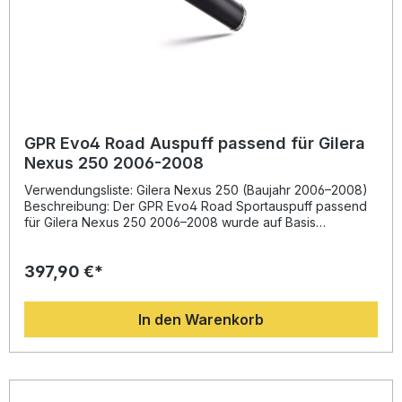
GPR Evo4 Road Auspuff passend für Gilera
Nexus 250 2006-2008
Verwendungsliste: Gilera Nexus 250 (Baujahr 2006–2008)
Beschreibung: Der GPR Evo4 Road Sportauspuff passend
für Gilera Nexus 250 2006–2008 wurde auf Basis
jahrzehntelanger Erfahrung aus der Motorrad-
Weltmeisterschaft entwickelt. Das innovative Design sorgt
397,90 €*
für eine spürbare Steigerung von Drehmoment und
Leistung sowie für eine deutliche Gewichtsreduzierung im
Vergleich zur Serienanlage. Damit erhält Ihr Fahrzeug nicht
In den Warenkorb
nur eine bessere Performance, sondern auch ein
dynamisches Klangbild, das ein sportliches Fahrerlebnis
vermittelt. Die Fertigung erfolgt in Italien auf höchstem
Qualitätsniveau. Der Hersteller ist DIN-zertifiziert, wodurch
eine gleichbleibend hohe Produktqualität gewährleistet
wird – Sie profitieren von exzellenter Verarbeitung und