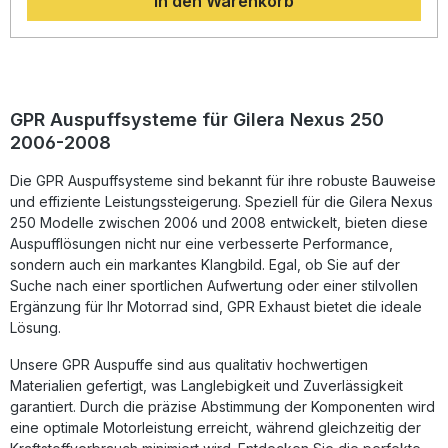
In den Warenkorb
Zusätzlich sorgt der abnehmbare db-Killer für einen
sonoren, sportlichen Sound, der dennoch im Rahmen der
gesetzlichen Zulassung bleibt.Gefertigt in Italien unter DIN-
zertifizierten Qualitätsstandards, bietet dieser Auspuff Ihnen
ein hervorragendes Preis-Leistungs-Verhältnis und eine
langlebige Produktqualität. Die Montage erfolgt per Plug-
and-Play-System, alle notwendigen Halterungen und
GPR Auspuffsysteme für Gilera Nexus 250
Anbauteile sind im Lieferumfang enthalten. Für die
2006-2008
Installation wird die Durchführung in einer Fachwerkstatt
empfohlen. Homologiertes Komplettsystem mit
Die GPR Auspuffsysteme sind bekannt für ihre robuste Bauweise
abnehmbarem db-Killer Spürbare Leistungs- und
Drehmomentsteigerung Deutlich geringeres Gewicht als die
und effiziente Leistungssteigerung. Speziell für die Gilera Nexus
Serienanlage Sportlicher, kerniger Sound innerhalb der
250 Modelle zwischen 2006 und 2008 entwickelt, bieten diese
Zulassung Plug-and-Play-Montage mit
Auspufflösungen nicht nur eine verbesserte Performance,
fahrzeugspezifischen Halterungen Lieferumfang: GPR Evo4
sondern auch ein markantes Klangbild. Egal, ob Sie auf der
Road Komplettauspuffanlage Abnehmbarer db-Killer
Suche nach einer sportlichen Aufwertung oder einer stilvollen
Fahrzeugspezifische Halterungen Montagematerial und
Ergänzung für Ihr Motorrad sind, GPR Exhaust bietet die ideale
Zubehör
Lösung.
Unsere GPR Auspuffe sind aus qualitativ hochwertigen
Materialien gefertigt, was Langlebigkeit und Zuverlässigkeit
garantiert. Durch die präzise Abstimmung der Komponenten wird
eine optimale Motorleistung erreicht, während gleichzeitig der