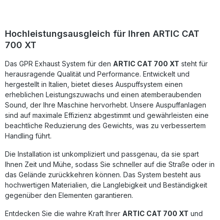
Halterungen und Zubehör geliefert und ist durch das Plug-
and-Play-System einfach zu montieren. Die Fertigung in
Italien sowie die DIN-zertifizierte Qualitätskontrolle
garantieren Langlebigkeit und eine konstant hohe
Hochleistungsausgleich für Ihren ARTIC CAT
Produktqualität. Homologierter Endschalldämpfer mit
700 XT
entnehmbarem db Killer Deutliche Verbesserung von
Leistung, Drehmoment und Sound Plug-and-Play-Installation
Das GPR Exhaust System für den
– einfache Montage Gefertigt in Italien, DIN-zertifizierte
ARTIC CAT 700 XT
steht für
Qualität Inklusive fahrzeugspezifischer Halterungen und
herausragende Qualität und Performance. Entwickelt und
Zubehör Lieferumfang: GPR Deeptone ATV
hergestellt in Italien, bietet dieses Auspuffsystem einen
Endschalldämpfer Herausnehmbarer db Killer
erheblichen Leistungszuwachs und einen atemberaubenden
Verbindungsrohr (Link Pipe) Fahrzeugspezifische
Sound, der Ihre Maschine hervorhebt. Unsere Auspuffanlagen
Halterungen Montagezubehör
sind auf maximale Effizienz abgestimmt und gewährleisten eine
beachtliche Reduzierung des Gewichts, was zu verbessertem
Handling führt.
Die Installation ist unkompliziert und passgenau, da sie spart
Ihnen Zeit und Mühe, sodass Sie schneller auf die Straße oder in
das Gelände zurückkehren können. Das System besteht aus
hochwertigen Materialien, die Langlebigkeit und Beständigkeit
gegenüber den Elementen garantieren.
Entdecken Sie die wahre Kraft Ihrer
ARTIC CAT 700 XT
und