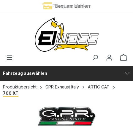
Premium Marken
Bequem zahlen
alt springen
Fahrzeug auswählen
Produktübersicht
GPR Exhaust Italy
ARTIC CAT
700 XT