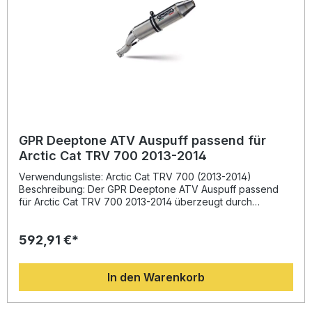
GPR Deeptone ATV Auspuff passend für
Arctic Cat TRV 700 2013-2014
Verwendungsliste: Arctic Cat TRV 700 (2013-2014)
Beschreibung: Der GPR Deeptone ATV Auspuff passend
für Arctic Cat TRV 700 2013-2014 überzeugt durch
herausragende Leistung, Qualität und Fahrspaß. Entwickelt
auf Basis jahrelanger Erfahrung im Rennsport, bietet dieser
592,91 €*
homologierte Schalldämpfer eine deutliche
Leistungssteigerung, ein verbessertes Drehmoment und
eine signifikante Gewichtsreduktion im Vergleich zur
In den Warenkorb
Serienanlage. Der satten, tiefen Sound können Sie dank
des mitgelieferten, herausnehmbaren db Killers individuell
anpassen. Die Anlage wird inklusive fahrzeugspezifischer