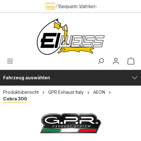
Premium Marken
Bequem zahlen
alt springen
Fahrzeug auswählen
Produktübersicht
GPR Exhaust Italy
AEON
Cobra 300