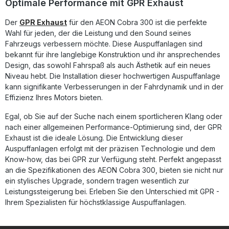
Optimale Performance mit GPR Exhaust
Installation in einer Fachwerkstatt empfohlen. Homologierte
Komplettauspuffanlage mit herausnehmbarem db-Killer
Der
GPR Exhaust
für den AEON Cobra 300 ist die perfekte
Deutliche Leistungs- und Drehmomentsteigerung
Wahl für jeden, der die Leistung und den Sound seines
Sportlicher, tiefer Soundcharakter Signifikante
Gewichtsreduzierung gegenüber der Serienanlage
Fahrzeugs verbessern möchte. Diese Auspuffanlagen sind
Hergestellt in Italien und DIN-zertifiziert Lieferumfang: GPR
bekannt für ihre langlebige Konstruktion und ihr ansprechendes
Deeptone Komplettauspuffanlage Herausnehmbarer db-
Design, das sowohl Fahrspaß als auch Ästhetik auf ein neues
Killer Fahrzeugspezifische Halterungen Montagezubehör
Niveau hebt. Die Installation dieser hochwertigen Auspuffanlage
kann signifikante Verbesserungen in der Fahrdynamik und in der
Effizienz Ihres Motors bieten.
Egal, ob Sie auf der Suche nach einem sportlicheren Klang oder
nach einer allgemeinen Performance-Optimierung sind, der GPR
Exhaust ist die ideale Lösung. Die Entwicklung dieser
Auspuffanlagen erfolgt mit der präzisen Technologie und dem
Know-how, das bei GPR zur Verfügung steht. Perfekt angepasst
an die Spezifikationen des AEON Cobra 300, bieten sie nicht nur
ein stylisches Upgrade, sondern tragen wesentlich zur
Leistungssteigerung bei. Erleben Sie den Unterschied mit GPR -
Ihrem Spezialisten für höchstklassige Auspuffanlagen.