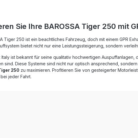
nt und eine spürbare
insparung. Zusätzlich bietet
ldämpfer eine markante
esserung, die Ihnen ein
eren Sie Ihre BAROSSA Tiger 250 mit 
eres Fahrerlebnis ermöglicht.
rodukte sind nach DIN
rt und stehen für
 Tiger 250 ist ein beachtliches Fahrzeug, doch mit einem GPR Exha
ibend hohe Qualität. Dank
ffsystem bietet nicht nur eine Leistungssteigerung, sondern verleih
Play-Design ist die Montage
 einfach. Für eine
Italy ist bekannt für seine qualitativ hochwertigen Auspuffanlagen, 
te Installation wird die
n sind. Diese Systeme sind nicht nur optisch ansprechend, sondern a
urch eine Werkstatt
iger 250
zu maximieren. Profitieren Sie von gesteigerter Motorle
olt-on
bei jeder Fahrt.
uff inklusive
arem db Killer Spürbare
rung von Leistung und
ertige
ng – hergestellt in Italien
 Einbau durch Plug-&-Play-
ssung Lieferumfang:
re Nero Endschalldämpfer
mbarer db Killer
spezifische Halterungen