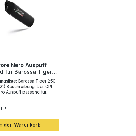
rore Nero Auspuff
d für Barossa Tiger
04-2021,
gsliste: Barossa Tiger 250
iert, mit db Killer
21) Beschreibung: Der GPR
ro Auspuff passend für
iger 250 überzeugt durch
ches Design, hochwertige
 €*
ung und eine deutliche
ssteigerung gegenüber der
age. Die innovative
In den Warenkorb
ng, basierend auf
en aus der Motorrad-
rschaft, sorgt für optimiertes