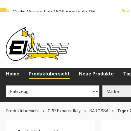
springen
Zur Hauptnavigation springen
Gratis Versand ab 150€ innerhalb DE
Home
Produktübersicht
Neue Produkte
Top
Produktübersicht
GPR Exhaust Italy
BAROSSA
Tiger 