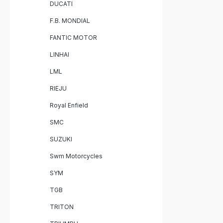
DUCATI
F.B. MONDIAL
FANTIC MOTOR
LINHAI
LML
RIEJU
Royal Enfield
SMC
SUZUKI
Swm Motorcycles
SYM
TGB
TRITON