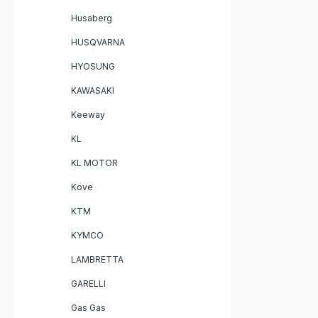
Montage
Homologa
Husaberg
HUSQVARNA
HYOSUNG
KAWASAKI
Keeway
KL
KL MOTOR
Kove
KTM
KYMCO
LAMBRETTA
GARELLI
Gas Gas