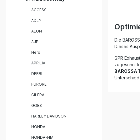
Drehmome
ACCESS
Gewichtse
der Schal
ADLY
Soundverb
Optimi
sportlich
AEON
Die GPR P
zertifizie
Die BAROSSA
AJP
gleichble
Dieses Auspu
Plug-and-
Hero
besonders
GPR Exhaust 
fachgerech
APRILIA
zugeschnitte
Montage d
BAROSSA T
empfohlen. Homologierter b
DERBI
Unterschied 
Sportausp
herausnehmb
FURORE
Verbesse
GILERA
Drehmoment Hochw
Verarbeitu
GOES
Einfacher
System Sportlich-aggressiver Sound
HARLEY DAVIDSON
bei Straßenzula
GPR Furo
HONDA
Herausneh
Fahrzeug
HONDA-HM