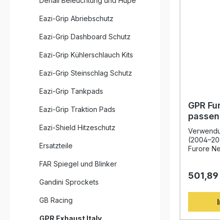
Denali Beleuchtung und Hupe
Eazi-Grip Abriebschutz
Eazi-Grip Dashboard Schutz
Eazi-Grip Kühlerschlauch Kits
Eazi-Grip Steinschlag Schutz
Eazi-Grip Tankpads
GPR Fu
Eazi-Grip Traktion Pads
passen
250 20
Eazi-Shield Hitzeschutz
Verwendun
homolog
(2004–20
Ersatzteile
Furore Ne
Barossa T
FAR Spiegel und Blinker
italienis
501,89
Verarbeit
Gandini Sprockets
Leistung
Serienanl
GB Racing
Entwicklu
Erfahrung
GPR Exhaust Italy
Weltmeiste