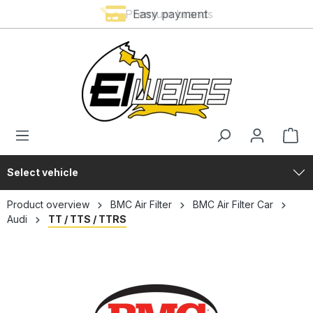
Premium brands
Easy payment
in content
Select vehicle
Product overview
BMC Air Filter
BMC Air Filter Car
Audi
TT / TTS / TTRS