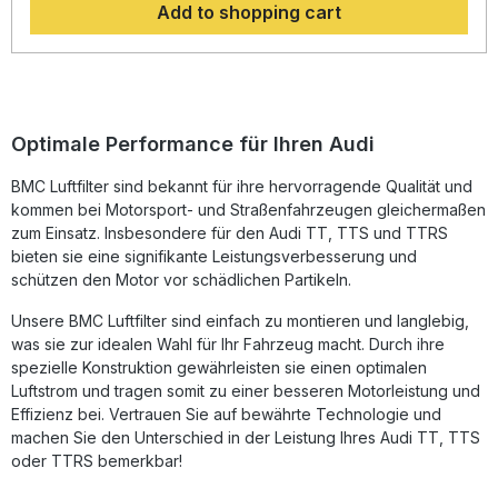
Add to shopping cart
Advanced Technology BMC technical staff has developed
a particular production system based on soft rubber
moulding which produces the familiar BMC red filters. They
are made in one single piece with no welded joints in the
corners, thus avoiding breaking risks. This system, called
"Full Moulding" comes from R&D in F1 and it is significant of
BMC air filters' technical and quality specifics. Design and
Optimale Performance für Ihren Audi
Materials Qualified engineers using advanced software and
expert technicians using the latest technologies produce
BMC Luftfilter sind bekannt für ihre hervorragende Qualität und
BMC air filters. An F1 filter must be very light, must be made
kommen bei Motorsport- und Straßenfahrzeugen gleichermaßen
of the best raw materials and must improve performance.
For this reason we use only alloy mesh with epoxy coating
zum Einsatz. Insbesondere für den Audi TT, TTS und TTRS
to ensure protection from petrol fumes and from
bieten sie eine signifikante Leistungsverbesserung und
oxidization due to the humidity of the air. The filtering
schützen den Motor vor schädlichen Partikeln.
material is composed of a special cotton gauze soaked
with low-viscosity oil to give you the best air
Unsere BMC Luftfilter sind einfach zu montieren und langlebig,
permeability.CHASSIS : FV ENGINE CODE : DAZA
was sie zur idealen Wahl für Ihr Fahrzeug macht. Durch ihre
spezielle Konstruktion gewährleisten sie einen optimalen
Luftstrom und tragen somit zu einer besseren Motorleistung und
Effizienz bei. Vertrauen Sie auf bewährte Technologie und
machen Sie den Unterschied in der Leistung Ihres Audi TT, TTS
oder TTRS bemerkbar!