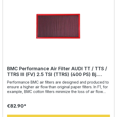
BMC Performance Air Filter AUDI TT / TTS /
TTRS III (FV) 2.5 TSI (TTRS) (400 PS) Bj.
2016- BMC: FB887/20
Performance BMC air filters are designed and produced to
ensure a higher air flow than original paper filters. In F1, for
example, BMC cotton filters minimize the loss of air flow
pressure passing through the air filter; this way ensures the
best conditions for full exploitation of maximum power.
€82.90*
Therefore the benefits of replacing the original paper filter
with BMC cotton air filter, produced using the same
technology and materials as the F1 air filters, are evident.