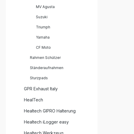
entwickelt Lieferumfang:
MV Agusta
Kupplungsp
Lichtmasch
Suzuki
Triumph
Yamaha
CF Moto
Rahmen Schützer
Ständeraufnahmen
Sturzpads
GPR Exhaust Italy
HealTech
Healtech GIPRO Halterung
Healtech iLogger easy
Healtech Werkzeug