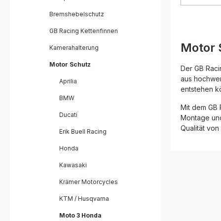
Schlagfest
Protektor
Bremshebelschutz
geklebt, 
GB Racing Kettenfinnen
sichere M
eines Stu
Motor 
Kamerahalterung
zuverläs
und kann
Motor Schutz
verhindern
Der GB Racin
Zertifizi
aus hochwert
Aprilia
die Fédér
entstehen k
Motocycli
BMW
Anforderu
Mit dem GB R
GB Racin
Ducati
Montage und 
von zahl
Qualität vo
eingesetzt
Erik Buell Racing
Vertrauen 
glasfaser
Honda
maximale Stabilit
ohne Kleb
Kawasaki
und hohe P
Krämer Motorcycles
zertifizie
Renneinsatz Schützt Ku
KTM / Husqvarna
Lichtmasc
vor Beschädig
Moto 3 Honda
Racing Qu