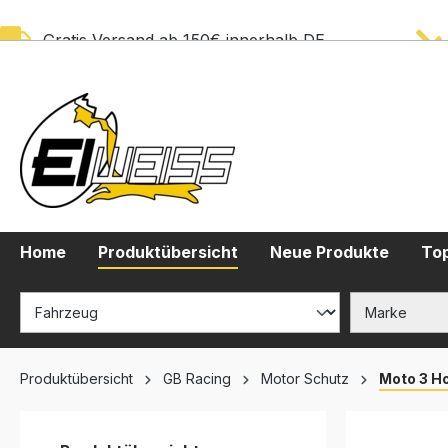
springen
Zur Hauptnavigation springen
Gratis Versand ab 150€ innerhalb DE
Home
Produktübersicht
Neue Produkte
Top
Produktübersicht
GB Racing
Motor Schutz
Moto 3 H