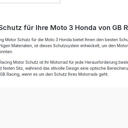
igkeit und Haltbarkeit. Die
en werden geschraubt statt
was eine schnelle und
ontage ermöglicht. Im Falle
rzes schützt das Set
Schutz für Ihre Moto 3 Honda von GB 
sig teure Motorkomponenten
 hohe Reparaturkosten
. Dank der offiziellen
g Motor Schutz für die Moto 3 Honda bietet Ihnen den besten Schut
erung „FIM Approved“ durch
igen Materialien, ist dieses Schutzsystem entwickelt, um den Moto
ation Internationale de
önnten.
sme erfüllt es höchste
ngen im Motorradrennsport.
acing Motor Schutz ist Ihr Motorrad für jede Herausforderung best
g Produkte werden weltweit
festen Sitz, während das stilvolle Design eine optische Bereicherun
reichen Top-Racing-Teams
n GB Racing, wenn es um den Schutz Ihres Motorrads geht.
 – ein Garant für Qualität und
im Motorsport. 60%
verstärktes Nylon für
ät Schraubmontage
en – einfacher Austausch
assgenauigkeit FIM-
rt für professionellen
pplung,
hine und Ölgehäuse effektiv
ungen Bewährte GB
alität, im Motorsport