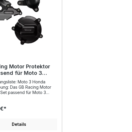
ing Motor Protektor
ssend für Moto 3
ngsliste: Moto 3 Honda
bung: Das GB Racing Motor
 Set passend für Moto 3
tet maximalen Schutz für
-, Lichtmaschinen- und
 €*
bereiche. Gefertigt aus
ovativen, hochfesten
erkstoff aus 60%
verstärktem Nylon, überzeugt
Details
t durch extreme