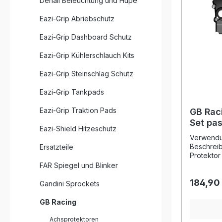
Denali Beleuchtung und Hupe
Eazi-Grip Abriebschutz
Eazi-Grip Dashboard Schutz
Eazi-Grip Kühlerschlauch Kits
Eazi-Grip Steinschlag Schutz
Eazi-Grip Tankpads
Eazi-Grip Traktion Pads
GB Rac
Set pa
Eazi-Shield Hitzeschutz
Honda
Verwendu
Beschrei
Ersatzteile
Protektor
Honda bie
FAR Spiegel und Blinker
Kupplungs
184,90
Ölgehäuse
Gandini Sprockets
einem inn
Verbundw
GB Racing
glasfaser
dieses Se
Achsprotektoren