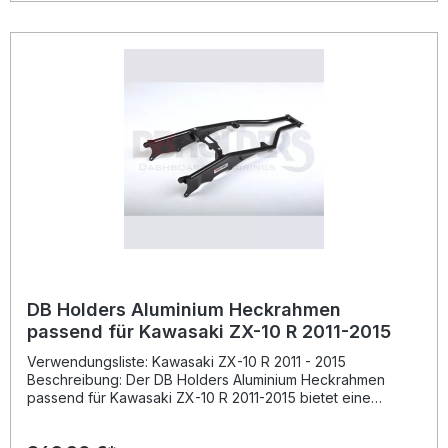
das Originalteil nahtlos und spart dabei Gewicht – ideal für
sportliche Fahrer und den Rennstreckeneinsatz. Gewicht
von ca. 1550 g für optimale Gewichtsersparnis Aus robuster
Luftfahrt-Aluminiumlegierung gefertigt Schwarze
Pulverbeschichtung für langlebigen Schutz Präzise
Passform – fahrzeugspezifisch für Yamaha YZF R6 2008–
2016 Perfekt für Tuning und Racing Anwendungen
geeignet Lieferumfang: 1x DB Holders Aluminium
Heckrahmen schwarz pulverbeschichtet
DB Holders Aluminium Heckrahmen
passend für Kawasaki ZX-10 R 2011-2015
Verwendungsliste: Kawasaki ZX-10 R 2011 - 2015
Beschreibung: Der DB Holders Aluminium Heckrahmen
passend für Kawasaki ZX-10 R 2011-2015 bietet eine
optimale Kombination aus Stabilität und Gewichtsersparnis.
Gefertigt aus hochwertiger Luftfahrt-Aluminiumlegierung