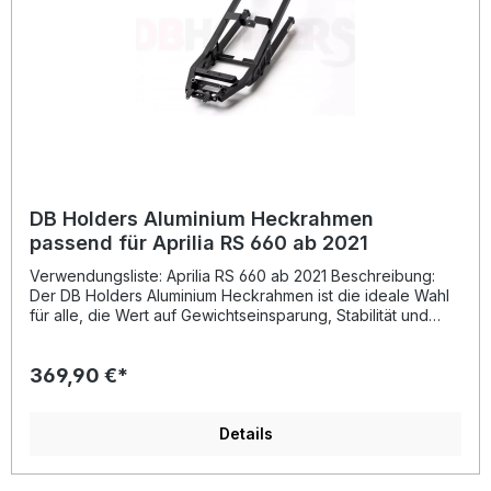
für maximale Haltbarkeit Deutlich leichter als der originale
Heckrahmen (ca. 1200 g) Perfekte Passform und Stabilität
Ideales Upgrade für Rennstrecke und sportliches Fahren
Lieferumfang: 1x DB Holders Aluminium Heckrahmen
schwarz pulverbeschichtet
DB Holders Aluminium Heckrahmen
passend für Aprilia RS 660 ab 2021
Verwendungsliste: Aprilia RS 660 ab 2021 Beschreibung:
Der DB Holders Aluminium Heckrahmen ist die ideale Wahl
für alle, die Wert auf Gewichtseinsparung, Stabilität und
Qualität legen. Gefertigt aus hochfestem Luftfahrt-Aluminium
bietet dieser Heckrahmen eine beeindruckende Balance
369,90 €*
zwischen Leichtigkeit und Robustheit. Die schwarz
pulverbeschichtete Oberfläche sorgt nicht nur für ein
professionelles Finish, sondern auch für eine verbesserte
Korrosionsbeständigkeit und lange Lebensdauer.Mit einem
Details
Gewicht, das rund 25 % unter dem der Serienkomponente
liegt, trägt dieser Heckrahmen effektiv zur