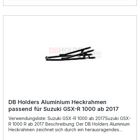
Komponenten und trägt zur Performance-Optimierung Ihres
Motorrads bei. Die präzise Verarbeitung und die robuste,
schwarze Pulverbeschichtung gewährleisten hohe
Widerstandsfähigkeit gegen Korrosion und mechanische
Belastung – ideal für den sportlichen Einsatz auf Straße und
Rennstrecke. Mit einem Gewicht von nur ca. 1200 g sorgt
dieser Heckrahmen für eine optimierte Gewichtsverteilung
und verbesserte Fahrdynamik. Leichter als serienmäßige
Heckrahmen Gefertigt aus hochwertigem Luftfahrt-
Aluminium Schwarze, strapazierfähige Pulverbeschichtung
Ideal für den Einsatz im Rennsport oder sportliche
Straßenfahrten Perfekte Passform für Aprilia RSV 4 Modelle
aller Baujahre Lieferumfang: 1x DB Holders Aluminium
Heckrahmen in schwarz pulverbeschichtet
DB Holders Aluminium Heckrahmen
passend für Suzuki GSX-R 1000 ab 2017
Verwendungsliste: Suzuki GSX-R 1000 ab 2017Suzuki GSX-
R 1000 R ab 2017 Beschreibung: Der DB Holders Aluminium
Heckrahmen zeichnet sich durch ein herausragendes
Verhältnis von Gewicht zu Stabilität aus und ist speziell