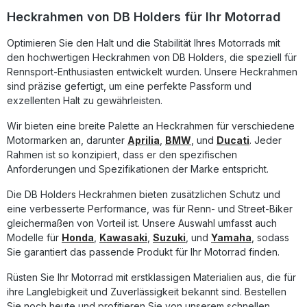
reduzierten Gewichts unterstützt er die Verbesserung der
Heckrahmen von DB Holders für Ihr Motorrad
Fahrzeugbalance und Fahrdynamik. Ein Must-have für
Fahrer, die das Maximum an Performance und
Optimieren Sie den Halt und die Stabilität Ihres Motorrads mit
Gewichtseffizienz aus ihrem Motorrad herausholen
den hochwertigen Heckrahmen von DB Holders, die speziell für
möchten. Gefertigt aus robuster Luftfahrt-
Aluminiumlegierung Hochwertige schwarze
Rennsport-Enthusiasten entwickelt wurden. Unsere Heckrahmen
Pulverbeschichtung für optimalen Schutz Deutlich leichter
sind präzise gefertigt, um eine perfekte Passform und
als das originale Bauteil Perfekte Passform und Stabilität im
exzellenten Halt zu gewährleisten.
Renn- und Straßeneinsatz Erhöht die Performance und
reduziert das Gesamtgewicht Lieferumfang: 1x DB Holders
Wir bieten eine breite Palette an Heckrahmen für verschiedene
Aluminium Heckrahmen in schwarz pulverbeschichtet
Motormarken an, darunter
Aprilia
,
BMW
, und
Ducati
. Jeder
Rahmen ist so konzipiert, dass er den spezifischen
Anforderungen und Spezifikationen der Marke entspricht.
Die DB Holders Heckrahmen bieten zusätzlichen Schutz und
eine verbesserte Performance, was für Renn- und Street-Biker
gleichermaßen von Vorteil ist. Unsere Auswahl umfasst auch
Modelle für
Honda
,
Kawasaki
,
Suzuki
, und
Yamaha
, sodass
Sie garantiert das passende Produkt für Ihr Motorrad finden.
Rüsten Sie Ihr Motorrad mit erstklassigen Materialien aus, die für
ihre Langlebigkeit und Zuverlässigkeit bekannt sind. Bestellen
Sie noch heute und profitieren Sie von unserem schnellen