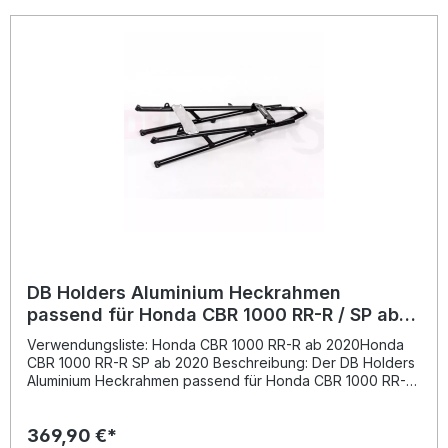
Gewichtsreduzierung Ihres Motorrads bei – ideal für
sportliche Fahrer und den Rennstreckeneinsatz. Präzise
gefertigte Aufnahmepunkte garantieren eine optimale
Passform und einfache Montage. Gefertigt aus
hochwertiger Luftfahrt-Aluminiumlegierung Ca. 25 %
leichter als das Originalteil Schwarz pulverbeschichtet für
maximalen Oberflächenschutz Passgenaue,
fahrzeugspezifische Konstruktion Ideal für sportliche
Einsätze und Gewichtsoptimierung Lieferumfang: 1× DB
Holders Aluminium Heckrahmen
DB Holders Aluminium Heckrahmen
passend für Honda CBR 1000 RR-R / SP ab
2020
Verwendungsliste: Honda CBR 1000 RR-R ab 2020Honda
CBR 1000 RR-R SP ab 2020 Beschreibung: Der DB Holders
Aluminium Heckrahmen passend für Honda CBR 1000 RR-R
/ SP ab 2020 bietet eine ideale Kombination aus Leichtbau
und Stabilität. Gefertigt aus hochwertiger Luftfahrt-
369,90 €*
Aluminiumlegierung, überzeugt dieser Heckrahmen durch