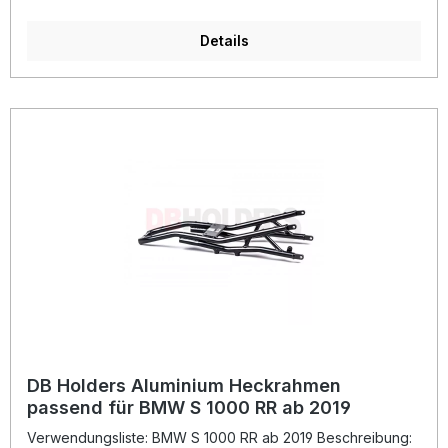
ausgezeichnete Festigkeit und ein deutlich reduziertes
Gewicht von etwa 25 % gegenüber dem Originalteil. Die
präzise Verarbeitung und die schwarze
Details
Pulverbeschichtung sorgen für eine langlebige,
widerstandsfähige Oberfläche sowie eine professionelle
Optik. Dieser fahrzeugspezifische Heckrahmen ermöglicht
Ihnen eine spürbare Gewichtsersparnis und verbessert
gleichzeitig die Gesamtperformance Ihres Motorrads –
ideal für anspruchsvolle Fahrerinnen und Fahrer, die
Qualität und Performance suchen. 25 % leichter als das
Originalteil Gefertigt aus hochwertigem Luftfahrt-Aluminium
Schwarze Pulverbeschichtung für hohe
Widerstandsfähigkeit Passgenauigkeit für Honda CBR 1000
RR-R / SP ab 2020 Optimiert Gewicht und Stabilität für
verbesserte Performance Lieferumfang: 1x DB Holders
Aluminium Heckrahmen schwarz pulverbeschichtet
DB Holders Aluminium Heckrahmen
passend für BMW S 1000 RR ab 2019
Verwendungsliste: BMW S 1000 RR ab 2019 Beschreibung: