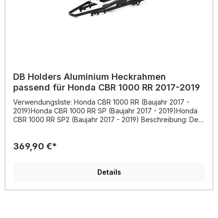
schwarz pulverbeschichtet
DB Holders Aluminium Heckrahmen
passend für Honda CBR 1000 RR 2017-2019
Verwendungsliste: Honda CBR 1000 RR (Baujahr 2017 -
2019)Honda CBR 1000 RR SP (Baujahr 2017 - 2019)Honda
CBR 1000 RR SP2 (Baujahr 2017 - 2019) Beschreibung: Der
DB Holders Aluminium Heckrahmen ist speziell für den
anspruchsvollen Renn- und Straßeneinsatz entwickelt und
369,90 €*
bietet eine Kombination aus geringem Gewicht und hoher
Stabilität. Gefertigt aus hochwertigem Luftfahrt-Aluminium
bietet dieser Heckrahmen eine präzise Passform und eine
ausgezeichnete Belastbarkeit. Die schwarze
Details
Pulverbeschichtung sorgt nicht nur für ein edles Finish,
sondern schützt das Material auch zuverlässig vor
Korrosion und äußeren Einflüssen. Dieser Heckrahmen
ersetzt das originale Bauteil und überzeugt durch seine
hervorragende Verarbeitungsqualität. Dank seines