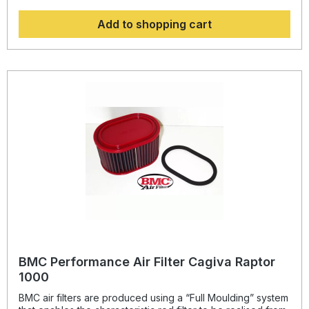
and want to improve the engine by upgrading other bike
Add to shopping cart
parts. With this filter they can find the best balance for a
bike aiming for the top. BMC RACE filters are identified by
an orange line inside the filtering body.suitable for: Cagiva
Raptor 1000 models all years,BMC Performance Air Filter
are successfully used for example in the Endurance World
Championship in the Superbike World Championship or of
course in the Moto GP. Among the teams to drive it from
success to success, including big names such as Yart,
Aprilia Factory Team SBK or naturally factory Yamaha team
Moto GP and many more .....
BMC Performance Air Filter Cagiva Raptor
1000
BMC air filters are produced using a “Full Moulding” system