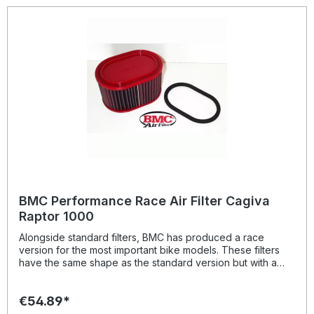
BMC Performance Race Air Filter Cagiva
Raptor 1000
Alongside standard filters, BMC has produced a race
version for the most important bike models. These filters
have the same shape as the standard version but with a
different filtering body designed to take in more air than
other air intake systems, but without compromising its
€54.89*
filtering properties. BMC RACE filters are for people who
are not satisfied with the standard performance of the bike